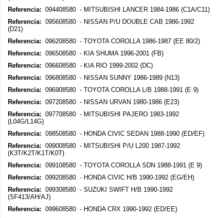
Referencia:
094408580 - MITSUBISHI LANCER 1984-1986 (C1A/C11)
Referencia:
095608580 - NISSAN P/U DOUBLE CAB 1986-1992
(D21)
Referencia:
096208580 - TOYOTA COROLLA 1986-1987 (EE 80/2)
Referencia:
096508580 - KIA SHUMA 1996-2001 (FB)
Referencia:
096608580 - KIA RIO 1999-2002 (DC)
Referencia:
096808580 - NISSAN SUNNY 1986-1989 (N13)
Referencia:
096908580 - TOYOTA COROLLA L/B 1988-1991 (E 9)
Referencia:
097208580 - NISSAN URVAN 1980-1986 (E23)
Referencia:
097708580 - MITSUBISHI PAJERO 1983-1992
(L04G/L14G)
Referencia:
098508580 - HONDA CIVIC SEDAN 1988-1990 (ED/EF)
Referencia:
099008580 - MITSUBISHI P/U L200 1987-1992
(K3T/K2T/K1T/K0T)
Referencia:
099108580 - TOYOTA COROLLA SDN 1988-1991 (E 9)
Referencia:
099208580 - HONDA CIVIC H/B 1990-1992 (EG/EH)
Referencia:
099308580 - SUZUKI SWIFT H/B 1990-1992
(SF413/AH/AJ)
Referencia:
099608580 - HONDA CRX 1990-1992 (ED/EE)