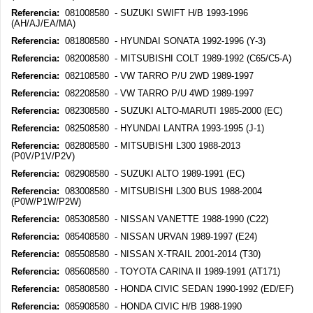
Referencia:
081008580 - SUZUKI SWIFT H/B 1993-1996
(AH/AJ/EA/MA)
Referencia:
081808580 - HYUNDAI SONATA 1992-1996 (Y-3)
Referencia:
082008580 - MITSUBISHI COLT 1989-1992 (C65/C5-A)
Referencia:
082108580 - VW TARRO P/U 2WD 1989-1997
Referencia:
082208580 - VW TARRO P/U 4WD 1989-1997
Referencia:
082308580 - SUZUKI ALTO-MARUTI 1985-2000 (EC)
Referencia:
082508580 - HYUNDAI LANTRA 1993-1995 (J-1)
Referencia:
082808580 - MITSUBISHI L300 1988-2013
(P0V/P1V/P2V)
Referencia:
082908580 - SUZUKI ALTO 1989-1991 (EC)
Referencia:
083008580 - MITSUBISHI L300 BUS 1988-2004
(P0W/P1W/P2W)
Referencia:
085308580 - NISSAN VANETTE 1988-1990 (C22)
Referencia:
085408580 - NISSAN URVAN 1989-1997 (E24)
Referencia:
085508580 - NISSAN X-TRAIL 2001-2014 (T30)
Referencia:
085608580 - TOYOTA CARINA II 1989-1991 (AT171)
Referencia:
085808580 - HONDA CIVIC SEDAN 1990-1992 (ED/EF)
Referencia:
085908580 - HONDA CIVIC H/B 1988-1990