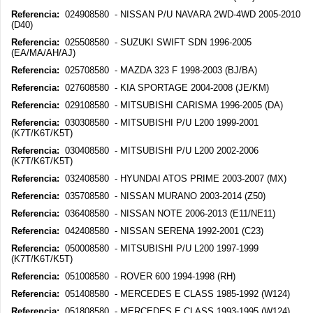
Referencia:
024908580 - NISSAN P/U NAVARA 2WD-4WD 2005-2010
(D40)
Referencia:
025508580 - SUZUKI SWIFT SDN 1996-2005
(EA/MA/AH/AJ)
Referencia:
025708580 - MAZDA 323 F 1998-2003 (BJ/BA)
Referencia:
027608580 - KIA SPORTAGE 2004-2008 (JE/KM)
Referencia:
029108580 - MITSUBISHI CARISMA 1996-2005 (DA)
Referencia:
030308580 - MITSUBISHI P/U L200 1999-2001
(K7T/K6T/K5T)
Referencia:
030408580 - MITSUBISHI P/U L200 2002-2006
(K7T/K6T/K5T)
Referencia:
032408580 - HYUNDAI ATOS PRIME 2003-2007 (MX)
Referencia:
035708580 - NISSAN MURANO 2003-2014 (Z50)
Referencia:
036408580 - NISSAN NOTE 2006-2013 (E11/NE11)
Referencia:
042408580 - NISSAN SERENA 1992-2001 (C23)
Referencia:
050008580 - MITSUBISHI P/U L200 1997-1999
(K7T/K6T/K5T)
Referencia:
051008580 - ROVER 600 1994-1998 (RH)
Referencia:
051408580 - MERCEDES E CLASS 1985-1992 (W124)
Referencia:
051808580 - MERCEDES E CLASS 1993-1995 (W124)