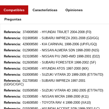
Compatibles
Características
Opiniones
Preguntas
Referencia:
374908580 - HYUNDAI TRAJET 2004-2008 (F0)
Referencia:
011908580 - SUBARU IMPREZA 2001-2008 (GD/GG)
Referencia:
429008580 - KIA CARNIVAL 1998-2006 (UP/FL/GQ)
Referencia:
012908580 - NISSAN ALMERA SDN 1998-2000 (N15)
Referencia:
013108580 - NISSAN P/U 2WD-4WD 1998-2001 (D22)
Referencia:
012608580 - SUBARU FORESTER 1998-2002 (SF)
Referencia:
012408580 - HYUNDAI ATOS 1997-2000 (MX)
Referencia:
010008580 - SUZUKI VITARA 2D 1989-2005 (ET/TA/TD)
Referencia:
011708580 - SUBARU IMPREZA 1997-2001
(GD/GC/GFC)
Referencia:
010508580 - SUZUKI VITARA 4D 1992-2005 (ET/TA/TD)
Referencia:
013308580 - NISSAN MICRA 1998-2000 (K11)
Referencia:
014608580 - TOYOTA RAV 4 1998-2000 (XA10)
Referencia:
015508580 - HYUNDAI ACCENT SDN 1999-2002 (LC)