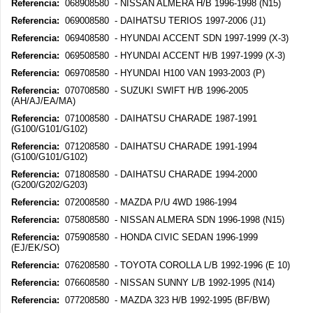
Referencia:
068908580 - NISSAN ALMERA H/B 1996-1998 (N15)
Referencia:
069008580 - DAIHATSU TERIOS 1997-2006 (J1)
Referencia:
069408580 - HYUNDAI ACCENT SDN 1997-1999 (X-3)
Referencia:
069508580 - HYUNDAI ACCENT H/B 1997-1999 (X-3)
Referencia:
069708580 - HYUNDAI H100 VAN 1993-2003 (P)
Referencia:
070708580 - SUZUKI SWIFT H/B 1996-2005
(AH/AJ/EA/MA)
Referencia:
071008580 - DAIHATSU CHARADE 1987-1991
(G100/G101/G102)
Referencia:
071208580 - DAIHATSU CHARADE 1991-1994
(G100/G101/G102)
Referencia:
071808580 - DAIHATSU CHARADE 1994-2000
(G200/G202/G203)
Referencia:
072008580 - MAZDA P/U 4WD 1986-1994
Referencia:
075808580 - NISSAN ALMERA SDN 1996-1998 (N15)
Referencia:
075908580 - HONDA CIVIC SEDAN 1996-1999
(EJ/EK/SO)
Referencia:
076208580 - TOYOTA COROLLA L/B 1992-1996 (E 10)
Referencia:
076608580 - NISSAN SUNNY L/B 1992-1995 (N14)
Referencia:
077208580 - MAZDA 323 H/B 1992-1995 (BF/BW)