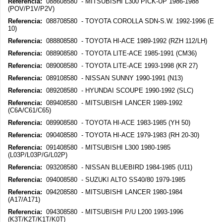
Referencia:
088608580 - MITSUBISHI L300 PICK-UP 1986-1988
(POV/P1V/P2V)
Referencia:
088708580 - TOYOTA COROLLA SDN-S.W. 1992-1996 (E
10)
Referencia:
088808580 - TOYOTA HI-ACE 1989-1992 (RZH 112/LH)
Referencia:
088908580 - TOYOTA LITE-ACE 1985-1991 (CM36)
Referencia:
089008580 - TOYOTA LITE-ACE 1993-1998 (KR 27)
Referencia:
089108580 - NISSAN SUNNY 1990-1991 (N13)
Referencia:
089208580 - HYUNDAI SCOUPE 1990-1992 (SLC)
Referencia:
089408580 - MITSUBISHI LANCER 1989-1992
(C6A/C61/C65)
Referencia:
089908580 - TOYOTA HI-ACE 1983-1985 (YH 50)
Referencia:
090408580 - TOYOTA HI-ACE 1979-1983 (RH 20-30)
Referencia:
091408580 - MITSUBISHI L300 1980-1985
(L03P/L03P/G/L02P)
Referencia:
093208580 - NISSAN BLUEBIRD 1984-1985 (U11)
Referencia:
094008580 - SUZUKI ALTO SS40/80 1979-1985
Referencia:
094208580 - MITSUBISHI LANCER 1980-1984
(A17/A171)
Referencia:
094308580 - MITSUBISHI P/U L200 1993-1996
(K3T/K2T/K1T/K0T)