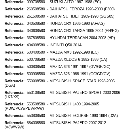
Referencia:
099708580 - SUZUKI ALTO 1987-1988 (EC)
Referencia:
260508580 - DAIHATSU FEROZA 1996-2000 (F300)
Referencia:
261508580 - DAIHATSU HIJET 1989-1998 (S8/S85)
Referencia:
340508580 - HONDA CRX 1986-1990 (AF/AS)
Referencia:
340608580 - HONDA CRX TARGA 1995-2004 (EH/EG)
Referencia:
367808580 - HYUNDAI TERRACAN 2004-2008 (HP)
Referencia:
404008580 - INFINITI Q50 2014-
Referencia:
500408580 - MAZDA MX3 1992-1998 (EC)
Referencia:
500708580 - MAZDA XEDOS 6 1992-1999 (CA)
Referencia:
500808580 - MAZDA 626 1991-1997 (GV/GE/GC)
Referencia:
500908580 - MAZDA 626 1988-1991 (GC/GD/GV)
Referencia:
550908580 - MITSUBISHI SPACE STAR 1998-2005
(DGA)
Referencia:
553108580 - MITSUBISHI PAJERO SPORT 2000-2006
(LK7/K9)
Referencia:
553508580 - MITSUBISHI L400 1994-2005
(PDW/PCW/PBV/PAW)
Referencia:
553808580 - MITSUBISHI ECLIPSE 1990-1994 (D2A)
Referencia:
554008580 - MITSUBISHI PAJERO 2007-2012
(V8W/V9W)