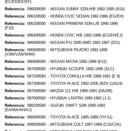
(EC/ED/EE/EF)
Referencia:
086008580 - NISSAN SUNNY SDN-H/B 1992-1995 (N14)
Referencia:
086108580 - HONDA CIVIC SEDAN 1992-1996 (EG/EH)
Referencia:
086208580 - NISSAN PRIMERA SDN-L/B 1990-1996
(P10)
Referencia:
086408580 - HONDA CIVIC H/B 1992-1996 (EG/EH/EJ)
Referencia:
086608580 - NISSAN P/U 2WD-4WD 1992-1997 (D21)
Referencia:
086808580 - MITSUBISHI PAJERO 1992-1995
(V3W/V2W/W4W)
Referencia:
086908580 - NISSAN MICRA 1992-1998 (K11)
Referencia:
087008580 - HYUNDAI SCOUPE 1992-1995 (SLC)
Referencia:
087208580 - TOYOTA COROLLA H/B 1988-1991 (E 9)
Referencia:
087308580 - TOYOTA HI-ACE 1992-2006 (RZH 113/LH)
Referencia:
087608580 - MAZDA 121 H/B 1989-1991 (DA/DB)
Referencia:
087808580 - HYUNDAI LANTRA 1990-1992 (J-1)
Referencia:
088208580 - SUZUKI SWIFT SDN 1990-1992
(EA/MA/AH/AJ)
Referencia:
088408580 - TOYOTA HI-ACE 1985-1989 (YH 51)
Referencia:
088508580 - MITSUBISHI COLT 1987-1989 (C15/C5A)