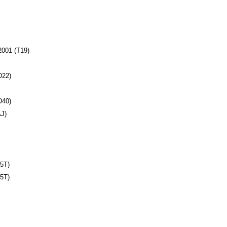
001 (T19)
D22)
D40)
J)
5T)
5T)