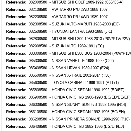
Referencia:
082008580 - MITSUBISHI COLT 1989-1992 (C65/C5-A)
Referencia:
082108580 - VW TARRO P/U 2WD 1989-1997
Referencia:
082208580 - VW TARRO P/U 4WD 1989-1997
Referencia:
082308580 - SUZUKI ALTO-MARUTI 1985-2000 (EC)
Referencia:
082508580 - HYUNDAI LANTRA 1993-1995 (J-1)
Referencia:
082808580 - MITSUBISHI L300 1988-2013 (P0V/P1V/P2V)
Referencia:
082908580 - SUZUKI ALTO 1989-1991 (EC)
Referencia:
083008580 - MITSUBISHI L300 BUS 1988-2004 (P0W/P1
Referencia:
085308580 - NISSAN VANETTE 1988-1990 (C22)
Referencia:
085408580 - NISSAN URVAN 1989-1997 (E24)
Referencia:
085508580 - NISSAN X-TRAIL 2001-2014 (T30)
Referencia:
085608580 - TOYOTA CARINA II 1989-1991 (AT171)
Referencia:
085808580 - HONDA CIVIC SEDAN 1990-1992 (ED/EF)
Referencia:
085908580 - HONDA CIVIC H/B 1988-1990 (EC/ED/EE/EF)
Referencia:
086008580 - NISSAN SUNNY SDN-H/B 1992-1995 (N14)
Referencia:
086108580 - HONDA CIVIC SEDAN 1992-1996 (EG/EH)
Referencia:
086208580 - NISSAN PRIMERA SDN-L/B 1990-1996 (P10)
Referencia:
086408580 - HONDA CIVIC H/B 1992-1996 (EG/EH/EJ)