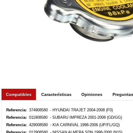
Compatibles
Características
Opiniones
Pregunta
Referencia:
374908580 - HYUNDAI TRAJET 2004-2008 (F0)
Referencia:
011908580 - SUBARU IMPREZA 2001-2008 (GD/GG)
Referencia:
429008580 - KIA CARNIVAL 1998-2006 (UP/FL/GQ)
Referencia:
012908580 - NISSAN ALMERA SDN 1998-2000 (N15)