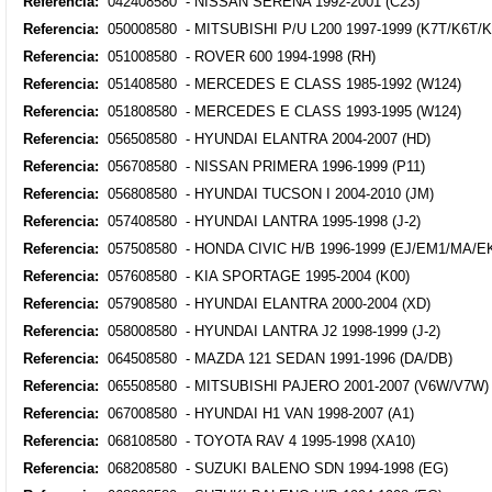
Referencia:
042408580 - NISSAN SERENA 1992-2001 (C23)
Referencia:
050008580 - MITSUBISHI P/U L200 1997-1999 (K7T/K6T/K
Referencia:
051008580 - ROVER 600 1994-1998 (RH)
Referencia:
051408580 - MERCEDES E CLASS 1985-1992 (W124)
Referencia:
051808580 - MERCEDES E CLASS 1993-1995 (W124)
Referencia:
056508580 - HYUNDAI ELANTRA 2004-2007 (HD)
Referencia:
056708580 - NISSAN PRIMERA 1996-1999 (P11)
Referencia:
056808580 - HYUNDAI TUCSON I 2004-2010 (JM)
Referencia:
057408580 - HYUNDAI LANTRA 1995-1998 (J-2)
Referencia:
057508580 - HONDA CIVIC H/B 1996-1999 (EJ/EM1/MA/E
Referencia:
057608580 - KIA SPORTAGE 1995-2004 (K00)
Referencia:
057908580 - HYUNDAI ELANTRA 2000-2004 (XD)
Referencia:
058008580 - HYUNDAI LANTRA J2 1998-1999 (J-2)
Referencia:
064508580 - MAZDA 121 SEDAN 1991-1996 (DA/DB)
Referencia:
065508580 - MITSUBISHI PAJERO 2001-2007 (V6W/V7W)
Referencia:
067008580 - HYUNDAI H1 VAN 1998-2007 (A1)
Referencia:
068108580 - TOYOTA RAV 4 1995-1998 (XA10)
Referencia:
068208580 - SUZUKI BALENO SDN 1994-1998 (EG)