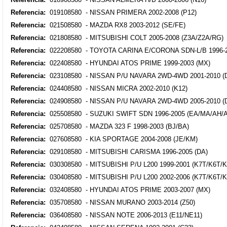
Referencia:
019108580 - NISSAN PRIMERA 2002-2008 (P12)
Referencia:
021508580 - MAZDA RX8 2003-2012 (SE/FE)
Referencia:
021808580 - MITSUBISHI COLT 2005-2008 (Z3A/Z2A/RG)
Referencia:
022208580 - TOYOTA CARINA E/CORONA SDN-L/B 1996-2
Referencia:
022408580 - HYUNDAI ATOS PRIME 1999-2003 (MX)
Referencia:
023108580 - NISSAN P/U NAVARA 2WD-4WD 2001-2010 (
Referencia:
024408580 - NISSAN MICRA 2002-2010 (K12)
Referencia:
024908580 - NISSAN P/U NAVARA 2WD-4WD 2005-2010 (
Referencia:
025508580 - SUZUKI SWIFT SDN 1996-2005 (EA/MA/AH/A
Referencia:
025708580 - MAZDA 323 F 1998-2003 (BJ/BA)
Referencia:
027608580 - KIA SPORTAGE 2004-2008 (JE/KM)
Referencia:
029108580 - MITSUBISHI CARISMA 1996-2005 (DA)
Referencia:
030308580 - MITSUBISHI P/U L200 1999-2001 (K7T/K6T/K
Referencia:
030408580 - MITSUBISHI P/U L200 2002-2006 (K7T/K6T/K
Referencia:
032408580 - HYUNDAI ATOS PRIME 2003-2007 (MX)
Referencia:
035708580 - NISSAN MURANO 2003-2014 (Z50)
Referencia:
036408580 - NISSAN NOTE 2006-2013 (E11/NE11)