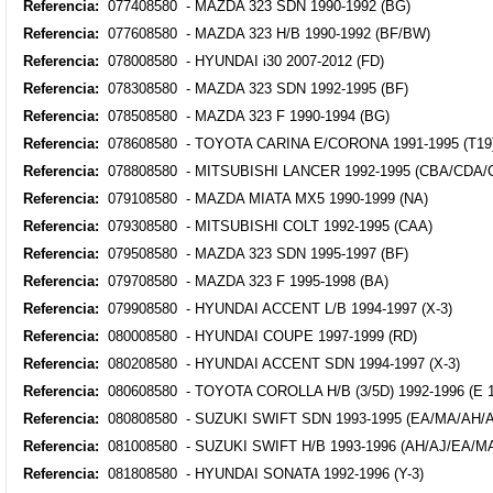
Referencia:
077408580 - MAZDA 323 SDN 1990-1992 (BG)
Referencia:
077608580 - MAZDA 323 H/B 1990-1992 (BF/BW)
Referencia:
078008580 - HYUNDAI i30 2007-2012 (FD)
Referencia:
078308580 - MAZDA 323 SDN 1992-1995 (BF)
Referencia:
078508580 - MAZDA 323 F 1990-1994 (BG)
Referencia:
078608580 - TOYOTA CARINA E/CORONA 1991-1995 (T19
Referencia:
078808580 - MITSUBISHI LANCER 1992-1995 (CBA/CDA/
Referencia:
079108580 - MAZDA MIATA MX5 1990-1999 (NA)
Referencia:
079308580 - MITSUBISHI COLT 1992-1995 (CAA)
Referencia:
079508580 - MAZDA 323 SDN 1995-1997 (BF)
Referencia:
079708580 - MAZDA 323 F 1995-1998 (BA)
Referencia:
079908580 - HYUNDAI ACCENT L/B 1994-1997 (X-3)
Referencia:
080008580 - HYUNDAI COUPE 1997-1999 (RD)
Referencia:
080208580 - HYUNDAI ACCENT SDN 1994-1997 (X-3)
Referencia:
080608580 - TOYOTA COROLLA H/B (3/5D) 1992-1996 (E 1
Referencia:
080808580 - SUZUKI SWIFT SDN 1993-1995 (EA/MA/AH/A
Referencia:
081008580 - SUZUKI SWIFT H/B 1993-1996 (AH/AJ/EA/M
Referencia:
081808580 - HYUNDAI SONATA 1992-1996 (Y-3)