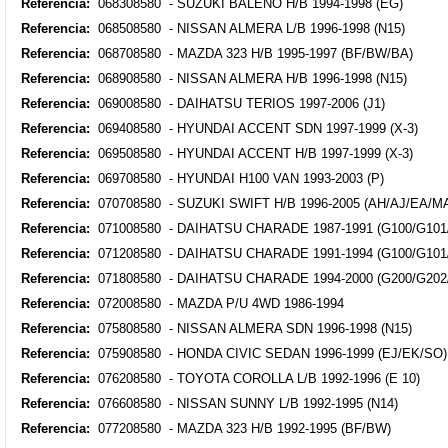
Referencia:
068308580 - SUZUKI BALENO H/B 1994-1998 (EG)
Referencia:
068508580 - NISSAN ALMERA L/B 1996-1998 (N15)
Referencia:
068708580 - MAZDA 323 H/B 1995-1997 (BF/BW/BA)
Referencia:
068908580 - NISSAN ALMERA H/B 1996-1998 (N15)
Referencia:
069008580 - DAIHATSU TERIOS 1997-2006 (J1)
Referencia:
069408580 - HYUNDAI ACCENT SDN 1997-1999 (X-3)
Referencia:
069508580 - HYUNDAI ACCENT H/B 1997-1999 (X-3)
Referencia:
069708580 - HYUNDAI H100 VAN 1993-2003 (P)
Referencia:
070708580 - SUZUKI SWIFT H/B 1996-2005 (AH/AJ/EA/M
Referencia:
071008580 - DAIHATSU CHARADE 1987-1991 (G100/G101
Referencia:
071208580 - DAIHATSU CHARADE 1991-1994 (G100/G101
Referencia:
071808580 - DAIHATSU CHARADE 1994-2000 (G200/G202
Referencia:
072008580 - MAZDA P/U 4WD 1986-1994
Referencia:
075808580 - NISSAN ALMERA SDN 1996-1998 (N15)
Referencia:
075908580 - HONDA CIVIC SEDAN 1996-1999 (EJ/EK/SO)
Referencia:
076208580 - TOYOTA COROLLA L/B 1992-1996 (E 10)
Referencia:
076608580 - NISSAN SUNNY L/B 1992-1995 (N14)
Referencia:
077208580 - MAZDA 323 H/B 1992-1995 (BF/BW)