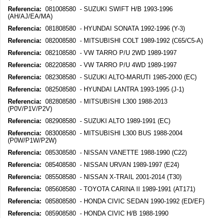
Referencia:
081008580 - SUZUKI SWIFT H/B 1993-1996
(AH/AJ/EA/MA)
Referencia:
081808580 - HYUNDAI SONATA 1992-1996 (Y-3)
Referencia:
082008580 - MITSUBISHI COLT 1989-1992 (C65/C5-A)
Referencia:
082108580 - VW TARRO P/U 2WD 1989-1997
Referencia:
082208580 - VW TARRO P/U 4WD 1989-1997
Referencia:
082308580 - SUZUKI ALTO-MARUTI 1985-2000 (EC)
Referencia:
082508580 - HYUNDAI LANTRA 1993-1995 (J-1)
Referencia:
082808580 - MITSUBISHI L300 1988-2013
(P0V/P1V/P2V)
Referencia:
082908580 - SUZUKI ALTO 1989-1991 (EC)
Referencia:
083008580 - MITSUBISHI L300 BUS 1988-2004
(P0W/P1W/P2W)
Referencia:
085308580 - NISSAN VANETTE 1988-1990 (C22)
Referencia:
085408580 - NISSAN URVAN 1989-1997 (E24)
Referencia:
085508580 - NISSAN X-TRAIL 2001-2014 (T30)
Referencia:
085608580 - TOYOTA CARINA II 1989-1991 (AT171)
Referencia:
085808580 - HONDA CIVIC SEDAN 1990-1992 (ED/EF)
Referencia:
085908580 - HONDA CIVIC H/B 1988-1990