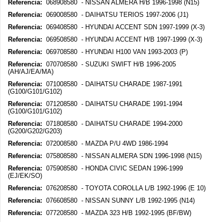
Referencia:
068908580 - NISSAN ALMERA H/B 1996-1998 (N15)
Referencia:
069008580 - DAIHATSU TERIOS 1997-2006 (J1)
Referencia:
069408580 - HYUNDAI ACCENT SDN 1997-1999 (X-3)
Referencia:
069508580 - HYUNDAI ACCENT H/B 1997-1999 (X-3)
Referencia:
069708580 - HYUNDAI H100 VAN 1993-2003 (P)
Referencia:
070708580 - SUZUKI SWIFT H/B 1996-2005
(AH/AJ/EA/MA)
Referencia:
071008580 - DAIHATSU CHARADE 1987-1991
(G100/G101/G102)
Referencia:
071208580 - DAIHATSU CHARADE 1991-1994
(G100/G101/G102)
Referencia:
071808580 - DAIHATSU CHARADE 1994-2000
(G200/G202/G203)
Referencia:
072008580 - MAZDA P/U 4WD 1986-1994
Referencia:
075808580 - NISSAN ALMERA SDN 1996-1998 (N15)
Referencia:
075908580 - HONDA CIVIC SEDAN 1996-1999
(EJ/EK/SO)
Referencia:
076208580 - TOYOTA COROLLA L/B 1992-1996 (E 10)
Referencia:
076608580 - NISSAN SUNNY L/B 1992-1995 (N14)
Referencia:
077208580 - MAZDA 323 H/B 1992-1995 (BF/BW)