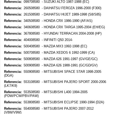
Referencia:
099708580 - SUZUKI ALTO 1987-1988 (EC)
Referencia:
260508580 - DAIHATSU FEROZA 1996-2000 (F300)
Referencia:
261508580 - DAIHATSU HIJET 1989-1998 (S8/S85)
Referencia:
340508580 - HONDA CRX 1986-1990 (AF/AS)
Referencia:
340608580 - HONDA CRX TARGA 1995-2004 (EH/EG)
Referencia:
367808580 - HYUNDAI TERRACAN 2004-2008 (HP)
Referencia:
404008580 - INFINITI Q50 2014-
Referencia:
500408580 - MAZDA MX3 1992-1998 (EC)
Referencia:
500708580 - MAZDA XEDOS 6 1992-1999 (CA)
Referencia:
500808580 - MAZDA 626 1991-1997 (GV/GE/GC)
Referencia:
500908580 - MAZDA 626 1988-1991 (GC/GD/GV)
Referencia:
550908580 - MITSUBISHI SPACE STAR 1998-2005
(DGA)
Referencia:
553108580 - MITSUBISHI PAJERO SPORT 2000-2006
(LK7/K9)
Referencia:
553508580 - MITSUBISHI L400 1994-2005
(PDW/PCW/PBV/PAW)
Referencia:
553808580 - MITSUBISHI ECLIPSE 1990-1994 (D2A)
Referencia:
554008580 - MITSUBISHI PAJERO 2007-2012
(V8W/V9W)