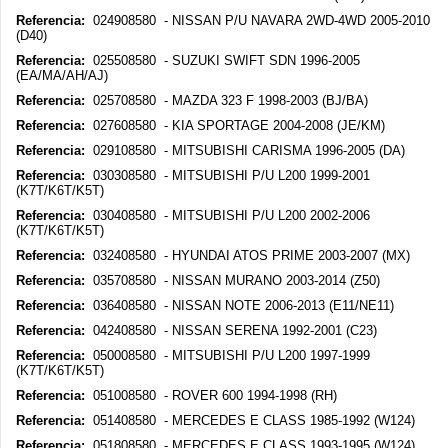
Referencia:
024908580 - NISSAN P/U NAVARA 2WD-4WD 2005-2010
(D40)
Referencia:
025508580 - SUZUKI SWIFT SDN 1996-2005
(EA/MA/AH/AJ)
Referencia:
025708580 - MAZDA 323 F 1998-2003 (BJ/BA)
Referencia:
027608580 - KIA SPORTAGE 2004-2008 (JE/KM)
Referencia:
029108580 - MITSUBISHI CARISMA 1996-2005 (DA)
Referencia:
030308580 - MITSUBISHI P/U L200 1999-2001
(K7T/K6T/K5T)
Referencia:
030408580 - MITSUBISHI P/U L200 2002-2006
(K7T/K6T/K5T)
Referencia:
032408580 - HYUNDAI ATOS PRIME 2003-2007 (MX)
Referencia:
035708580 - NISSAN MURANO 2003-2014 (Z50)
Referencia:
036408580 - NISSAN NOTE 2006-2013 (E11/NE11)
Referencia:
042408580 - NISSAN SERENA 1992-2001 (C23)
Referencia:
050008580 - MITSUBISHI P/U L200 1997-1999
(K7T/K6T/K5T)
Referencia:
051008580 - ROVER 600 1994-1998 (RH)
Referencia:
051408580 - MERCEDES E CLASS 1985-1992 (W124)
Referencia:
051808580 - MERCEDES E CLASS 1993-1995 (W124)