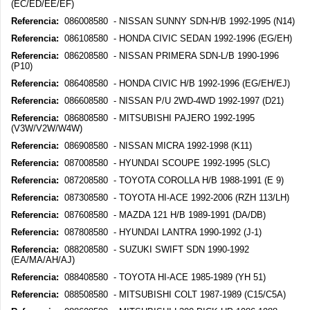
(EC/ED/EE/EF)
Referencia:
086008580 - NISSAN SUNNY SDN-H/B 1992-1995 (N14)
Referencia:
086108580 - HONDA CIVIC SEDAN 1992-1996 (EG/EH)
Referencia:
086208580 - NISSAN PRIMERA SDN-L/B 1990-1996
(P10)
Referencia:
086408580 - HONDA CIVIC H/B 1992-1996 (EG/EH/EJ)
Referencia:
086608580 - NISSAN P/U 2WD-4WD 1992-1997 (D21)
Referencia:
086808580 - MITSUBISHI PAJERO 1992-1995
(V3W/V2W/W4W)
Referencia:
086908580 - NISSAN MICRA 1992-1998 (K11)
Referencia:
087008580 - HYUNDAI SCOUPE 1992-1995 (SLC)
Referencia:
087208580 - TOYOTA COROLLA H/B 1988-1991 (E 9)
Referencia:
087308580 - TOYOTA HI-ACE 1992-2006 (RZH 113/LH)
Referencia:
087608580 - MAZDA 121 H/B 1989-1991 (DA/DB)
Referencia:
087808580 - HYUNDAI LANTRA 1990-1992 (J-1)
Referencia:
088208580 - SUZUKI SWIFT SDN 1990-1992
(EA/MA/AH/AJ)
Referencia:
088408580 - TOYOTA HI-ACE 1985-1989 (YH 51)
Referencia:
088508580 - MITSUBISHI COLT 1987-1989 (C15/C5A)