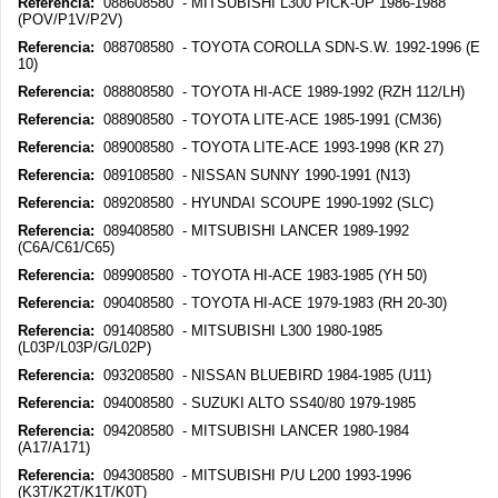
Referencia:
088608580 - MITSUBISHI L300 PICK-UP 1986-1988
(POV/P1V/P2V)
Referencia:
088708580 - TOYOTA COROLLA SDN-S.W. 1992-1996 (E
10)
Referencia:
088808580 - TOYOTA HI-ACE 1989-1992 (RZH 112/LH)
Referencia:
088908580 - TOYOTA LITE-ACE 1985-1991 (CM36)
Referencia:
089008580 - TOYOTA LITE-ACE 1993-1998 (KR 27)
Referencia:
089108580 - NISSAN SUNNY 1990-1991 (N13)
Referencia:
089208580 - HYUNDAI SCOUPE 1990-1992 (SLC)
Referencia:
089408580 - MITSUBISHI LANCER 1989-1992
(C6A/C61/C65)
Referencia:
089908580 - TOYOTA HI-ACE 1983-1985 (YH 50)
Referencia:
090408580 - TOYOTA HI-ACE 1979-1983 (RH 20-30)
Referencia:
091408580 - MITSUBISHI L300 1980-1985
(L03P/L03P/G/L02P)
Referencia:
093208580 - NISSAN BLUEBIRD 1984-1985 (U11)
Referencia:
094008580 - SUZUKI ALTO SS40/80 1979-1985
Referencia:
094208580 - MITSUBISHI LANCER 1980-1984
(A17/A171)
Referencia:
094308580 - MITSUBISHI P/U L200 1993-1996
(K3T/K2T/K1T/K0T)