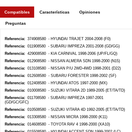
Compatibles
Características
Opiniones
Preguntas
Referencia:
374908580 - HYUNDAI TRAJET 2004-2008 (F0)
Referencia:
011908580 - SUBARU IMPREZA 2001-2008 (GD/GG)
Referencia:
429008580 - KIA CARNIVAL 1998-2006 (UP/FL/GQ)
Referencia:
012908580 - NISSAN ALMERA SDN 1998-2000 (N15)
Referencia:
013108580 - NISSAN P/U 2WD-4WD 1998-2001 (D22)
Referencia:
012608580 - SUBARU FORESTER 1998-2002 (SF)
Referencia:
012408580 - HYUNDAI ATOS 1997-2000 (MX)
Referencia:
010008580 - SUZUKI VITARA 2D 1989-2005 (ET/TA/TD)
Referencia:
011708580 - SUBARU IMPREZA 1997-2001
(GD/GC/GFC)
Referencia:
010508580 - SUZUKI VITARA 4D 1992-2005 (ET/TA/TD)
Referencia:
013308580 - NISSAN MICRA 1998-2000 (K11)
Referencia:
014608580 - TOYOTA RAV 4 1998-2000 (XA10)
Referencia:
015508580 - HYUNDAI ACCENT SDN 1999-2002 (LC)