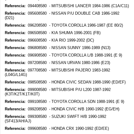
Referencia:
094408580 - MITSUBISHI LANCER 1984-1986 (C1A/C11)
Referencia:
095608580 - NISSAN P/U DOUBLE CAB 1986-1992
(D21)
Referencia:
096208580 - TOYOTA COROLLA 1986-1987 (EE 80/2)
Referencia:
096508580 - KIA SHUMA 1996-2001 (FB)
Referencia:
096608580 - KIA RIO 1999-2002 (DC)
Referencia:
096808580 - NISSAN SUNNY 1986-1989 (N13)
Referencia:
096908580 - TOYOTA COROLLA L/B 1988-1991 (E 9)
Referencia:
097208580 - NISSAN URVAN 1980-1986 (E23)
Referencia:
097708580 - MITSUBISHI PAJERO 1983-1992
(L04G/L14G)
Referencia:
098508580 - HONDA CIVIC SEDAN 1988-1990 (ED/EF)
Referencia:
099008580 - MITSUBISHI P/U L200 1987-1992
(K3T/K2T/K1T/K0T)
Referencia:
099108580 - TOYOTA COROLLA SDN 1988-1991 (E 9)
Referencia:
099208580 - HONDA CIVIC H/B 1990-1992 (EG/EH)
Referencia:
099308580 - SUZUKI SWIFT H/B 1990-1992
(SF413/AH/AJ)
Referencia:
099608580 - HONDA CRX 1990-1992 (ED/EE)