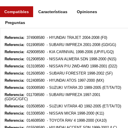
Compatibles
Características
Opiniones
Preguntas
Referencia:
374908580 - HYUNDAI TRAJET 2004-2008 (F0)
Referencia:
011908580 - SUBARU IMPREZA 2001-2008 (GD/GG)
Referencia:
429008580 - KIA CARNIVAL 1998-2006 (UP/FL/GQ)
Referencia:
012908580 - NISSAN ALMERA SDN 1998-2000 (N15)
Referencia:
013108580 - NISSAN P/U 2WD-4WD 1998-2001 (D22)
Referencia:
012608580 - SUBARU FORESTER 1998-2002 (SF)
Referencia:
012408580 - HYUNDAI ATOS 1997-2000 (MX)
Referencia:
010008580 - SUZUKI VITARA 2D 1989-2005 (ET/TA/TD)
Referencia:
011708580 - SUBARU IMPREZA 1997-2001
(GD/GC/GFC)
Referencia:
010508580 - SUZUKI VITARA 4D 1992-2005 (ET/TA/TD)
Referencia:
013308580 - NISSAN MICRA 1998-2000 (K11)
Referencia:
014608580 - TOYOTA RAV 4 1998-2000 (XA10)
Referencia:
015508580 - HYUNDAI ACCENT SDN 1999-2002 (LC)