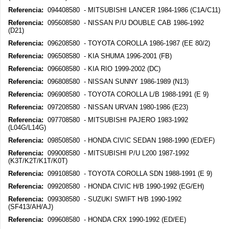
Referencia:
094408580 - MITSUBISHI LANCER 1984-1986 (C1A/C11)
Referencia:
095608580 - NISSAN P/U DOUBLE CAB 1986-1992
(D21)
Referencia:
096208580 - TOYOTA COROLLA 1986-1987 (EE 80/2)
Referencia:
096508580 - KIA SHUMA 1996-2001 (FB)
Referencia:
096608580 - KIA RIO 1999-2002 (DC)
Referencia:
096808580 - NISSAN SUNNY 1986-1989 (N13)
Referencia:
096908580 - TOYOTA COROLLA L/B 1988-1991 (E 9)
Referencia:
097208580 - NISSAN URVAN 1980-1986 (E23)
Referencia:
097708580 - MITSUBISHI PAJERO 1983-1992
(L04G/L14G)
Referencia:
098508580 - HONDA CIVIC SEDAN 1988-1990 (ED/EF)
Referencia:
099008580 - MITSUBISHI P/U L200 1987-1992
(K3T/K2T/K1T/K0T)
Referencia:
099108580 - TOYOTA COROLLA SDN 1988-1991 (E 9)
Referencia:
099208580 - HONDA CIVIC H/B 1990-1992 (EG/EH)
Referencia:
099308580 - SUZUKI SWIFT H/B 1990-1992
(SF413/AH/AJ)
Referencia:
099608580 - HONDA CRX 1990-1992 (ED/EE)