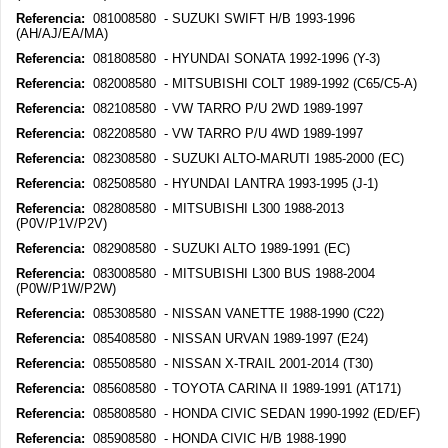
Referencia:
081008580 - SUZUKI SWIFT H/B 1993-1996
(AH/AJ/EA/MA)
Referencia:
081808580 - HYUNDAI SONATA 1992-1996 (Y-3)
Referencia:
082008580 - MITSUBISHI COLT 1989-1992 (C65/C5-A)
Referencia:
082108580 - VW TARRO P/U 2WD 1989-1997
Referencia:
082208580 - VW TARRO P/U 4WD 1989-1997
Referencia:
082308580 - SUZUKI ALTO-MARUTI 1985-2000 (EC)
Referencia:
082508580 - HYUNDAI LANTRA 1993-1995 (J-1)
Referencia:
082808580 - MITSUBISHI L300 1988-2013
(P0V/P1V/P2V)
Referencia:
082908580 - SUZUKI ALTO 1989-1991 (EC)
Referencia:
083008580 - MITSUBISHI L300 BUS 1988-2004
(P0W/P1W/P2W)
Referencia:
085308580 - NISSAN VANETTE 1988-1990 (C22)
Referencia:
085408580 - NISSAN URVAN 1989-1997 (E24)
Referencia:
085508580 - NISSAN X-TRAIL 2001-2014 (T30)
Referencia:
085608580 - TOYOTA CARINA II 1989-1991 (AT171)
Referencia:
085808580 - HONDA CIVIC SEDAN 1990-1992 (ED/EF)
Referencia:
085908580 - HONDA CIVIC H/B 1988-1990