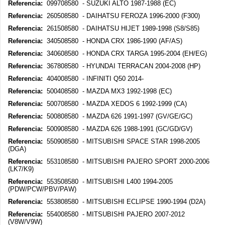
Referencia:
099708580 - SUZUKI ALTO 1987-1988 (EC)
Referencia:
260508580 - DAIHATSU FEROZA 1996-2000 (F300)
Referencia:
261508580 - DAIHATSU HIJET 1989-1998 (S8/S85)
Referencia:
340508580 - HONDA CRX 1986-1990 (AF/AS)
Referencia:
340608580 - HONDA CRX TARGA 1995-2004 (EH/EG)
Referencia:
367808580 - HYUNDAI TERRACAN 2004-2008 (HP)
Referencia:
404008580 - INFINITI Q50 2014-
Referencia:
500408580 - MAZDA MX3 1992-1998 (EC)
Referencia:
500708580 - MAZDA XEDOS 6 1992-1999 (CA)
Referencia:
500808580 - MAZDA 626 1991-1997 (GV/GE/GC)
Referencia:
500908580 - MAZDA 626 1988-1991 (GC/GD/GV)
Referencia:
550908580 - MITSUBISHI SPACE STAR 1998-2005
(DGA)
Referencia:
553108580 - MITSUBISHI PAJERO SPORT 2000-2006
(LK7/K9)
Referencia:
553508580 - MITSUBISHI L400 1994-2005
(PDW/PCW/PBV/PAW)
Referencia:
553808580 - MITSUBISHI ECLIPSE 1990-1994 (D2A)
Referencia:
554008580 - MITSUBISHI PAJERO 2007-2012
(V8W/V9W)