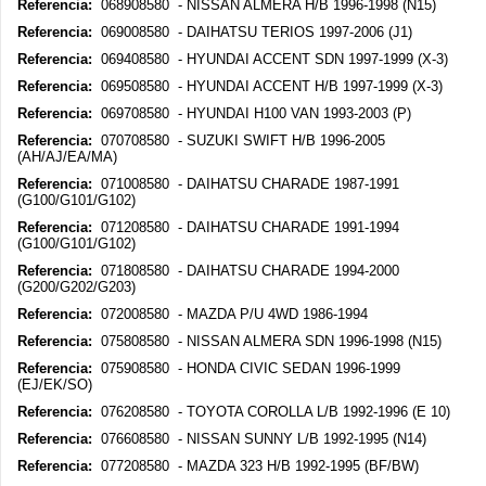
Referencia:
068908580 - NISSAN ALMERA H/B 1996-1998 (N15)
Referencia:
069008580 - DAIHATSU TERIOS 1997-2006 (J1)
Referencia:
069408580 - HYUNDAI ACCENT SDN 1997-1999 (X-3)
Referencia:
069508580 - HYUNDAI ACCENT H/B 1997-1999 (X-3)
Referencia:
069708580 - HYUNDAI H100 VAN 1993-2003 (P)
Referencia:
070708580 - SUZUKI SWIFT H/B 1996-2005
(AH/AJ/EA/MA)
Referencia:
071008580 - DAIHATSU CHARADE 1987-1991
(G100/G101/G102)
Referencia:
071208580 - DAIHATSU CHARADE 1991-1994
(G100/G101/G102)
Referencia:
071808580 - DAIHATSU CHARADE 1994-2000
(G200/G202/G203)
Referencia:
072008580 - MAZDA P/U 4WD 1986-1994
Referencia:
075808580 - NISSAN ALMERA SDN 1996-1998 (N15)
Referencia:
075908580 - HONDA CIVIC SEDAN 1996-1999
(EJ/EK/SO)
Referencia:
076208580 - TOYOTA COROLLA L/B 1992-1996 (E 10)
Referencia:
076608580 - NISSAN SUNNY L/B 1992-1995 (N14)
Referencia:
077208580 - MAZDA 323 H/B 1992-1995 (BF/BW)