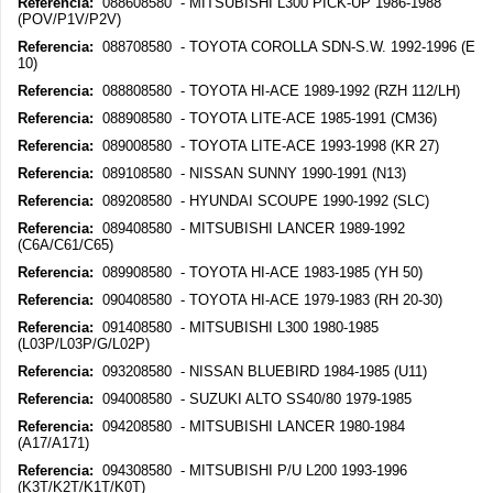
Referencia:
088608580 - MITSUBISHI L300 PICK-UP 1986-1988
(POV/P1V/P2V)
Referencia:
088708580 - TOYOTA COROLLA SDN-S.W. 1992-1996 (E
10)
Referencia:
088808580 - TOYOTA HI-ACE 1989-1992 (RZH 112/LH)
Referencia:
088908580 - TOYOTA LITE-ACE 1985-1991 (CM36)
Referencia:
089008580 - TOYOTA LITE-ACE 1993-1998 (KR 27)
Referencia:
089108580 - NISSAN SUNNY 1990-1991 (N13)
Referencia:
089208580 - HYUNDAI SCOUPE 1990-1992 (SLC)
Referencia:
089408580 - MITSUBISHI LANCER 1989-1992
(C6A/C61/C65)
Referencia:
089908580 - TOYOTA HI-ACE 1983-1985 (YH 50)
Referencia:
090408580 - TOYOTA HI-ACE 1979-1983 (RH 20-30)
Referencia:
091408580 - MITSUBISHI L300 1980-1985
(L03P/L03P/G/L02P)
Referencia:
093208580 - NISSAN BLUEBIRD 1984-1985 (U11)
Referencia:
094008580 - SUZUKI ALTO SS40/80 1979-1985
Referencia:
094208580 - MITSUBISHI LANCER 1980-1984
(A17/A171)
Referencia:
094308580 - MITSUBISHI P/U L200 1993-1996
(K3T/K2T/K1T/K0T)