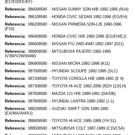
(EC/ED/EE/EF)
Referencia:
086008580 - NISSAN SUNNY SDN-H/B 1992-1995 (N14)
Referencia:
086108580 - HONDA CIVIC SEDAN 1992-1996 (EG/EH)
Referencia:
086208580 - NISSAN PRIMERA SDN-L/B 1990-1996
(P10)
Referencia:
086408580 - HONDA CIVIC H/B 1992-1996 (EG/EH/EJ)
Referencia:
086608580 - NISSAN P/U 2WD-4WD 1992-1997 (D21)
Referencia:
086808580 - MITSUBISHI PAJERO 1992-1995
(V3W/V2W/W4W)
Referencia:
086908580 - NISSAN MICRA 1992-1998 (K11)
Referencia:
087008580 - HYUNDAI SCOUPE 1992-1995 (SLC)
Referencia:
087208580 - TOYOTA COROLLA H/B 1988-1991 (E 9)
Referencia:
087308580 - TOYOTA HI-ACE 1992-2006 (RZH 113/LH)
Referencia:
087608580 - MAZDA 121 H/B 1989-1991 (DA/DB)
Referencia:
087808580 - HYUNDAI LANTRA 1990-1992 (J-1)
Referencia:
088208580 - SUZUKI SWIFT SDN 1990-1992
(EA/MA/AH/AJ)
Referencia:
088408580 - TOYOTA HI-ACE 1985-1989 (YH 51)
Referencia:
088508580 - MITSUBISHI COLT 1987-1989 (C15/C5A)