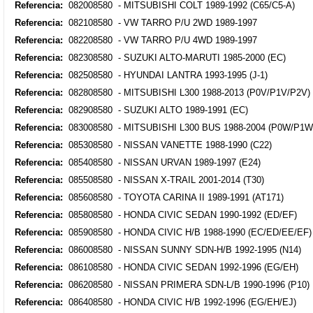
Referencia:
082008580 - MITSUBISHI COLT 1989-1992 (C65/C5-A)
Referencia:
082108580 - VW TARRO P/U 2WD 1989-1997
Referencia:
082208580 - VW TARRO P/U 4WD 1989-1997
Referencia:
082308580 - SUZUKI ALTO-MARUTI 1985-2000 (EC)
Referencia:
082508580 - HYUNDAI LANTRA 1993-1995 (J-1)
Referencia:
082808580 - MITSUBISHI L300 1988-2013 (P0V/P1V/P2V)
Referencia:
082908580 - SUZUKI ALTO 1989-1991 (EC)
Referencia:
083008580 - MITSUBISHI L300 BUS 1988-2004 (P0W/P1
Referencia:
085308580 - NISSAN VANETTE 1988-1990 (C22)
Referencia:
085408580 - NISSAN URVAN 1989-1997 (E24)
Referencia:
085508580 - NISSAN X-TRAIL 2001-2014 (T30)
Referencia:
085608580 - TOYOTA CARINA II 1989-1991 (AT171)
Referencia:
085808580 - HONDA CIVIC SEDAN 1990-1992 (ED/EF)
Referencia:
085908580 - HONDA CIVIC H/B 1988-1990 (EC/ED/EE/EF)
Referencia:
086008580 - NISSAN SUNNY SDN-H/B 1992-1995 (N14)
Referencia:
086108580 - HONDA CIVIC SEDAN 1992-1996 (EG/EH)
Referencia:
086208580 - NISSAN PRIMERA SDN-L/B 1990-1996 (P10)
Referencia:
086408580 - HONDA CIVIC H/B 1992-1996 (EG/EH/EJ)