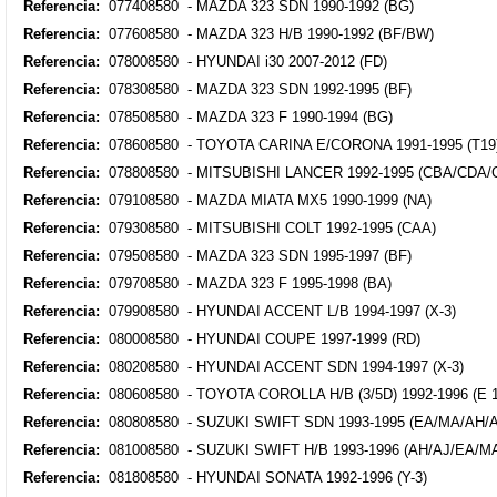
Referencia:
077408580 - MAZDA 323 SDN 1990-1992 (BG)
Referencia:
077608580 - MAZDA 323 H/B 1990-1992 (BF/BW)
Referencia:
078008580 - HYUNDAI i30 2007-2012 (FD)
Referencia:
078308580 - MAZDA 323 SDN 1992-1995 (BF)
Referencia:
078508580 - MAZDA 323 F 1990-1994 (BG)
Referencia:
078608580 - TOYOTA CARINA E/CORONA 1991-1995 (T19
Referencia:
078808580 - MITSUBISHI LANCER 1992-1995 (CBA/CDA/
Referencia:
079108580 - MAZDA MIATA MX5 1990-1999 (NA)
Referencia:
079308580 - MITSUBISHI COLT 1992-1995 (CAA)
Referencia:
079508580 - MAZDA 323 SDN 1995-1997 (BF)
Referencia:
079708580 - MAZDA 323 F 1995-1998 (BA)
Referencia:
079908580 - HYUNDAI ACCENT L/B 1994-1997 (X-3)
Referencia:
080008580 - HYUNDAI COUPE 1997-1999 (RD)
Referencia:
080208580 - HYUNDAI ACCENT SDN 1994-1997 (X-3)
Referencia:
080608580 - TOYOTA COROLLA H/B (3/5D) 1992-1996 (E 1
Referencia:
080808580 - SUZUKI SWIFT SDN 1993-1995 (EA/MA/AH/A
Referencia:
081008580 - SUZUKI SWIFT H/B 1993-1996 (AH/AJ/EA/M
Referencia:
081808580 - HYUNDAI SONATA 1992-1996 (Y-3)