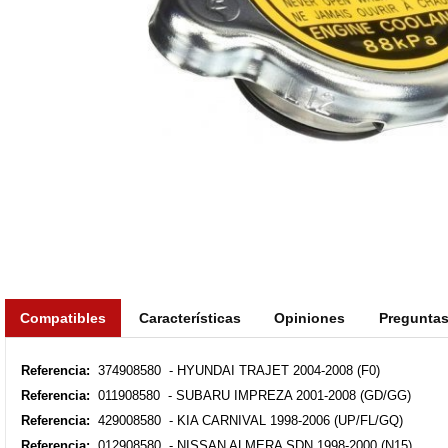
Compatibles
Características
Opiniones
Pregunta
Referencia:
374908580 - HYUNDAI TRAJET 2004-2008 (F0)
Referencia:
011908580 - SUBARU IMPREZA 2001-2008 (GD/GG)
Referencia:
429008580 - KIA CARNIVAL 1998-2006 (UP/FL/GQ)
Referencia:
012908580 - NISSAN ALMERA SDN 1998-2000 (N15)