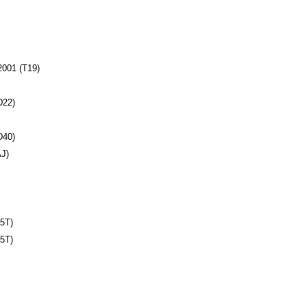
001 (T19)
D22)
D40)
J)
5T)
5T)