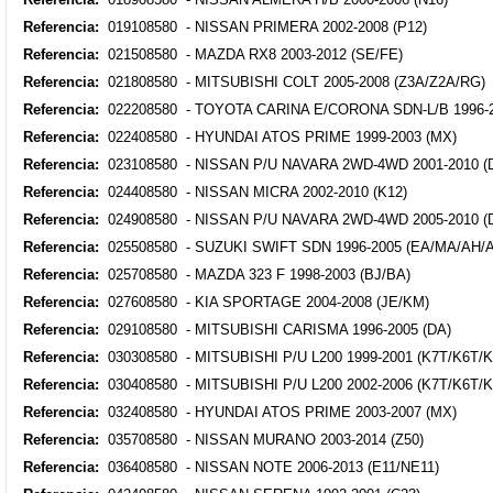
Referencia:
019108580 - NISSAN PRIMERA 2002-2008 (P12)
Referencia:
021508580 - MAZDA RX8 2003-2012 (SE/FE)
Referencia:
021808580 - MITSUBISHI COLT 2005-2008 (Z3A/Z2A/RG)
Referencia:
022208580 - TOYOTA CARINA E/CORONA SDN-L/B 1996-2
Referencia:
022408580 - HYUNDAI ATOS PRIME 1999-2003 (MX)
Referencia:
023108580 - NISSAN P/U NAVARA 2WD-4WD 2001-2010 (
Referencia:
024408580 - NISSAN MICRA 2002-2010 (K12)
Referencia:
024908580 - NISSAN P/U NAVARA 2WD-4WD 2005-2010 (
Referencia:
025508580 - SUZUKI SWIFT SDN 1996-2005 (EA/MA/AH/A
Referencia:
025708580 - MAZDA 323 F 1998-2003 (BJ/BA)
Referencia:
027608580 - KIA SPORTAGE 2004-2008 (JE/KM)
Referencia:
029108580 - MITSUBISHI CARISMA 1996-2005 (DA)
Referencia:
030308580 - MITSUBISHI P/U L200 1999-2001 (K7T/K6T/K
Referencia:
030408580 - MITSUBISHI P/U L200 2002-2006 (K7T/K6T/K
Referencia:
032408580 - HYUNDAI ATOS PRIME 2003-2007 (MX)
Referencia:
035708580 - NISSAN MURANO 2003-2014 (Z50)
Referencia:
036408580 - NISSAN NOTE 2006-2013 (E11/NE11)