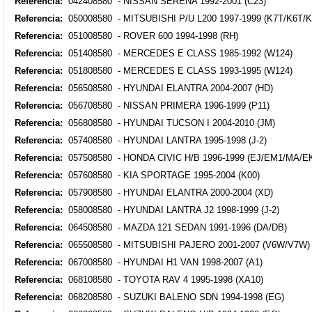
Referencia:
042408580 - NISSAN SERENA 1992-2001 (C23)
Referencia:
050008580 - MITSUBISHI P/U L200 1997-1999 (K7T/K6T/K
Referencia:
051008580 - ROVER 600 1994-1998 (RH)
Referencia:
051408580 - MERCEDES E CLASS 1985-1992 (W124)
Referencia:
051808580 - MERCEDES E CLASS 1993-1995 (W124)
Referencia:
056508580 - HYUNDAI ELANTRA 2004-2007 (HD)
Referencia:
056708580 - NISSAN PRIMERA 1996-1999 (P11)
Referencia:
056808580 - HYUNDAI TUCSON I 2004-2010 (JM)
Referencia:
057408580 - HYUNDAI LANTRA 1995-1998 (J-2)
Referencia:
057508580 - HONDA CIVIC H/B 1996-1999 (EJ/EM1/MA/E
Referencia:
057608580 - KIA SPORTAGE 1995-2004 (K00)
Referencia:
057908580 - HYUNDAI ELANTRA 2000-2004 (XD)
Referencia:
058008580 - HYUNDAI LANTRA J2 1998-1999 (J-2)
Referencia:
064508580 - MAZDA 121 SEDAN 1991-1996 (DA/DB)
Referencia:
065508580 - MITSUBISHI PAJERO 2001-2007 (V6W/V7W)
Referencia:
067008580 - HYUNDAI H1 VAN 1998-2007 (A1)
Referencia:
068108580 - TOYOTA RAV 4 1995-1998 (XA10)
Referencia:
068208580 - SUZUKI BALENO SDN 1994-1998 (EG)