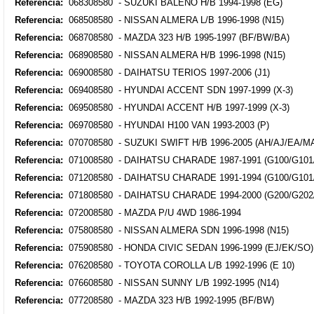
Referencia:
068308580 - SUZUKI BALENO H/B 1994-1998 (EG)
Referencia:
068508580 - NISSAN ALMERA L/B 1996-1998 (N15)
Referencia:
068708580 - MAZDA 323 H/B 1995-1997 (BF/BW/BA)
Referencia:
068908580 - NISSAN ALMERA H/B 1996-1998 (N15)
Referencia:
069008580 - DAIHATSU TERIOS 1997-2006 (J1)
Referencia:
069408580 - HYUNDAI ACCENT SDN 1997-1999 (X-3)
Referencia:
069508580 - HYUNDAI ACCENT H/B 1997-1999 (X-3)
Referencia:
069708580 - HYUNDAI H100 VAN 1993-2003 (P)
Referencia:
070708580 - SUZUKI SWIFT H/B 1996-2005 (AH/AJ/EA/M
Referencia:
071008580 - DAIHATSU CHARADE 1987-1991 (G100/G101
Referencia:
071208580 - DAIHATSU CHARADE 1991-1994 (G100/G101
Referencia:
071808580 - DAIHATSU CHARADE 1994-2000 (G200/G202
Referencia:
072008580 - MAZDA P/U 4WD 1986-1994
Referencia:
075808580 - NISSAN ALMERA SDN 1996-1998 (N15)
Referencia:
075908580 - HONDA CIVIC SEDAN 1996-1999 (EJ/EK/SO)
Referencia:
076208580 - TOYOTA COROLLA L/B 1992-1996 (E 10)
Referencia:
076608580 - NISSAN SUNNY L/B 1992-1995 (N14)
Referencia:
077208580 - MAZDA 323 H/B 1992-1995 (BF/BW)