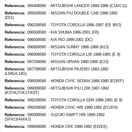
Referencia:
094408580 - MITSUBISHI LANCER 1984-1986 (C1A/C11)
Referencia:
095608580 - NISSAN P/U DOUBLE CAB 1986-1992
(D21)
Referencia:
096208580 - TOYOTA COROLLA 1986-1987 (EE 80/2)
Referencia:
096508580 - KIA SHUMA 1996-2001 (FB)
Referencia:
096608580 - KIA RIO 1999-2002 (DC)
Referencia:
096808580 - NISSAN SUNNY 1986-1989 (N13)
Referencia:
096908580 - TOYOTA COROLLA L/B 1988-1991 (E 9)
Referencia:
097208580 - NISSAN URVAN 1980-1986 (E23)
Referencia:
097708580 - MITSUBISHI PAJERO 1983-1992
(L04G/L14G)
Referencia:
098508580 - HONDA CIVIC SEDAN 1988-1990 (ED/EF)
Referencia:
099008580 - MITSUBISHI P/U L200 1987-1992
(K3T/K2T/K1T/K0T)
Referencia:
099108580 - TOYOTA COROLLA SDN 1988-1991 (E 9)
Referencia:
099208580 - HONDA CIVIC H/B 1990-1992 (EG/EH)
Referencia:
099308580 - SUZUKI SWIFT H/B 1990-1992
(SF413/AH/AJ)
Referencia:
099608580 - HONDA CRX 1990-1992 (ED/EE)