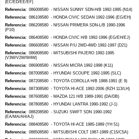
(EC/ED/EE/EF)
Referencia:
086008580 - NISSAN SUNNY SDN-H/B 1992-1995 (N14)
Referencia:
086108580 - HONDA CIVIC SEDAN 1992-1996 (EG/EH)
Referencia:
086208580 - NISSAN PRIMERA SDN-L/B 1990-1996
(P10)
Referencia:
086408580 - HONDA CIVIC H/B 1992-1996 (EG/EH/EJ)
Referencia:
086608580 - NISSAN P/U 2WD-4WD 1992-1997 (D21)
Referencia:
086808580 - MITSUBISHI PAJERO 1992-1995
(V3W/V2W/W4W)
Referencia:
086908580 - NISSAN MICRA 1992-1998 (K11)
Referencia:
087008580 - HYUNDAI SCOUPE 1992-1995 (SLC)
Referencia:
087208580 - TOYOTA COROLLA H/B 1988-1991 (E 9)
Referencia:
087308580 - TOYOTA HI-ACE 1992-2006 (RZH 113/LH)
Referencia:
087608580 - MAZDA 121 H/B 1989-1991 (DA/DB)
Referencia:
087808580 - HYUNDAI LANTRA 1990-1992 (J-1)
Referencia:
088208580 - SUZUKI SWIFT SDN 1990-1992
(EA/MA/AH/AJ)
Referencia:
088408580 - TOYOTA HI-ACE 1985-1989 (YH 51)
Referencia:
088508580 - MITSUBISHI COLT 1987-1989 (C15/C5A)