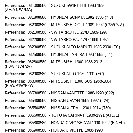
Referencia:
081008580 - SUZUKI SWIFT H/B 1993-1996
(AH/AJ/EA/MA)
Referencia:
081808580 - HYUNDAI SONATA 1992-1996 (Y-3)
Referencia:
082008580 - MITSUBISHI COLT 1989-1992 (C65/C5-A)
Referencia:
082108580 - VW TARRO P/U 2WD 1989-1997
Referencia:
082208580 - VW TARRO P/U 4WD 1989-1997
Referencia:
082308580 - SUZUKI ALTO-MARUTI 1985-2000 (EC)
Referencia:
082508580 - HYUNDAI LANTRA 1993-1995 (J-1)
Referencia:
082808580 - MITSUBISHI L300 1988-2013
(P0V/P1V/P2V)
Referencia:
082908580 - SUZUKI ALTO 1989-1991 (EC)
Referencia:
083008580 - MITSUBISHI L300 BUS 1988-2004
(P0W/P1W/P2W)
Referencia:
085308580 - NISSAN VANETTE 1988-1990 (C22)
Referencia:
085408580 - NISSAN URVAN 1989-1997 (E24)
Referencia:
085508580 - NISSAN X-TRAIL 2001-2014 (T30)
Referencia:
085608580 - TOYOTA CARINA II 1989-1991 (AT171)
Referencia:
085808580 - HONDA CIVIC SEDAN 1990-1992 (ED/EF)
Referencia:
085908580 - HONDA CIVIC H/B 1988-1990