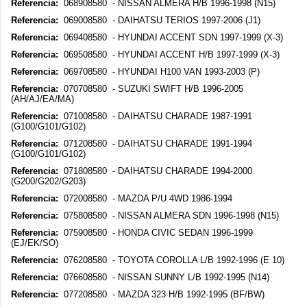
Referencia:
068908580 - NISSAN ALMERA H/B 1996-1998 (N15)
Referencia:
069008580 - DAIHATSU TERIOS 1997-2006 (J1)
Referencia:
069408580 - HYUNDAI ACCENT SDN 1997-1999 (X-3)
Referencia:
069508580 - HYUNDAI ACCENT H/B 1997-1999 (X-3)
Referencia:
069708580 - HYUNDAI H100 VAN 1993-2003 (P)
Referencia:
070708580 - SUZUKI SWIFT H/B 1996-2005
(AH/AJ/EA/MA)
Referencia:
071008580 - DAIHATSU CHARADE 1987-1991
(G100/G101/G102)
Referencia:
071208580 - DAIHATSU CHARADE 1991-1994
(G100/G101/G102)
Referencia:
071808580 - DAIHATSU CHARADE 1994-2000
(G200/G202/G203)
Referencia:
072008580 - MAZDA P/U 4WD 1986-1994
Referencia:
075808580 - NISSAN ALMERA SDN 1996-1998 (N15)
Referencia:
075908580 - HONDA CIVIC SEDAN 1996-1999
(EJ/EK/SO)
Referencia:
076208580 - TOYOTA COROLLA L/B 1992-1996 (E 10)
Referencia:
076608580 - NISSAN SUNNY L/B 1992-1995 (N14)
Referencia:
077208580 - MAZDA 323 H/B 1992-1995 (BF/BW)