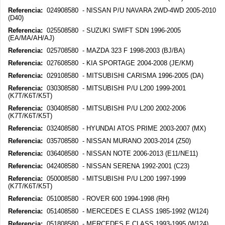
Referencia:
024908580 - NISSAN P/U NAVARA 2WD-4WD 2005-2010
(D40)
Referencia:
025508580 - SUZUKI SWIFT SDN 1996-2005
(EA/MA/AH/AJ)
Referencia:
025708580 - MAZDA 323 F 1998-2003 (BJ/BA)
Referencia:
027608580 - KIA SPORTAGE 2004-2008 (JE/KM)
Referencia:
029108580 - MITSUBISHI CARISMA 1996-2005 (DA)
Referencia:
030308580 - MITSUBISHI P/U L200 1999-2001
(K7T/K6T/K5T)
Referencia:
030408580 - MITSUBISHI P/U L200 2002-2006
(K7T/K6T/K5T)
Referencia:
032408580 - HYUNDAI ATOS PRIME 2003-2007 (MX)
Referencia:
035708580 - NISSAN MURANO 2003-2014 (Z50)
Referencia:
036408580 - NISSAN NOTE 2006-2013 (E11/NE11)
Referencia:
042408580 - NISSAN SERENA 1992-2001 (C23)
Referencia:
050008580 - MITSUBISHI P/U L200 1997-1999
(K7T/K6T/K5T)
Referencia:
051008580 - ROVER 600 1994-1998 (RH)
Referencia:
051408580 - MERCEDES E CLASS 1985-1992 (W124)
Referencia:
051808580 - MERCEDES E CLASS 1993-1995 (W124)