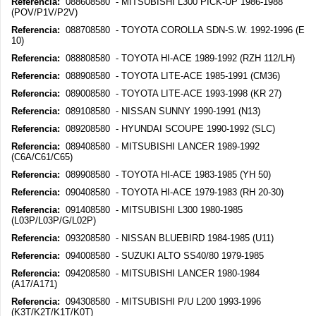
Referencia:
088608580 - MITSUBISHI L300 PICK-UP 1986-1988
(POV/P1V/P2V)
Referencia:
088708580 - TOYOTA COROLLA SDN-S.W. 1992-1996 (E
10)
Referencia:
088808580 - TOYOTA HI-ACE 1989-1992 (RZH 112/LH)
Referencia:
088908580 - TOYOTA LITE-ACE 1985-1991 (CM36)
Referencia:
089008580 - TOYOTA LITE-ACE 1993-1998 (KR 27)
Referencia:
089108580 - NISSAN SUNNY 1990-1991 (N13)
Referencia:
089208580 - HYUNDAI SCOUPE 1990-1992 (SLC)
Referencia:
089408580 - MITSUBISHI LANCER 1989-1992
(C6A/C61/C65)
Referencia:
089908580 - TOYOTA HI-ACE 1983-1985 (YH 50)
Referencia:
090408580 - TOYOTA HI-ACE 1979-1983 (RH 20-30)
Referencia:
091408580 - MITSUBISHI L300 1980-1985
(L03P/L03P/G/L02P)
Referencia:
093208580 - NISSAN BLUEBIRD 1984-1985 (U11)
Referencia:
094008580 - SUZUKI ALTO SS40/80 1979-1985
Referencia:
094208580 - MITSUBISHI LANCER 1980-1984
(A17/A171)
Referencia:
094308580 - MITSUBISHI P/U L200 1993-1996
(K3T/K2T/K1T/K0T)