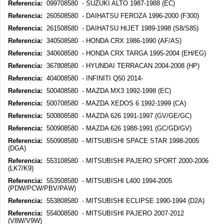
Referencia:
099708580 - SUZUKI ALTO 1987-1988 (EC)
Referencia:
260508580 - DAIHATSU FEROZA 1996-2000 (F300)
Referencia:
261508580 - DAIHATSU HIJET 1989-1998 (S8/S85)
Referencia:
340508580 - HONDA CRX 1986-1990 (AF/AS)
Referencia:
340608580 - HONDA CRX TARGA 1995-2004 (EH/EG)
Referencia:
367808580 - HYUNDAI TERRACAN 2004-2008 (HP)
Referencia:
404008580 - INFINITI Q50 2014-
Referencia:
500408580 - MAZDA MX3 1992-1998 (EC)
Referencia:
500708580 - MAZDA XEDOS 6 1992-1999 (CA)
Referencia:
500808580 - MAZDA 626 1991-1997 (GV/GE/GC)
Referencia:
500908580 - MAZDA 626 1988-1991 (GC/GD/GV)
Referencia:
550908580 - MITSUBISHI SPACE STAR 1998-2005
(DGA)
Referencia:
553108580 - MITSUBISHI PAJERO SPORT 2000-2006
(LK7/K9)
Referencia:
553508580 - MITSUBISHI L400 1994-2005
(PDW/PCW/PBV/PAW)
Referencia:
553808580 - MITSUBISHI ECLIPSE 1990-1994 (D2A)
Referencia:
554008580 - MITSUBISHI PAJERO 2007-2012
(V8W/V9W)