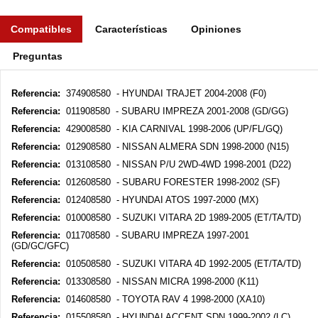
Compatibles
Características
Opiniones
Preguntas
Referencia:
374908580 - HYUNDAI TRAJET 2004-2008 (F0)
Referencia:
011908580 - SUBARU IMPREZA 2001-2008 (GD/GG)
Referencia:
429008580 - KIA CARNIVAL 1998-2006 (UP/FL/GQ)
Referencia:
012908580 - NISSAN ALMERA SDN 1998-2000 (N15)
Referencia:
013108580 - NISSAN P/U 2WD-4WD 1998-2001 (D22)
Referencia:
012608580 - SUBARU FORESTER 1998-2002 (SF)
Referencia:
012408580 - HYUNDAI ATOS 1997-2000 (MX)
Referencia:
010008580 - SUZUKI VITARA 2D 1989-2005 (ET/TA/TD)
Referencia:
011708580 - SUBARU IMPREZA 1997-2001
(GD/GC/GFC)
Referencia:
010508580 - SUZUKI VITARA 4D 1992-2005 (ET/TA/TD)
Referencia:
013308580 - NISSAN MICRA 1998-2000 (K11)
Referencia:
014608580 - TOYOTA RAV 4 1998-2000 (XA10)
Referencia:
015508580 - HYUNDAI ACCENT SDN 1999-2002 (LC)