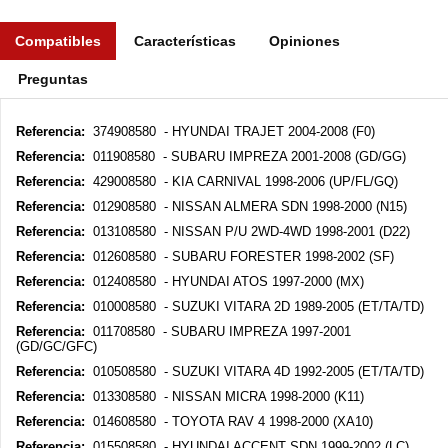
Compatibles
Características
Opiniones
Preguntas
Referencia:
374908580 - HYUNDAI TRAJET 2004-2008 (F0)
Referencia:
011908580 - SUBARU IMPREZA 2001-2008 (GD/GG)
Referencia:
429008580 - KIA CARNIVAL 1998-2006 (UP/FL/GQ)
Referencia:
012908580 - NISSAN ALMERA SDN 1998-2000 (N15)
Referencia:
013108580 - NISSAN P/U 2WD-4WD 1998-2001 (D22)
Referencia:
012608580 - SUBARU FORESTER 1998-2002 (SF)
Referencia:
012408580 - HYUNDAI ATOS 1997-2000 (MX)
Referencia:
010008580 - SUZUKI VITARA 2D 1989-2005 (ET/TA/TD)
Referencia:
011708580 - SUBARU IMPREZA 1997-2001
(GD/GC/GFC)
Referencia:
010508580 - SUZUKI VITARA 4D 1992-2005 (ET/TA/TD)
Referencia:
013308580 - NISSAN MICRA 1998-2000 (K11)
Referencia:
014608580 - TOYOTA RAV 4 1998-2000 (XA10)
Referencia:
015508580 - HYUNDAI ACCENT SDN 1999-2002 (LC)