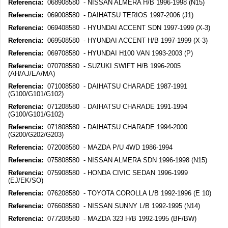
Referencia:
068908580 - NISSAN ALMERA H/B 1996-1998 (N15)
Referencia:
069008580 - DAIHATSU TERIOS 1997-2006 (J1)
Referencia:
069408580 - HYUNDAI ACCENT SDN 1997-1999 (X-3)
Referencia:
069508580 - HYUNDAI ACCENT H/B 1997-1999 (X-3)
Referencia:
069708580 - HYUNDAI H100 VAN 1993-2003 (P)
Referencia:
070708580 - SUZUKI SWIFT H/B 1996-2005
(AH/AJ/EA/MA)
Referencia:
071008580 - DAIHATSU CHARADE 1987-1991
(G100/G101/G102)
Referencia:
071208580 - DAIHATSU CHARADE 1991-1994
(G100/G101/G102)
Referencia:
071808580 - DAIHATSU CHARADE 1994-2000
(G200/G202/G203)
Referencia:
072008580 - MAZDA P/U 4WD 1986-1994
Referencia:
075808580 - NISSAN ALMERA SDN 1996-1998 (N15)
Referencia:
075908580 - HONDA CIVIC SEDAN 1996-1999
(EJ/EK/SO)
Referencia:
076208580 - TOYOTA COROLLA L/B 1992-1996 (E 10)
Referencia:
076608580 - NISSAN SUNNY L/B 1992-1995 (N14)
Referencia:
077208580 - MAZDA 323 H/B 1992-1995 (BF/BW)