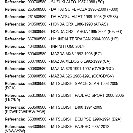
Referencia:
099708580 - SUZUKI ALTO 1987-1988 (EC)
Referencia:
260508580 - DAIHATSU FEROZA 1996-2000 (F300)
Referencia:
261508580 - DAIHATSU HIJET 1989-1998 (S8/S85)
Referencia:
340508580 - HONDA CRX 1986-1990 (AF/AS)
Referencia:
340608580 - HONDA CRX TARGA 1995-2004 (EH/EG)
Referencia:
367808580 - HYUNDAI TERRACAN 2004-2008 (HP)
Referencia:
404008580 - INFINITI Q50 2014-
Referencia:
500408580 - MAZDA MX3 1992-1998 (EC)
Referencia:
500708580 - MAZDA XEDOS 6 1992-1999 (CA)
Referencia:
500808580 - MAZDA 626 1991-1997 (GV/GE/GC)
Referencia:
500908580 - MAZDA 626 1988-1991 (GC/GD/GV)
Referencia:
550908580 - MITSUBISHI SPACE STAR 1998-2005
(DGA)
Referencia:
553108580 - MITSUBISHI PAJERO SPORT 2000-2006
(LK7/K9)
Referencia:
553508580 - MITSUBISHI L400 1994-2005
(PDW/PCW/PBV/PAW)
Referencia:
553808580 - MITSUBISHI ECLIPSE 1990-1994 (D2A)
Referencia:
554008580 - MITSUBISHI PAJERO 2007-2012
(V8W/V9W)