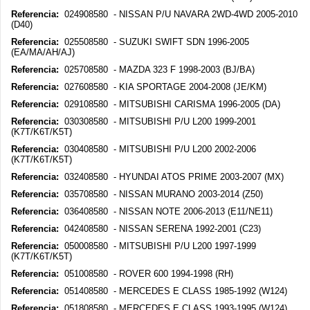
Referencia:
024908580 - NISSAN P/U NAVARA 2WD-4WD 2005-2010
(D40)
Referencia:
025508580 - SUZUKI SWIFT SDN 1996-2005
(EA/MA/AH/AJ)
Referencia:
025708580 - MAZDA 323 F 1998-2003 (BJ/BA)
Referencia:
027608580 - KIA SPORTAGE 2004-2008 (JE/KM)
Referencia:
029108580 - MITSUBISHI CARISMA 1996-2005 (DA)
Referencia:
030308580 - MITSUBISHI P/U L200 1999-2001
(K7T/K6T/K5T)
Referencia:
030408580 - MITSUBISHI P/U L200 2002-2006
(K7T/K6T/K5T)
Referencia:
032408580 - HYUNDAI ATOS PRIME 2003-2007 (MX)
Referencia:
035708580 - NISSAN MURANO 2003-2014 (Z50)
Referencia:
036408580 - NISSAN NOTE 2006-2013 (E11/NE11)
Referencia:
042408580 - NISSAN SERENA 1992-2001 (C23)
Referencia:
050008580 - MITSUBISHI P/U L200 1997-1999
(K7T/K6T/K5T)
Referencia:
051008580 - ROVER 600 1994-1998 (RH)
Referencia:
051408580 - MERCEDES E CLASS 1985-1992 (W124)
Referencia:
051808580 - MERCEDES E CLASS 1993-1995 (W124)