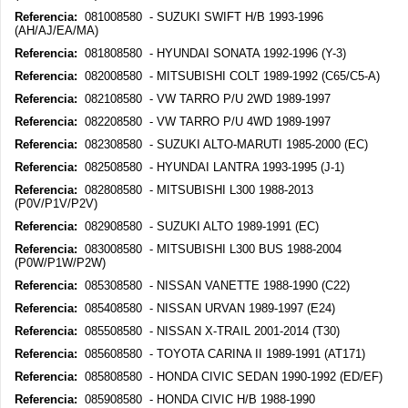
Referencia:
081008580 - SUZUKI SWIFT H/B 1993-1996
(AH/AJ/EA/MA)
Referencia:
081808580 - HYUNDAI SONATA 1992-1996 (Y-3)
Referencia:
082008580 - MITSUBISHI COLT 1989-1992 (C65/C5-A)
Referencia:
082108580 - VW TARRO P/U 2WD 1989-1997
Referencia:
082208580 - VW TARRO P/U 4WD 1989-1997
Referencia:
082308580 - SUZUKI ALTO-MARUTI 1985-2000 (EC)
Referencia:
082508580 - HYUNDAI LANTRA 1993-1995 (J-1)
Referencia:
082808580 - MITSUBISHI L300 1988-2013
(P0V/P1V/P2V)
Referencia:
082908580 - SUZUKI ALTO 1989-1991 (EC)
Referencia:
083008580 - MITSUBISHI L300 BUS 1988-2004
(P0W/P1W/P2W)
Referencia:
085308580 - NISSAN VANETTE 1988-1990 (C22)
Referencia:
085408580 - NISSAN URVAN 1989-1997 (E24)
Referencia:
085508580 - NISSAN X-TRAIL 2001-2014 (T30)
Referencia:
085608580 - TOYOTA CARINA II 1989-1991 (AT171)
Referencia:
085808580 - HONDA CIVIC SEDAN 1990-1992 (ED/EF)
Referencia:
085908580 - HONDA CIVIC H/B 1988-1990