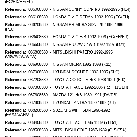
(EC/ED/EE/EF)
Referencia:
086008580 - NISSAN SUNNY SDN-H/B 1992-1995 (N14)
Referencia:
086108580 - HONDA CIVIC SEDAN 1992-1996 (EG/EH)
Referencia:
086208580 - NISSAN PRIMERA SDN-L/B 1990-1996
(P10)
Referencia:
086408580 - HONDA CIVIC H/B 1992-1996 (EG/EH/EJ)
Referencia:
086608580 - NISSAN P/U 2WD-4WD 1992-1997 (D21)
Referencia:
086808580 - MITSUBISHI PAJERO 1992-1995
(V3W/V2W/W4W)
Referencia:
086908580 - NISSAN MICRA 1992-1998 (K11)
Referencia:
087008580 - HYUNDAI SCOUPE 1992-1995 (SLC)
Referencia:
087208580 - TOYOTA COROLLA H/B 1988-1991 (E 9)
Referencia:
087308580 - TOYOTA HI-ACE 1992-2006 (RZH 113/LH)
Referencia:
087608580 - MAZDA 121 H/B 1989-1991 (DA/DB)
Referencia:
087808580 - HYUNDAI LANTRA 1990-1992 (J-1)
Referencia:
088208580 - SUZUKI SWIFT SDN 1990-1992
(EA/MA/AH/AJ)
Referencia:
088408580 - TOYOTA HI-ACE 1985-1989 (YH 51)
Referencia:
088508580 - MITSUBISHI COLT 1987-1989 (C15/C5A)