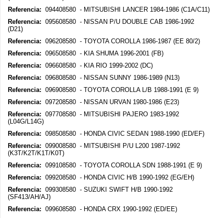
Referencia:
094408580 - MITSUBISHI LANCER 1984-1986 (C1A/C11)
Referencia:
095608580 - NISSAN P/U DOUBLE CAB 1986-1992
(D21)
Referencia:
096208580 - TOYOTA COROLLA 1986-1987 (EE 80/2)
Referencia:
096508580 - KIA SHUMA 1996-2001 (FB)
Referencia:
096608580 - KIA RIO 1999-2002 (DC)
Referencia:
096808580 - NISSAN SUNNY 1986-1989 (N13)
Referencia:
096908580 - TOYOTA COROLLA L/B 1988-1991 (E 9)
Referencia:
097208580 - NISSAN URVAN 1980-1986 (E23)
Referencia:
097708580 - MITSUBISHI PAJERO 1983-1992
(L04G/L14G)
Referencia:
098508580 - HONDA CIVIC SEDAN 1988-1990 (ED/EF)
Referencia:
099008580 - MITSUBISHI P/U L200 1987-1992
(K3T/K2T/K1T/K0T)
Referencia:
099108580 - TOYOTA COROLLA SDN 1988-1991 (E 9)
Referencia:
099208580 - HONDA CIVIC H/B 1990-1992 (EG/EH)
Referencia:
099308580 - SUZUKI SWIFT H/B 1990-1992
(SF413/AH/AJ)
Referencia:
099608580 - HONDA CRX 1990-1992 (ED/EE)