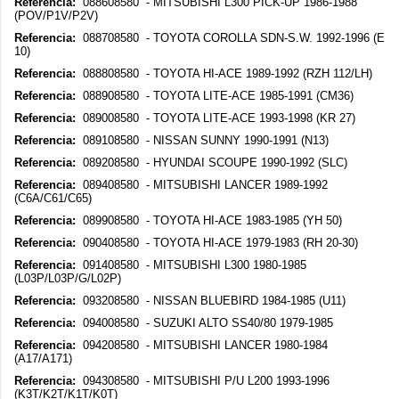
Referencia:
088608580 - MITSUBISHI L300 PICK-UP 1986-1988
(POV/P1V/P2V)
Referencia:
088708580 - TOYOTA COROLLA SDN-S.W. 1992-1996 (E
10)
Referencia:
088808580 - TOYOTA HI-ACE 1989-1992 (RZH 112/LH)
Referencia:
088908580 - TOYOTA LITE-ACE 1985-1991 (CM36)
Referencia:
089008580 - TOYOTA LITE-ACE 1993-1998 (KR 27)
Referencia:
089108580 - NISSAN SUNNY 1990-1991 (N13)
Referencia:
089208580 - HYUNDAI SCOUPE 1990-1992 (SLC)
Referencia:
089408580 - MITSUBISHI LANCER 1989-1992
(C6A/C61/C65)
Referencia:
089908580 - TOYOTA HI-ACE 1983-1985 (YH 50)
Referencia:
090408580 - TOYOTA HI-ACE 1979-1983 (RH 20-30)
Referencia:
091408580 - MITSUBISHI L300 1980-1985
(L03P/L03P/G/L02P)
Referencia:
093208580 - NISSAN BLUEBIRD 1984-1985 (U11)
Referencia:
094008580 - SUZUKI ALTO SS40/80 1979-1985
Referencia:
094208580 - MITSUBISHI LANCER 1980-1984
(A17/A171)
Referencia:
094308580 - MITSUBISHI P/U L200 1993-1996
(K3T/K2T/K1T/K0T)