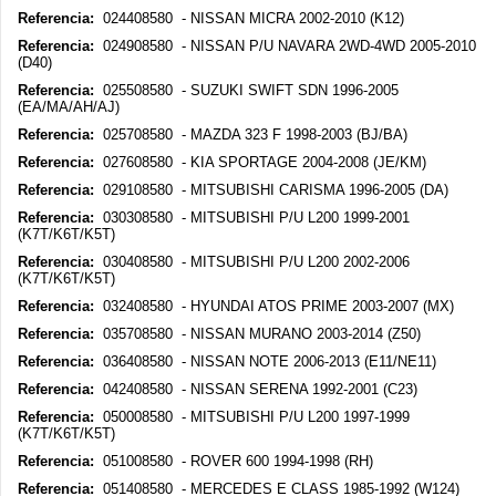
Referencia:
024408580 - NISSAN MICRA 2002-2010 (K12)
Referencia:
024908580 - NISSAN P/U NAVARA 2WD-4WD 2005-2010
(D40)
Referencia:
025508580 - SUZUKI SWIFT SDN 1996-2005
(EA/MA/AH/AJ)
Referencia:
025708580 - MAZDA 323 F 1998-2003 (BJ/BA)
Referencia:
027608580 - KIA SPORTAGE 2004-2008 (JE/KM)
Referencia:
029108580 - MITSUBISHI CARISMA 1996-2005 (DA)
Referencia:
030308580 - MITSUBISHI P/U L200 1999-2001
(K7T/K6T/K5T)
Referencia:
030408580 - MITSUBISHI P/U L200 2002-2006
(K7T/K6T/K5T)
Referencia:
032408580 - HYUNDAI ATOS PRIME 2003-2007 (MX)
Referencia:
035708580 - NISSAN MURANO 2003-2014 (Z50)
Referencia:
036408580 - NISSAN NOTE 2006-2013 (E11/NE11)
Referencia:
042408580 - NISSAN SERENA 1992-2001 (C23)
Referencia:
050008580 - MITSUBISHI P/U L200 1997-1999
(K7T/K6T/K5T)
Referencia:
051008580 - ROVER 600 1994-1998 (RH)
Referencia:
051408580 - MERCEDES E CLASS 1985-1992 (W124)