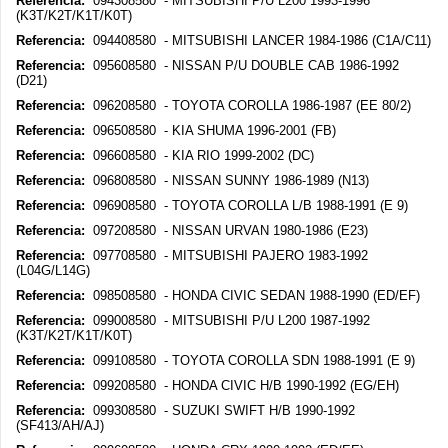
Referencia:
094308580 - MITSUBISHI P/U L200 1993-1996
(K3T/K2T/K1T/K0T)
Referencia:
094408580 - MITSUBISHI LANCER 1984-1986 (C1A/C11)
Referencia:
095608580 - NISSAN P/U DOUBLE CAB 1986-1992
(D21)
Referencia:
096208580 - TOYOTA COROLLA 1986-1987 (EE 80/2)
Referencia:
096508580 - KIA SHUMA 1996-2001 (FB)
Referencia:
096608580 - KIA RIO 1999-2002 (DC)
Referencia:
096808580 - NISSAN SUNNY 1986-1989 (N13)
Referencia:
096908580 - TOYOTA COROLLA L/B 1988-1991 (E 9)
Referencia:
097208580 - NISSAN URVAN 1980-1986 (E23)
Referencia:
097708580 - MITSUBISHI PAJERO 1983-1992
(L04G/L14G)
Referencia:
098508580 - HONDA CIVIC SEDAN 1988-1990 (ED/EF)
Referencia:
099008580 - MITSUBISHI P/U L200 1987-1992
(K3T/K2T/K1T/K0T)
Referencia:
099108580 - TOYOTA COROLLA SDN 1988-1991 (E 9)
Referencia:
099208580 - HONDA CIVIC H/B 1990-1992 (EG/EH)
Referencia:
099308580 - SUZUKI SWIFT H/B 1990-1992
(SF413/AH/AJ)