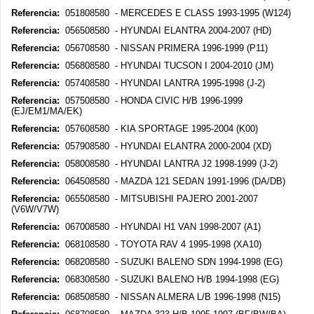
Referencia:
051808580 - MERCEDES E CLASS 1993-1995 (W124)
Referencia:
056508580 - HYUNDAI ELANTRA 2004-2007 (HD)
Referencia:
056708580 - NISSAN PRIMERA 1996-1999 (P11)
Referencia:
056808580 - HYUNDAI TUCSON I 2004-2010 (JM)
Referencia:
057408580 - HYUNDAI LANTRA 1995-1998 (J-2)
Referencia:
057508580 - HONDA CIVIC H/B 1996-1999
(EJ/EM1/MA/EK)
Referencia:
057608580 - KIA SPORTAGE 1995-2004 (K00)
Referencia:
057908580 - HYUNDAI ELANTRA 2000-2004 (XD)
Referencia:
058008580 - HYUNDAI LANTRA J2 1998-1999 (J-2)
Referencia:
064508580 - MAZDA 121 SEDAN 1991-1996 (DA/DB)
Referencia:
065508580 - MITSUBISHI PAJERO 2001-2007
(V6W/V7W)
Referencia:
067008580 - HYUNDAI H1 VAN 1998-2007 (A1)
Referencia:
068108580 - TOYOTA RAV 4 1995-1998 (XA10)
Referencia:
068208580 - SUZUKI BALENO SDN 1994-1998 (EG)
Referencia:
068308580 - SUZUKI BALENO H/B 1994-1998 (EG)
Referencia:
068508580 - NISSAN ALMERA L/B 1996-1998 (N15)