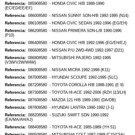
Referencia:
085908580 - HONDA CIVIC H/B 1988-1990
(EC/ED/EE/EF)
Referencia:
086008580 - NISSAN SUNNY SDN-H/B 1992-1995 (N14)
Referencia:
086108580 - HONDA CIVIC SEDAN 1992-1996 (EG/EH)
Referencia:
086208580 - NISSAN PRIMERA SDN-L/B 1990-1996
(P10)
Referencia:
086408580 - HONDA CIVIC H/B 1992-1996 (EG/EH/EJ)
Referencia:
086608580 - NISSAN P/U 2WD-4WD 1992-1997 (D21)
Referencia:
086808580 - MITSUBISHI PAJERO 1992-1995
(V3W/V2W/W4W)
Referencia:
086908580 - NISSAN MICRA 1992-1998 (K11)
Referencia:
087008580 - HYUNDAI SCOUPE 1992-1995 (SLC)
Referencia:
087208580 - TOYOTA COROLLA H/B 1988-1991 (E 9)
Referencia:
087308580 - TOYOTA HI-ACE 1992-2006 (RZH 113/LH)
Referencia:
087608580 - MAZDA 121 H/B 1989-1991 (DA/DB)
Referencia:
087808580 - HYUNDAI LANTRA 1990-1992 (J-1)
Referencia:
088208580 - SUZUKI SWIFT SDN 1990-1992
(EA/MA/AH/AJ)
Referencia:
088408580 - TOYOTA HI-ACE 1985-1989 (YH 51)
Referencia:
088508580 - MITSUBISHI COLT 1987-1989 (C15/C5A)