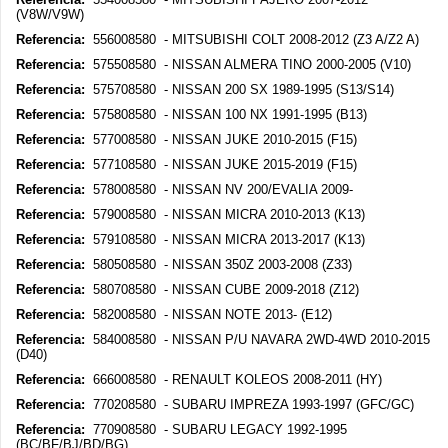
(V8W/V9W)
Referencia:
556008580 - MITSUBISHI COLT 2008-2012 (Z3 A/Z2 A)
Referencia:
575508580 - NISSAN ALMERA TINO 2000-2005 (V10)
Referencia:
575708580 - NISSAN 200 SX 1989-1995 (S13/S14)
Referencia:
575808580 - NISSAN 100 NX 1991-1995 (B13)
Referencia:
577008580 - NISSAN JUKE 2010-2015 (F15)
Referencia:
577108580 - NISSAN JUKE 2015-2019 (F15)
Referencia:
578008580 - NISSAN NV 200/EVALIA 2009-
Referencia:
579008580 - NISSAN MICRA 2010-2013 (K13)
Referencia:
579108580 - NISSAN MICRA 2013-2017 (K13)
Referencia:
580508580 - NISSAN 350Z 2003-2008 (Z33)
Referencia:
580708580 - NISSAN CUBE 2009-2018 (Z12)
Referencia:
582008580 - NISSAN NOTE 2013- (E12)
Referencia:
584008580 - NISSAN P/U NAVARA 2WD-4WD 2010-2015
(D40)
Referencia:
666008580 - RENAULT KOLEOS 2008-2011 (HY)
Referencia:
770208580 - SUBARU IMPREZA 1993-1997 (GFC/GC)
Referencia:
770908580 - SUBARU LEGACY 1992-1995
(BC/BF/BJ/BD/BG)