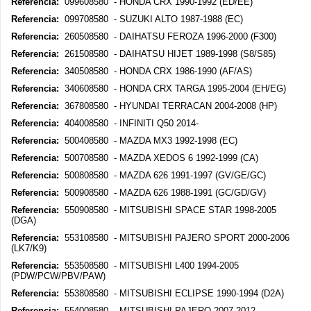
Referencia:
099608580 - HONDA CRX 1990-1992 (ED/EE)
Referencia:
099708580 - SUZUKI ALTO 1987-1988 (EC)
Referencia:
260508580 - DAIHATSU FEROZA 1996-2000 (F300)
Referencia:
261508580 - DAIHATSU HIJET 1989-1998 (S8/S85)
Referencia:
340508580 - HONDA CRX 1986-1990 (AF/AS)
Referencia:
340608580 - HONDA CRX TARGA 1995-2004 (EH/EG)
Referencia:
367808580 - HYUNDAI TERRACAN 2004-2008 (HP)
Referencia:
404008580 - INFINITI Q50 2014-
Referencia:
500408580 - MAZDA MX3 1992-1998 (EC)
Referencia:
500708580 - MAZDA XEDOS 6 1992-1999 (CA)
Referencia:
500808580 - MAZDA 626 1991-1997 (GV/GE/GC)
Referencia:
500908580 - MAZDA 626 1988-1991 (GC/GD/GV)
Referencia:
550908580 - MITSUBISHI SPACE STAR 1998-2005
(DGA)
Referencia:
553108580 - MITSUBISHI PAJERO SPORT 2000-2006
(LK7/K9)
Referencia:
553508580 - MITSUBISHI L400 1994-2005
(PDW/PCW/PBV/PAW)
Referencia:
553808580 - MITSUBISHI ECLIPSE 1990-1994 (D2A)
Referencia:
554008580 - MITSUBISHI PAJERO 2007-2012