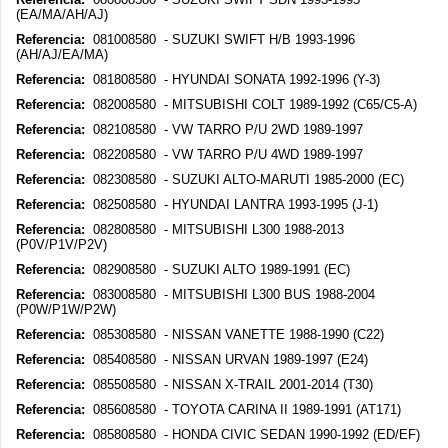
(EA/MA/AH/AJ)
Referencia:
081008580 - SUZUKI SWIFT H/B 1993-1996
(AH/AJ/EA/MA)
Referencia:
081808580 - HYUNDAI SONATA 1992-1996 (Y-3)
Referencia:
082008580 - MITSUBISHI COLT 1989-1992 (C65/C5-A)
Referencia:
082108580 - VW TARRO P/U 2WD 1989-1997
Referencia:
082208580 - VW TARRO P/U 4WD 1989-1997
Referencia:
082308580 - SUZUKI ALTO-MARUTI 1985-2000 (EC)
Referencia:
082508580 - HYUNDAI LANTRA 1993-1995 (J-1)
Referencia:
082808580 - MITSUBISHI L300 1988-2013
(P0V/P1V/P2V)
Referencia:
082908580 - SUZUKI ALTO 1989-1991 (EC)
Referencia:
083008580 - MITSUBISHI L300 BUS 1988-2004
(P0W/P1W/P2W)
Referencia:
085308580 - NISSAN VANETTE 1988-1990 (C22)
Referencia:
085408580 - NISSAN URVAN 1989-1997 (E24)
Referencia:
085508580 - NISSAN X-TRAIL 2001-2014 (T30)
Referencia:
085608580 - TOYOTA CARINA II 1989-1991 (AT171)
Referencia:
085808580 - HONDA CIVIC SEDAN 1990-1992 (ED/EF)