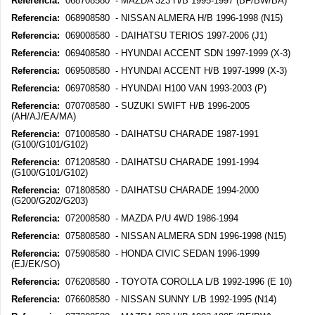
Referencia:
068708580 - MAZDA 323 H/B 1995-1997 (BF/BW/BA)
Referencia:
068908580 - NISSAN ALMERA H/B 1996-1998 (N15)
Referencia:
069008580 - DAIHATSU TERIOS 1997-2006 (J1)
Referencia:
069408580 - HYUNDAI ACCENT SDN 1997-1999 (X-3)
Referencia:
069508580 - HYUNDAI ACCENT H/B 1997-1999 (X-3)
Referencia:
069708580 - HYUNDAI H100 VAN 1993-2003 (P)
Referencia:
070708580 - SUZUKI SWIFT H/B 1996-2005
(AH/AJ/EA/MA)
Referencia:
071008580 - DAIHATSU CHARADE 1987-1991
(G100/G101/G102)
Referencia:
071208580 - DAIHATSU CHARADE 1991-1994
(G100/G101/G102)
Referencia:
071808580 - DAIHATSU CHARADE 1994-2000
(G200/G202/G203)
Referencia:
072008580 - MAZDA P/U 4WD 1986-1994
Referencia:
075808580 - NISSAN ALMERA SDN 1996-1998 (N15)
Referencia:
075908580 - HONDA CIVIC SEDAN 1996-1999
(EJ/EK/SO)
Referencia:
076208580 - TOYOTA COROLLA L/B 1992-1996 (E 10)
Referencia:
076608580 - NISSAN SUNNY L/B 1992-1995 (N14)