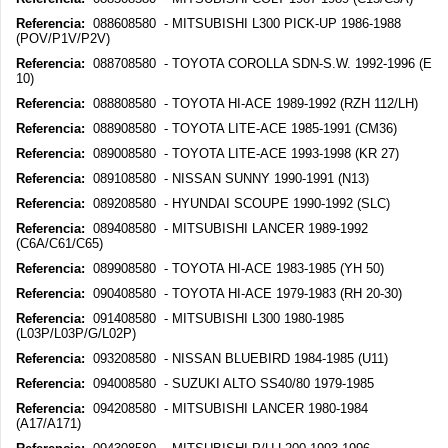
Referencia:
088608580 - MITSUBISHI L300 PICK-UP 1986-1988
(POV/P1V/P2V)
Referencia:
088708580 - TOYOTA COROLLA SDN-S.W. 1992-1996 (E
10)
Referencia:
088808580 - TOYOTA HI-ACE 1989-1992 (RZH 112/LH)
Referencia:
088908580 - TOYOTA LITE-ACE 1985-1991 (CM36)
Referencia:
089008580 - TOYOTA LITE-ACE 1993-1998 (KR 27)
Referencia:
089108580 - NISSAN SUNNY 1990-1991 (N13)
Referencia:
089208580 - HYUNDAI SCOUPE 1990-1992 (SLC)
Referencia:
089408580 - MITSUBISHI LANCER 1989-1992
(C6A/C61/C65)
Referencia:
089908580 - TOYOTA HI-ACE 1983-1985 (YH 50)
Referencia:
090408580 - TOYOTA HI-ACE 1979-1983 (RH 20-30)
Referencia:
091408580 - MITSUBISHI L300 1980-1985
(L03P/L03P/G/L02P)
Referencia:
093208580 - NISSAN BLUEBIRD 1984-1985 (U11)
Referencia:
094008580 - SUZUKI ALTO SS40/80 1979-1985
Referencia:
094208580 - MITSUBISHI LANCER 1980-1984
(A17/A171)