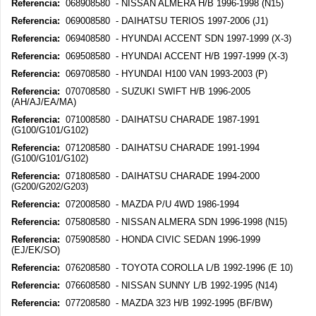
Referencia:
068908580 - NISSAN ALMERA H/B 1996-1998 (N15)
Referencia:
069008580 - DAIHATSU TERIOS 1997-2006 (J1)
Referencia:
069408580 - HYUNDAI ACCENT SDN 1997-1999 (X-3)
Referencia:
069508580 - HYUNDAI ACCENT H/B 1997-1999 (X-3)
Referencia:
069708580 - HYUNDAI H100 VAN 1993-2003 (P)
Referencia:
070708580 - SUZUKI SWIFT H/B 1996-2005
(AH/AJ/EA/MA)
Referencia:
071008580 - DAIHATSU CHARADE 1987-1991
(G100/G101/G102)
Referencia:
071208580 - DAIHATSU CHARADE 1991-1994
(G100/G101/G102)
Referencia:
071808580 - DAIHATSU CHARADE 1994-2000
(G200/G202/G203)
Referencia:
072008580 - MAZDA P/U 4WD 1986-1994
Referencia:
075808580 - NISSAN ALMERA SDN 1996-1998 (N15)
Referencia:
075908580 - HONDA CIVIC SEDAN 1996-1999
(EJ/EK/SO)
Referencia:
076208580 - TOYOTA COROLLA L/B 1992-1996 (E 10)
Referencia:
076608580 - NISSAN SUNNY L/B 1992-1995 (N14)
Referencia:
077208580 - MAZDA 323 H/B 1992-1995 (BF/BW)