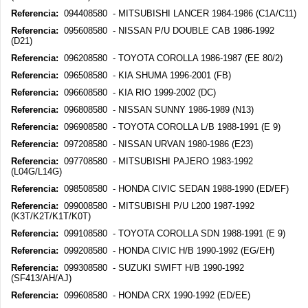
Referencia:
094408580 - MITSUBISHI LANCER 1984-1986 (C1A/C11)
Referencia:
095608580 - NISSAN P/U DOUBLE CAB 1986-1992
(D21)
Referencia:
096208580 - TOYOTA COROLLA 1986-1987 (EE 80/2)
Referencia:
096508580 - KIA SHUMA 1996-2001 (FB)
Referencia:
096608580 - KIA RIO 1999-2002 (DC)
Referencia:
096808580 - NISSAN SUNNY 1986-1989 (N13)
Referencia:
096908580 - TOYOTA COROLLA L/B 1988-1991 (E 9)
Referencia:
097208580 - NISSAN URVAN 1980-1986 (E23)
Referencia:
097708580 - MITSUBISHI PAJERO 1983-1992
(L04G/L14G)
Referencia:
098508580 - HONDA CIVIC SEDAN 1988-1990 (ED/EF)
Referencia:
099008580 - MITSUBISHI P/U L200 1987-1992
(K3T/K2T/K1T/K0T)
Referencia:
099108580 - TOYOTA COROLLA SDN 1988-1991 (E 9)
Referencia:
099208580 - HONDA CIVIC H/B 1990-1992 (EG/EH)
Referencia:
099308580 - SUZUKI SWIFT H/B 1990-1992
(SF413/AH/AJ)
Referencia:
099608580 - HONDA CRX 1990-1992 (ED/EE)