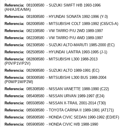
Referencia:
081008580 - SUZUKI SWIFT H/B 1993-1996
(AH/AJ/EA/MA)
Referencia:
081808580 - HYUNDAI SONATA 1992-1996 (Y-3)
Referencia:
082008580 - MITSUBISHI COLT 1989-1992 (C65/C5-A)
Referencia:
082108580 - VW TARRO P/U 2WD 1989-1997
Referencia:
082208580 - VW TARRO P/U 4WD 1989-1997
Referencia:
082308580 - SUZUKI ALTO-MARUTI 1985-2000 (EC)
Referencia:
082508580 - HYUNDAI LANTRA 1993-1995 (J-1)
Referencia:
082808580 - MITSUBISHI L300 1988-2013
(P0V/P1V/P2V)
Referencia:
082908580 - SUZUKI ALTO 1989-1991 (EC)
Referencia:
083008580 - MITSUBISHI L300 BUS 1988-2004
(P0W/P1W/P2W)
Referencia:
085308580 - NISSAN VANETTE 1988-1990 (C22)
Referencia:
085408580 - NISSAN URVAN 1989-1997 (E24)
Referencia:
085508580 - NISSAN X-TRAIL 2001-2014 (T30)
Referencia:
085608580 - TOYOTA CARINA II 1989-1991 (AT171)
Referencia:
085808580 - HONDA CIVIC SEDAN 1990-1992 (ED/EF)
Referencia:
085908580 - HONDA CIVIC H/B 1988-1990