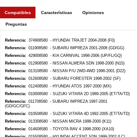
Compatibles
Características
Opiniones
Preguntas
Referencia:
374908580 - HYUNDAI TRAJET 2004-2008 (F0)
Referencia:
011908580 - SUBARU IMPREZA 2001-2008 (GD/GG)
Referencia:
429008580 - KIA CARNIVAL 1998-2006 (UP/FL/GQ)
Referencia:
012908580 - NISSAN ALMERA SDN 1998-2000 (N15)
Referencia:
013108580 - NISSAN P/U 2WD-4WD 1998-2001 (D22)
Referencia:
012608580 - SUBARU FORESTER 1998-2002 (SF)
Referencia:
012408580 - HYUNDAI ATOS 1997-2000 (MX)
Referencia:
010008580 - SUZUKI VITARA 2D 1989-2005 (ET/TA/TD)
Referencia:
011708580 - SUBARU IMPREZA 1997-2001
(GD/GC/GFC)
Referencia:
010508580 - SUZUKI VITARA 4D 1992-2005 (ET/TA/TD)
Referencia:
013308580 - NISSAN MICRA 1998-2000 (K11)
Referencia:
014608580 - TOYOTA RAV 4 1998-2000 (XA10)
Referencia:
015508580 - HYUNDAI ACCENT SDN 1999-2002 (LC)