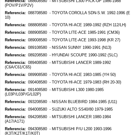
Referencia:
088608580 - MITSUBISHI L300 PICK-UP 1986-1988
(POV/P1V/P2V)
Referencia:
088708580 - TOYOTA COROLLA SDN-S.W. 1992-1996 (E
10)
Referencia:
088808580 - TOYOTA HI-ACE 1989-1992 (RZH 112/LH)
Referencia:
088908580 - TOYOTA LITE-ACE 1985-1991 (CM36)
Referencia:
089008580 - TOYOTA LITE-ACE 1993-1998 (KR 27)
Referencia:
089108580 - NISSAN SUNNY 1990-1991 (N13)
Referencia:
089208580 - HYUNDAI SCOUPE 1990-1992 (SLC)
Referencia:
089408580 - MITSUBISHI LANCER 1989-1992
(C6A/C61/C65)
Referencia:
089908580 - TOYOTA HI-ACE 1983-1985 (YH 50)
Referencia:
090408580 - TOYOTA HI-ACE 1979-1983 (RH 20-30)
Referencia:
091408580 - MITSUBISHI L300 1980-1985
(L03P/L03P/G/L02P)
Referencia:
093208580 - NISSAN BLUEBIRD 1984-1985 (U11)
Referencia:
094008580 - SUZUKI ALTO SS40/80 1979-1985
Referencia:
094208580 - MITSUBISHI LANCER 1980-1984
(A17/A171)
Referencia:
094308580 - MITSUBISHI P/U L200 1993-1996
(K3T/K2T/K1T/K0T)