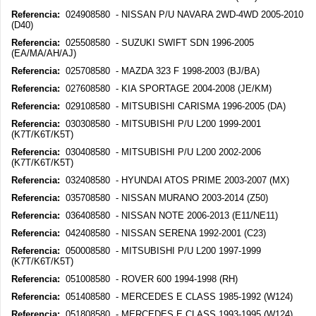
Referencia:
024908580 - NISSAN P/U NAVARA 2WD-4WD 2005-2010
(D40)
Referencia:
025508580 - SUZUKI SWIFT SDN 1996-2005
(EA/MA/AH/AJ)
Referencia:
025708580 - MAZDA 323 F 1998-2003 (BJ/BA)
Referencia:
027608580 - KIA SPORTAGE 2004-2008 (JE/KM)
Referencia:
029108580 - MITSUBISHI CARISMA 1996-2005 (DA)
Referencia:
030308580 - MITSUBISHI P/U L200 1999-2001
(K7T/K6T/K5T)
Referencia:
030408580 - MITSUBISHI P/U L200 2002-2006
(K7T/K6T/K5T)
Referencia:
032408580 - HYUNDAI ATOS PRIME 2003-2007 (MX)
Referencia:
035708580 - NISSAN MURANO 2003-2014 (Z50)
Referencia:
036408580 - NISSAN NOTE 2006-2013 (E11/NE11)
Referencia:
042408580 - NISSAN SERENA 1992-2001 (C23)
Referencia:
050008580 - MITSUBISHI P/U L200 1997-1999
(K7T/K6T/K5T)
Referencia:
051008580 - ROVER 600 1994-1998 (RH)
Referencia:
051408580 - MERCEDES E CLASS 1985-1992 (W124)
Referencia:
051808580 - MERCEDES E CLASS 1993-1995 (W124)