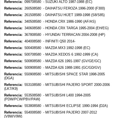
Referencia:
099708580 - SUZUKI ALTO 1987-1988 (EC)
Referencia:
260508580 - DAIHATSU FEROZA 1996-2000 (F300)
Referencia:
261508580 - DAIHATSU HIJET 1989-1998 (S8/S85)
Referencia:
340508580 - HONDA CRX 1986-1990 (AF/AS)
Referencia:
340608580 - HONDA CRX TARGA 1995-2004 (EH/EG)
Referencia:
367808580 - HYUNDAI TERRACAN 2004-2008 (HP)
Referencia:
404008580 - INFINITI Q50 2014-
Referencia:
500408580 - MAZDA MX3 1992-1998 (EC)
Referencia:
500708580 - MAZDA XEDOS 6 1992-1999 (CA)
Referencia:
500808580 - MAZDA 626 1991-1997 (GV/GE/GC)
Referencia:
500908580 - MAZDA 626 1988-1991 (GC/GD/GV)
Referencia:
550908580 - MITSUBISHI SPACE STAR 1998-2005
(DGA)
Referencia:
553108580 - MITSUBISHI PAJERO SPORT 2000-2006
(LK7/K9)
Referencia:
553508580 - MITSUBISHI L400 1994-2005
(PDW/PCW/PBV/PAW)
Referencia:
553808580 - MITSUBISHI ECLIPSE 1990-1994 (D2A)
Referencia:
554008580 - MITSUBISHI PAJERO 2007-2012
(V8W/V9W)