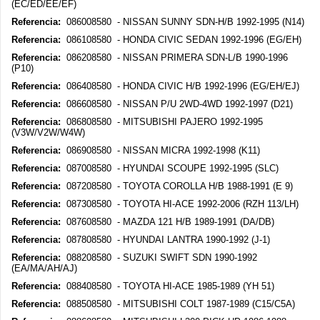
(EC/ED/EE/EF)
Referencia:
086008580 - NISSAN SUNNY SDN-H/B 1992-1995 (N14)
Referencia:
086108580 - HONDA CIVIC SEDAN 1992-1996 (EG/EH)
Referencia:
086208580 - NISSAN PRIMERA SDN-L/B 1990-1996
(P10)
Referencia:
086408580 - HONDA CIVIC H/B 1992-1996 (EG/EH/EJ)
Referencia:
086608580 - NISSAN P/U 2WD-4WD 1992-1997 (D21)
Referencia:
086808580 - MITSUBISHI PAJERO 1992-1995
(V3W/V2W/W4W)
Referencia:
086908580 - NISSAN MICRA 1992-1998 (K11)
Referencia:
087008580 - HYUNDAI SCOUPE 1992-1995 (SLC)
Referencia:
087208580 - TOYOTA COROLLA H/B 1988-1991 (E 9)
Referencia:
087308580 - TOYOTA HI-ACE 1992-2006 (RZH 113/LH)
Referencia:
087608580 - MAZDA 121 H/B 1989-1991 (DA/DB)
Referencia:
087808580 - HYUNDAI LANTRA 1990-1992 (J-1)
Referencia:
088208580 - SUZUKI SWIFT SDN 1990-1992
(EA/MA/AH/AJ)
Referencia:
088408580 - TOYOTA HI-ACE 1985-1989 (YH 51)
Referencia:
088508580 - MITSUBISHI COLT 1987-1989 (C15/C5A)