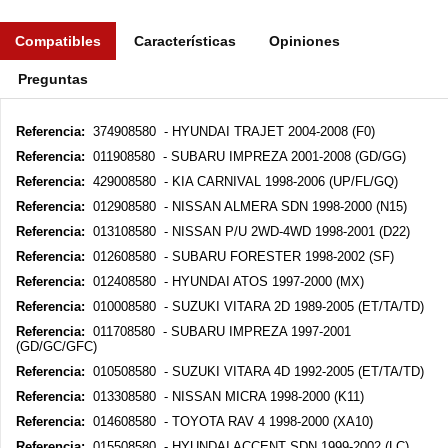
Compatibles
Características
Opiniones
Preguntas
Referencia:
374908580 - HYUNDAI TRAJET 2004-2008 (F0)
Referencia:
011908580 - SUBARU IMPREZA 2001-2008 (GD/GG)
Referencia:
429008580 - KIA CARNIVAL 1998-2006 (UP/FL/GQ)
Referencia:
012908580 - NISSAN ALMERA SDN 1998-2000 (N15)
Referencia:
013108580 - NISSAN P/U 2WD-4WD 1998-2001 (D22)
Referencia:
012608580 - SUBARU FORESTER 1998-2002 (SF)
Referencia:
012408580 - HYUNDAI ATOS 1997-2000 (MX)
Referencia:
010008580 - SUZUKI VITARA 2D 1989-2005 (ET/TA/TD)
Referencia:
011708580 - SUBARU IMPREZA 1997-2001
(GD/GC/GFC)
Referencia:
010508580 - SUZUKI VITARA 4D 1992-2005 (ET/TA/TD)
Referencia:
013308580 - NISSAN MICRA 1998-2000 (K11)
Referencia:
014608580 - TOYOTA RAV 4 1998-2000 (XA10)
Referencia:
015508580 - HYUNDAI ACCENT SDN 1999-2002 (LC)