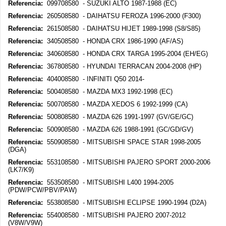
Referencia:
099708580 - SUZUKI ALTO 1987-1988 (EC)
Referencia:
260508580 - DAIHATSU FEROZA 1996-2000 (F300)
Referencia:
261508580 - DAIHATSU HIJET 1989-1998 (S8/S85)
Referencia:
340508580 - HONDA CRX 1986-1990 (AF/AS)
Referencia:
340608580 - HONDA CRX TARGA 1995-2004 (EH/EG)
Referencia:
367808580 - HYUNDAI TERRACAN 2004-2008 (HP)
Referencia:
404008580 - INFINITI Q50 2014-
Referencia:
500408580 - MAZDA MX3 1992-1998 (EC)
Referencia:
500708580 - MAZDA XEDOS 6 1992-1999 (CA)
Referencia:
500808580 - MAZDA 626 1991-1997 (GV/GE/GC)
Referencia:
500908580 - MAZDA 626 1988-1991 (GC/GD/GV)
Referencia:
550908580 - MITSUBISHI SPACE STAR 1998-2005
(DGA)
Referencia:
553108580 - MITSUBISHI PAJERO SPORT 2000-2006
(LK7/K9)
Referencia:
553508580 - MITSUBISHI L400 1994-2005
(PDW/PCW/PBV/PAW)
Referencia:
553808580 - MITSUBISHI ECLIPSE 1990-1994 (D2A)
Referencia:
554008580 - MITSUBISHI PAJERO 2007-2012
(V8W/V9W)