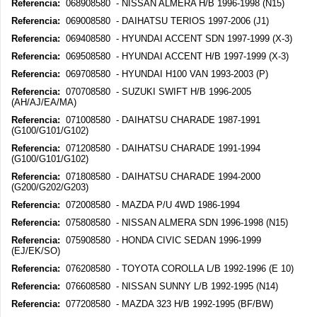
Referencia:
068908580 - NISSAN ALMERA H/B 1996-1998 (N15)
Referencia:
069008580 - DAIHATSU TERIOS 1997-2006 (J1)
Referencia:
069408580 - HYUNDAI ACCENT SDN 1997-1999 (X-3)
Referencia:
069508580 - HYUNDAI ACCENT H/B 1997-1999 (X-3)
Referencia:
069708580 - HYUNDAI H100 VAN 1993-2003 (P)
Referencia:
070708580 - SUZUKI SWIFT H/B 1996-2005
(AH/AJ/EA/MA)
Referencia:
071008580 - DAIHATSU CHARADE 1987-1991
(G100/G101/G102)
Referencia:
071208580 - DAIHATSU CHARADE 1991-1994
(G100/G101/G102)
Referencia:
071808580 - DAIHATSU CHARADE 1994-2000
(G200/G202/G203)
Referencia:
072008580 - MAZDA P/U 4WD 1986-1994
Referencia:
075808580 - NISSAN ALMERA SDN 1996-1998 (N15)
Referencia:
075908580 - HONDA CIVIC SEDAN 1996-1999
(EJ/EK/SO)
Referencia:
076208580 - TOYOTA COROLLA L/B 1992-1996 (E 10)
Referencia:
076608580 - NISSAN SUNNY L/B 1992-1995 (N14)
Referencia:
077208580 - MAZDA 323 H/B 1992-1995 (BF/BW)