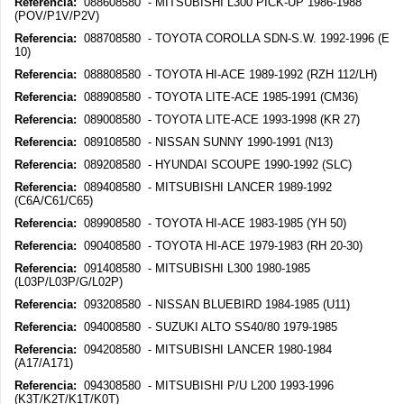
Referencia:
088608580 - MITSUBISHI L300 PICK-UP 1986-1988
(POV/P1V/P2V)
Referencia:
088708580 - TOYOTA COROLLA SDN-S.W. 1992-1996 (E
10)
Referencia:
088808580 - TOYOTA HI-ACE 1989-1992 (RZH 112/LH)
Referencia:
088908580 - TOYOTA LITE-ACE 1985-1991 (CM36)
Referencia:
089008580 - TOYOTA LITE-ACE 1993-1998 (KR 27)
Referencia:
089108580 - NISSAN SUNNY 1990-1991 (N13)
Referencia:
089208580 - HYUNDAI SCOUPE 1990-1992 (SLC)
Referencia:
089408580 - MITSUBISHI LANCER 1989-1992
(C6A/C61/C65)
Referencia:
089908580 - TOYOTA HI-ACE 1983-1985 (YH 50)
Referencia:
090408580 - TOYOTA HI-ACE 1979-1983 (RH 20-30)
Referencia:
091408580 - MITSUBISHI L300 1980-1985
(L03P/L03P/G/L02P)
Referencia:
093208580 - NISSAN BLUEBIRD 1984-1985 (U11)
Referencia:
094008580 - SUZUKI ALTO SS40/80 1979-1985
Referencia:
094208580 - MITSUBISHI LANCER 1980-1984
(A17/A171)
Referencia:
094308580 - MITSUBISHI P/U L200 1993-1996
(K3T/K2T/K1T/K0T)