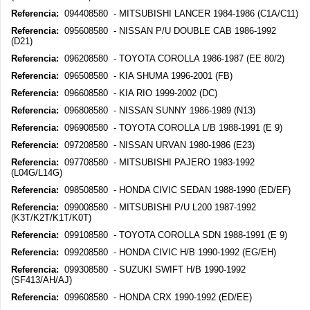
Referencia:
094408580 - MITSUBISHI LANCER 1984-1986 (C1A/C11)
Referencia:
095608580 - NISSAN P/U DOUBLE CAB 1986-1992
(D21)
Referencia:
096208580 - TOYOTA COROLLA 1986-1987 (EE 80/2)
Referencia:
096508580 - KIA SHUMA 1996-2001 (FB)
Referencia:
096608580 - KIA RIO 1999-2002 (DC)
Referencia:
096808580 - NISSAN SUNNY 1986-1989 (N13)
Referencia:
096908580 - TOYOTA COROLLA L/B 1988-1991 (E 9)
Referencia:
097208580 - NISSAN URVAN 1980-1986 (E23)
Referencia:
097708580 - MITSUBISHI PAJERO 1983-1992
(L04G/L14G)
Referencia:
098508580 - HONDA CIVIC SEDAN 1988-1990 (ED/EF)
Referencia:
099008580 - MITSUBISHI P/U L200 1987-1992
(K3T/K2T/K1T/K0T)
Referencia:
099108580 - TOYOTA COROLLA SDN 1988-1991 (E 9)
Referencia:
099208580 - HONDA CIVIC H/B 1990-1992 (EG/EH)
Referencia:
099308580 - SUZUKI SWIFT H/B 1990-1992
(SF413/AH/AJ)
Referencia:
099608580 - HONDA CRX 1990-1992 (ED/EE)