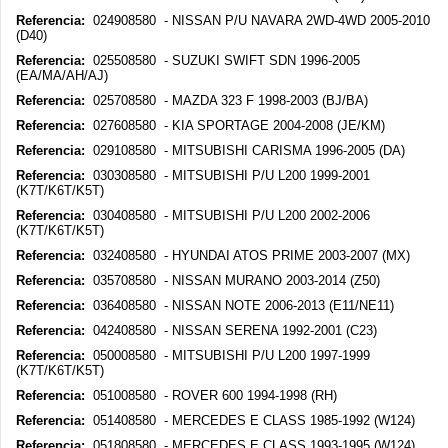
Referencia:
024908580 - NISSAN P/U NAVARA 2WD-4WD 2005-2010
(D40)
Referencia:
025508580 - SUZUKI SWIFT SDN 1996-2005
(EA/MA/AH/AJ)
Referencia:
025708580 - MAZDA 323 F 1998-2003 (BJ/BA)
Referencia:
027608580 - KIA SPORTAGE 2004-2008 (JE/KM)
Referencia:
029108580 - MITSUBISHI CARISMA 1996-2005 (DA)
Referencia:
030308580 - MITSUBISHI P/U L200 1999-2001
(K7T/K6T/K5T)
Referencia:
030408580 - MITSUBISHI P/U L200 2002-2006
(K7T/K6T/K5T)
Referencia:
032408580 - HYUNDAI ATOS PRIME 2003-2007 (MX)
Referencia:
035708580 - NISSAN MURANO 2003-2014 (Z50)
Referencia:
036408580 - NISSAN NOTE 2006-2013 (E11/NE11)
Referencia:
042408580 - NISSAN SERENA 1992-2001 (C23)
Referencia:
050008580 - MITSUBISHI P/U L200 1997-1999
(K7T/K6T/K5T)
Referencia:
051008580 - ROVER 600 1994-1998 (RH)
Referencia:
051408580 - MERCEDES E CLASS 1985-1992 (W124)
Referencia:
051808580 - MERCEDES E CLASS 1993-1995 (W124)