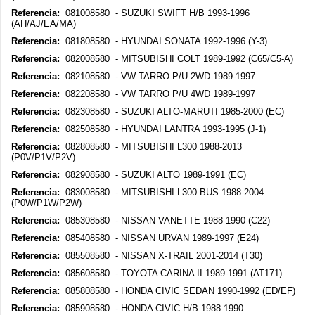
Referencia:
081008580 - SUZUKI SWIFT H/B 1993-1996
(AH/AJ/EA/MA)
Referencia:
081808580 - HYUNDAI SONATA 1992-1996 (Y-3)
Referencia:
082008580 - MITSUBISHI COLT 1989-1992 (C65/C5-A)
Referencia:
082108580 - VW TARRO P/U 2WD 1989-1997
Referencia:
082208580 - VW TARRO P/U 4WD 1989-1997
Referencia:
082308580 - SUZUKI ALTO-MARUTI 1985-2000 (EC)
Referencia:
082508580 - HYUNDAI LANTRA 1993-1995 (J-1)
Referencia:
082808580 - MITSUBISHI L300 1988-2013
(P0V/P1V/P2V)
Referencia:
082908580 - SUZUKI ALTO 1989-1991 (EC)
Referencia:
083008580 - MITSUBISHI L300 BUS 1988-2004
(P0W/P1W/P2W)
Referencia:
085308580 - NISSAN VANETTE 1988-1990 (C22)
Referencia:
085408580 - NISSAN URVAN 1989-1997 (E24)
Referencia:
085508580 - NISSAN X-TRAIL 2001-2014 (T30)
Referencia:
085608580 - TOYOTA CARINA II 1989-1991 (AT171)
Referencia:
085808580 - HONDA CIVIC SEDAN 1990-1992 (ED/EF)
Referencia:
085908580 - HONDA CIVIC H/B 1988-1990