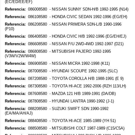
(EC/ED/EE/EF)
Referencia:
086008580 - NISSAN SUNNY SDN-H/B 1992-1995 (N14)
Referencia:
086108580 - HONDA CIVIC SEDAN 1992-1996 (EG/EH)
Referencia:
086208580 - NISSAN PRIMERA SDN-L/B 1990-1996
(P10)
Referencia:
086408580 - HONDA CIVIC H/B 1992-1996 (EG/EH/EJ)
Referencia:
086608580 - NISSAN P/U 2WD-4WD 1992-1997 (D21)
Referencia:
086808580 - MITSUBISHI PAJERO 1992-1995
(V3W/V2W/W4W)
Referencia:
086908580 - NISSAN MICRA 1992-1998 (K11)
Referencia:
087008580 - HYUNDAI SCOUPE 1992-1995 (SLC)
Referencia:
087208580 - TOYOTA COROLLA H/B 1988-1991 (E 9)
Referencia:
087308580 - TOYOTA HI-ACE 1992-2006 (RZH 113/LH)
Referencia:
087608580 - MAZDA 121 H/B 1989-1991 (DA/DB)
Referencia:
087808580 - HYUNDAI LANTRA 1990-1992 (J-1)
Referencia:
088208580 - SUZUKI SWIFT SDN 1990-1992
(EA/MA/AH/AJ)
Referencia:
088408580 - TOYOTA HI-ACE 1985-1989 (YH 51)
Referencia:
088508580 - MITSUBISHI COLT 1987-1989 (C15/C5A)