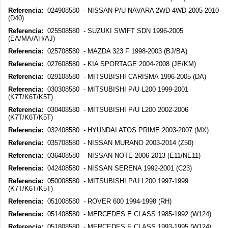
Referencia:
024908580 - NISSAN P/U NAVARA 2WD-4WD 2005-2010
(D40)
Referencia:
025508580 - SUZUKI SWIFT SDN 1996-2005
(EA/MA/AH/AJ)
Referencia:
025708580 - MAZDA 323 F 1998-2003 (BJ/BA)
Referencia:
027608580 - KIA SPORTAGE 2004-2008 (JE/KM)
Referencia:
029108580 - MITSUBISHI CARISMA 1996-2005 (DA)
Referencia:
030308580 - MITSUBISHI P/U L200 1999-2001
(K7T/K6T/K5T)
Referencia:
030408580 - MITSUBISHI P/U L200 2002-2006
(K7T/K6T/K5T)
Referencia:
032408580 - HYUNDAI ATOS PRIME 2003-2007 (MX)
Referencia:
035708580 - NISSAN MURANO 2003-2014 (Z50)
Referencia:
036408580 - NISSAN NOTE 2006-2013 (E11/NE11)
Referencia:
042408580 - NISSAN SERENA 1992-2001 (C23)
Referencia:
050008580 - MITSUBISHI P/U L200 1997-1999
(K7T/K6T/K5T)
Referencia:
051008580 - ROVER 600 1994-1998 (RH)
Referencia:
051408580 - MERCEDES E CLASS 1985-1992 (W124)
Referencia:
051808580 - MERCEDES E CLASS 1993-1995 (W124)