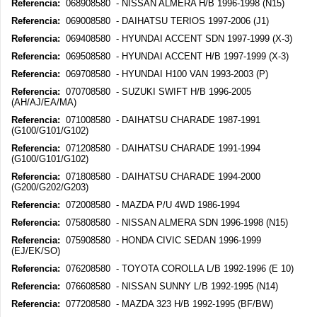
Referencia:
068908580 - NISSAN ALMERA H/B 1996-1998 (N15)
Referencia:
069008580 - DAIHATSU TERIOS 1997-2006 (J1)
Referencia:
069408580 - HYUNDAI ACCENT SDN 1997-1999 (X-3)
Referencia:
069508580 - HYUNDAI ACCENT H/B 1997-1999 (X-3)
Referencia:
069708580 - HYUNDAI H100 VAN 1993-2003 (P)
Referencia:
070708580 - SUZUKI SWIFT H/B 1996-2005
(AH/AJ/EA/MA)
Referencia:
071008580 - DAIHATSU CHARADE 1987-1991
(G100/G101/G102)
Referencia:
071208580 - DAIHATSU CHARADE 1991-1994
(G100/G101/G102)
Referencia:
071808580 - DAIHATSU CHARADE 1994-2000
(G200/G202/G203)
Referencia:
072008580 - MAZDA P/U 4WD 1986-1994
Referencia:
075808580 - NISSAN ALMERA SDN 1996-1998 (N15)
Referencia:
075908580 - HONDA CIVIC SEDAN 1996-1999
(EJ/EK/SO)
Referencia:
076208580 - TOYOTA COROLLA L/B 1992-1996 (E 10)
Referencia:
076608580 - NISSAN SUNNY L/B 1992-1995 (N14)
Referencia:
077208580 - MAZDA 323 H/B 1992-1995 (BF/BW)