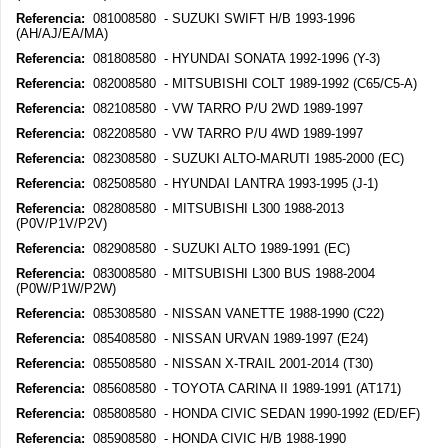
Referencia:
081008580 - SUZUKI SWIFT H/B 1993-1996
(AH/AJ/EA/MA)
Referencia:
081808580 - HYUNDAI SONATA 1992-1996 (Y-3)
Referencia:
082008580 - MITSUBISHI COLT 1989-1992 (C65/C5-A)
Referencia:
082108580 - VW TARRO P/U 2WD 1989-1997
Referencia:
082208580 - VW TARRO P/U 4WD 1989-1997
Referencia:
082308580 - SUZUKI ALTO-MARUTI 1985-2000 (EC)
Referencia:
082508580 - HYUNDAI LANTRA 1993-1995 (J-1)
Referencia:
082808580 - MITSUBISHI L300 1988-2013
(P0V/P1V/P2V)
Referencia:
082908580 - SUZUKI ALTO 1989-1991 (EC)
Referencia:
083008580 - MITSUBISHI L300 BUS 1988-2004
(P0W/P1W/P2W)
Referencia:
085308580 - NISSAN VANETTE 1988-1990 (C22)
Referencia:
085408580 - NISSAN URVAN 1989-1997 (E24)
Referencia:
085508580 - NISSAN X-TRAIL 2001-2014 (T30)
Referencia:
085608580 - TOYOTA CARINA II 1989-1991 (AT171)
Referencia:
085808580 - HONDA CIVIC SEDAN 1990-1992 (ED/EF)
Referencia:
085908580 - HONDA CIVIC H/B 1988-1990