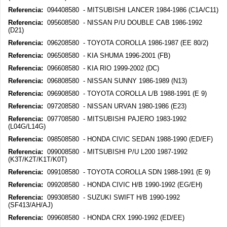
Referencia:
094408580 - MITSUBISHI LANCER 1984-1986 (C1A/C11)
Referencia:
095608580 - NISSAN P/U DOUBLE CAB 1986-1992
(D21)
Referencia:
096208580 - TOYOTA COROLLA 1986-1987 (EE 80/2)
Referencia:
096508580 - KIA SHUMA 1996-2001 (FB)
Referencia:
096608580 - KIA RIO 1999-2002 (DC)
Referencia:
096808580 - NISSAN SUNNY 1986-1989 (N13)
Referencia:
096908580 - TOYOTA COROLLA L/B 1988-1991 (E 9)
Referencia:
097208580 - NISSAN URVAN 1980-1986 (E23)
Referencia:
097708580 - MITSUBISHI PAJERO 1983-1992
(L04G/L14G)
Referencia:
098508580 - HONDA CIVIC SEDAN 1988-1990 (ED/EF)
Referencia:
099008580 - MITSUBISHI P/U L200 1987-1992
(K3T/K2T/K1T/K0T)
Referencia:
099108580 - TOYOTA COROLLA SDN 1988-1991 (E 9)
Referencia:
099208580 - HONDA CIVIC H/B 1990-1992 (EG/EH)
Referencia:
099308580 - SUZUKI SWIFT H/B 1990-1992
(SF413/AH/AJ)
Referencia:
099608580 - HONDA CRX 1990-1992 (ED/EE)