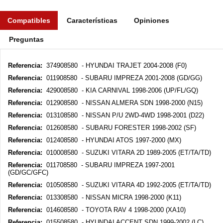
Compatibles
Características
Opiniones
Preguntas
Referencia:
374908580 - HYUNDAI TRAJET 2004-2008 (F0)
Referencia:
011908580 - SUBARU IMPREZA 2001-2008 (GD/GG)
Referencia:
429008580 - KIA CARNIVAL 1998-2006 (UP/FL/GQ)
Referencia:
012908580 - NISSAN ALMERA SDN 1998-2000 (N15)
Referencia:
013108580 - NISSAN P/U 2WD-4WD 1998-2001 (D22)
Referencia:
012608580 - SUBARU FORESTER 1998-2002 (SF)
Referencia:
012408580 - HYUNDAI ATOS 1997-2000 (MX)
Referencia:
010008580 - SUZUKI VITARA 2D 1989-2005 (ET/TA/TD)
Referencia:
011708580 - SUBARU IMPREZA 1997-2001
(GD/GC/GFC)
Referencia:
010508580 - SUZUKI VITARA 4D 1992-2005 (ET/TA/TD)
Referencia:
013308580 - NISSAN MICRA 1998-2000 (K11)
Referencia:
014608580 - TOYOTA RAV 4 1998-2000 (XA10)
Referencia:
015508580 - HYUNDAI ACCENT SDN 1999-2002 (LC)