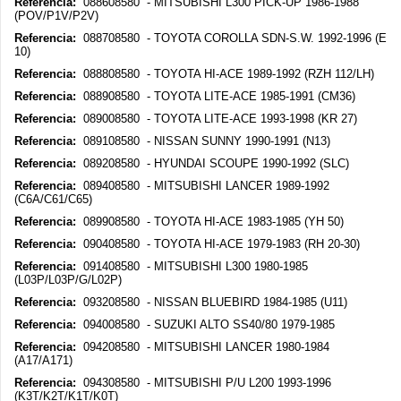
Referencia:
088608580 - MITSUBISHI L300 PICK-UP 1986-1988
(POV/P1V/P2V)
Referencia:
088708580 - TOYOTA COROLLA SDN-S.W. 1992-1996 (E
10)
Referencia:
088808580 - TOYOTA HI-ACE 1989-1992 (RZH 112/LH)
Referencia:
088908580 - TOYOTA LITE-ACE 1985-1991 (CM36)
Referencia:
089008580 - TOYOTA LITE-ACE 1993-1998 (KR 27)
Referencia:
089108580 - NISSAN SUNNY 1990-1991 (N13)
Referencia:
089208580 - HYUNDAI SCOUPE 1990-1992 (SLC)
Referencia:
089408580 - MITSUBISHI LANCER 1989-1992
(C6A/C61/C65)
Referencia:
089908580 - TOYOTA HI-ACE 1983-1985 (YH 50)
Referencia:
090408580 - TOYOTA HI-ACE 1979-1983 (RH 20-30)
Referencia:
091408580 - MITSUBISHI L300 1980-1985
(L03P/L03P/G/L02P)
Referencia:
093208580 - NISSAN BLUEBIRD 1984-1985 (U11)
Referencia:
094008580 - SUZUKI ALTO SS40/80 1979-1985
Referencia:
094208580 - MITSUBISHI LANCER 1980-1984
(A17/A171)
Referencia:
094308580 - MITSUBISHI P/U L200 1993-1996
(K3T/K2T/K1T/K0T)