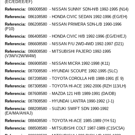
(EC/ED/EE/EF)
Referencia:
086008580 - NISSAN SUNNY SDN-H/B 1992-1995 (N14)
Referencia:
086108580 - HONDA CIVIC SEDAN 1992-1996 (EG/EH)
Referencia:
086208580 - NISSAN PRIMERA SDN-L/B 1990-1996
(P10)
Referencia:
086408580 - HONDA CIVIC H/B 1992-1996 (EG/EH/EJ)
Referencia:
086608580 - NISSAN P/U 2WD-4WD 1992-1997 (D21)
Referencia:
086808580 - MITSUBISHI PAJERO 1992-1995
(V3W/V2W/W4W)
Referencia:
086908580 - NISSAN MICRA 1992-1998 (K11)
Referencia:
087008580 - HYUNDAI SCOUPE 1992-1995 (SLC)
Referencia:
087208580 - TOYOTA COROLLA H/B 1988-1991 (E 9)
Referencia:
087308580 - TOYOTA HI-ACE 1992-2006 (RZH 113/LH)
Referencia:
087608580 - MAZDA 121 H/B 1989-1991 (DA/DB)
Referencia:
087808580 - HYUNDAI LANTRA 1990-1992 (J-1)
Referencia:
088208580 - SUZUKI SWIFT SDN 1990-1992
(EA/MA/AH/AJ)
Referencia:
088408580 - TOYOTA HI-ACE 1985-1989 (YH 51)
Referencia:
088508580 - MITSUBISHI COLT 1987-1989 (C15/C5A)