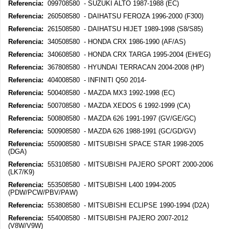
Referencia:
099708580 - SUZUKI ALTO 1987-1988 (EC)
Referencia:
260508580 - DAIHATSU FEROZA 1996-2000 (F300)
Referencia:
261508580 - DAIHATSU HIJET 1989-1998 (S8/S85)
Referencia:
340508580 - HONDA CRX 1986-1990 (AF/AS)
Referencia:
340608580 - HONDA CRX TARGA 1995-2004 (EH/EG)
Referencia:
367808580 - HYUNDAI TERRACAN 2004-2008 (HP)
Referencia:
404008580 - INFINITI Q50 2014-
Referencia:
500408580 - MAZDA MX3 1992-1998 (EC)
Referencia:
500708580 - MAZDA XEDOS 6 1992-1999 (CA)
Referencia:
500808580 - MAZDA 626 1991-1997 (GV/GE/GC)
Referencia:
500908580 - MAZDA 626 1988-1991 (GC/GD/GV)
Referencia:
550908580 - MITSUBISHI SPACE STAR 1998-2005
(DGA)
Referencia:
553108580 - MITSUBISHI PAJERO SPORT 2000-2006
(LK7/K9)
Referencia:
553508580 - MITSUBISHI L400 1994-2005
(PDW/PCW/PBV/PAW)
Referencia:
553808580 - MITSUBISHI ECLIPSE 1990-1994 (D2A)
Referencia:
554008580 - MITSUBISHI PAJERO 2007-2012
(V8W/V9W)