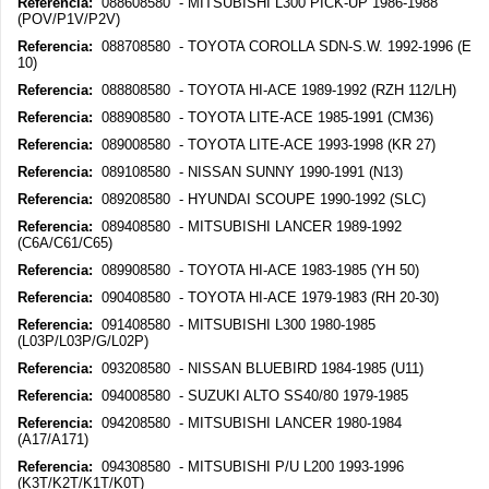
Referencia:
088608580 - MITSUBISHI L300 PICK-UP 1986-1988
(POV/P1V/P2V)
Referencia:
088708580 - TOYOTA COROLLA SDN-S.W. 1992-1996 (E
10)
Referencia:
088808580 - TOYOTA HI-ACE 1989-1992 (RZH 112/LH)
Referencia:
088908580 - TOYOTA LITE-ACE 1985-1991 (CM36)
Referencia:
089008580 - TOYOTA LITE-ACE 1993-1998 (KR 27)
Referencia:
089108580 - NISSAN SUNNY 1990-1991 (N13)
Referencia:
089208580 - HYUNDAI SCOUPE 1990-1992 (SLC)
Referencia:
089408580 - MITSUBISHI LANCER 1989-1992
(C6A/C61/C65)
Referencia:
089908580 - TOYOTA HI-ACE 1983-1985 (YH 50)
Referencia:
090408580 - TOYOTA HI-ACE 1979-1983 (RH 20-30)
Referencia:
091408580 - MITSUBISHI L300 1980-1985
(L03P/L03P/G/L02P)
Referencia:
093208580 - NISSAN BLUEBIRD 1984-1985 (U11)
Referencia:
094008580 - SUZUKI ALTO SS40/80 1979-1985
Referencia:
094208580 - MITSUBISHI LANCER 1980-1984
(A17/A171)
Referencia:
094308580 - MITSUBISHI P/U L200 1993-1996
(K3T/K2T/K1T/K0T)