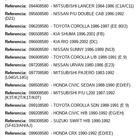
Referencia:
094408580 - MITSUBISHI LANCER 1984-1986 (C1A/C11)
Referencia:
095608580 - NISSAN P/U DOUBLE CAB 1986-1992
(D21)
Referencia:
096208580 - TOYOTA COROLLA 1986-1987 (EE 80/2)
Referencia:
096508580 - KIA SHUMA 1996-2001 (FB)
Referencia:
096608580 - KIA RIO 1999-2002 (DC)
Referencia:
096808580 - NISSAN SUNNY 1986-1989 (N13)
Referencia:
096908580 - TOYOTA COROLLA L/B 1988-1991 (E 9)
Referencia:
097208580 - NISSAN URVAN 1980-1986 (E23)
Referencia:
097708580 - MITSUBISHI PAJERO 1983-1992
(L04G/L14G)
Referencia:
098508580 - HONDA CIVIC SEDAN 1988-1990 (ED/EF)
Referencia:
099008580 - MITSUBISHI P/U L200 1987-1992
(K3T/K2T/K1T/K0T)
Referencia:
099108580 - TOYOTA COROLLA SDN 1988-1991 (E 9)
Referencia:
099208580 - HONDA CIVIC H/B 1990-1992 (EG/EH)
Referencia:
099308580 - SUZUKI SWIFT H/B 1990-1992
(SF413/AH/AJ)
Referencia:
099608580 - HONDA CRX 1990-1992 (ED/EE)