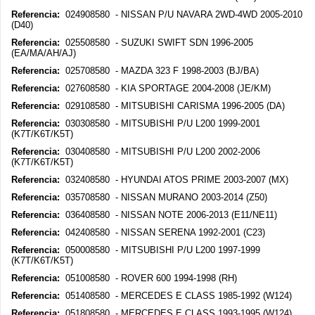
Referencia:
024908580 - NISSAN P/U NAVARA 2WD-4WD 2005-2010
(D40)
Referencia:
025508580 - SUZUKI SWIFT SDN 1996-2005
(EA/MA/AH/AJ)
Referencia:
025708580 - MAZDA 323 F 1998-2003 (BJ/BA)
Referencia:
027608580 - KIA SPORTAGE 2004-2008 (JE/KM)
Referencia:
029108580 - MITSUBISHI CARISMA 1996-2005 (DA)
Referencia:
030308580 - MITSUBISHI P/U L200 1999-2001
(K7T/K6T/K5T)
Referencia:
030408580 - MITSUBISHI P/U L200 2002-2006
(K7T/K6T/K5T)
Referencia:
032408580 - HYUNDAI ATOS PRIME 2003-2007 (MX)
Referencia:
035708580 - NISSAN MURANO 2003-2014 (Z50)
Referencia:
036408580 - NISSAN NOTE 2006-2013 (E11/NE11)
Referencia:
042408580 - NISSAN SERENA 1992-2001 (C23)
Referencia:
050008580 - MITSUBISHI P/U L200 1997-1999
(K7T/K6T/K5T)
Referencia:
051008580 - ROVER 600 1994-1998 (RH)
Referencia:
051408580 - MERCEDES E CLASS 1985-1992 (W124)
Referencia:
051808580 - MERCEDES E CLASS 1993-1995 (W124)