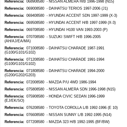
Referencia:
068908580 - NISSAN ALMERA H/B 1996-1998 (N15)
Referencia:
069008580 - DAIHATSU TERIOS 1997-2006 (J1)
Referencia:
069408580 - HYUNDAI ACCENT SDN 1997-1999 (X-3)
Referencia:
069508580 - HYUNDAI ACCENT H/B 1997-1999 (X-3)
Referencia:
069708580 - HYUNDAI H100 VAN 1993-2003 (P)
Referencia:
070708580 - SUZUKI SWIFT H/B 1996-2005
(AH/AJ/EA/MA)
Referencia:
071008580 - DAIHATSU CHARADE 1987-1991
(G100/G101/G102)
Referencia:
071208580 - DAIHATSU CHARADE 1991-1994
(G100/G101/G102)
Referencia:
071808580 - DAIHATSU CHARADE 1994-2000
(G200/G202/G203)
Referencia:
072008580 - MAZDA P/U 4WD 1986-1994
Referencia:
075808580 - NISSAN ALMERA SDN 1996-1998 (N15)
Referencia:
075908580 - HONDA CIVIC SEDAN 1996-1999
(EJ/EK/SO)
Referencia:
076208580 - TOYOTA COROLLA L/B 1992-1996 (E 10)
Referencia:
076608580 - NISSAN SUNNY L/B 1992-1995 (N14)
Referencia:
077208580 - MAZDA 323 H/B 1992-1995 (BF/BW)