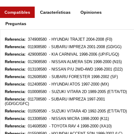
Compatibles
Características
Opiniones
Preguntas
Referencia:
374908580 - HYUNDAI TRAJET 2004-2008 (F0)
Referencia:
011908580 - SUBARU IMPREZA 2001-2008 (GD/GG)
Referencia:
429008580 - KIA CARNIVAL 1998-2006 (UP/FL/GQ)
Referencia:
012908580 - NISSAN ALMERA SDN 1998-2000 (N15)
Referencia:
013108580 - NISSAN P/U 2WD-4WD 1998-2001 (D22)
Referencia:
012608580 - SUBARU FORESTER 1998-2002 (SF)
Referencia:
012408580 - HYUNDAI ATOS 1997-2000 (MX)
Referencia:
010008580 - SUZUKI VITARA 2D 1989-2005 (ET/TA/TD)
Referencia:
011708580 - SUBARU IMPREZA 1997-2001
(GD/GC/GFC)
Referencia:
010508580 - SUZUKI VITARA 4D 1992-2005 (ET/TA/TD)
Referencia:
013308580 - NISSAN MICRA 1998-2000 (K11)
Referencia:
014608580 - TOYOTA RAV 4 1998-2000 (XA10)
Referencia:
015508580 - HYUNDAI ACCENT SDN 1999-2002 (LC)