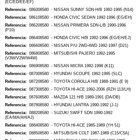
(EC/ED/EE/EF)
Referencia:
086008580 - NISSAN SUNNY SDN-H/B 1992-1995 (N14)
Referencia:
086108580 - HONDA CIVIC SEDAN 1992-1996 (EG/EH)
Referencia:
086208580 - NISSAN PRIMERA SDN-L/B 1990-1996
(P10)
Referencia:
086408580 - HONDA CIVIC H/B 1992-1996 (EG/EH/EJ)
Referencia:
086608580 - NISSAN P/U 2WD-4WD 1992-1997 (D21)
Referencia:
086808580 - MITSUBISHI PAJERO 1992-1995
(V3W/V2W/W4W)
Referencia:
086908580 - NISSAN MICRA 1992-1998 (K11)
Referencia:
087008580 - HYUNDAI SCOUPE 1992-1995 (SLC)
Referencia:
087208580 - TOYOTA COROLLA H/B 1988-1991 (E 9)
Referencia:
087308580 - TOYOTA HI-ACE 1992-2006 (RZH 113/LH)
Referencia:
087608580 - MAZDA 121 H/B 1989-1991 (DA/DB)
Referencia:
087808580 - HYUNDAI LANTRA 1990-1992 (J-1)
Referencia:
088208580 - SUZUKI SWIFT SDN 1990-1992
(EA/MA/AH/AJ)
Referencia:
088408580 - TOYOTA HI-ACE 1985-1989 (YH 51)
Referencia:
088508580 - MITSUBISHI COLT 1987-1989 (C15/C5A)