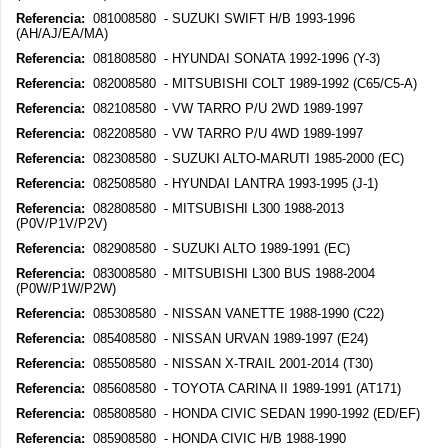
Referencia:
081008580 - SUZUKI SWIFT H/B 1993-1996
(AH/AJ/EA/MA)
Referencia:
081808580 - HYUNDAI SONATA 1992-1996 (Y-3)
Referencia:
082008580 - MITSUBISHI COLT 1989-1992 (C65/C5-A)
Referencia:
082108580 - VW TARRO P/U 2WD 1989-1997
Referencia:
082208580 - VW TARRO P/U 4WD 1989-1997
Referencia:
082308580 - SUZUKI ALTO-MARUTI 1985-2000 (EC)
Referencia:
082508580 - HYUNDAI LANTRA 1993-1995 (J-1)
Referencia:
082808580 - MITSUBISHI L300 1988-2013
(P0V/P1V/P2V)
Referencia:
082908580 - SUZUKI ALTO 1989-1991 (EC)
Referencia:
083008580 - MITSUBISHI L300 BUS 1988-2004
(P0W/P1W/P2W)
Referencia:
085308580 - NISSAN VANETTE 1988-1990 (C22)
Referencia:
085408580 - NISSAN URVAN 1989-1997 (E24)
Referencia:
085508580 - NISSAN X-TRAIL 2001-2014 (T30)
Referencia:
085608580 - TOYOTA CARINA II 1989-1991 (AT171)
Referencia:
085808580 - HONDA CIVIC SEDAN 1990-1992 (ED/EF)
Referencia:
085908580 - HONDA CIVIC H/B 1988-1990