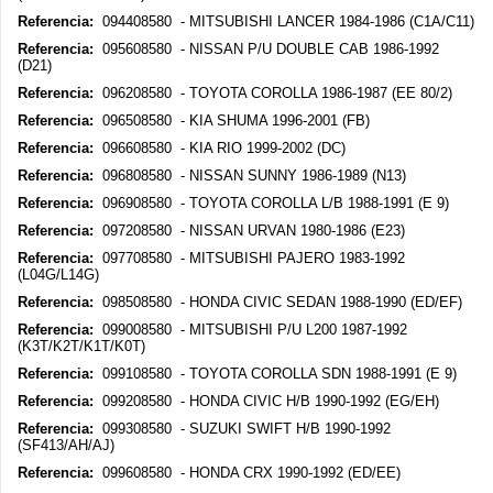
Referencia:
094408580 - MITSUBISHI LANCER 1984-1986 (C1A/C11)
Referencia:
095608580 - NISSAN P/U DOUBLE CAB 1986-1992
(D21)
Referencia:
096208580 - TOYOTA COROLLA 1986-1987 (EE 80/2)
Referencia:
096508580 - KIA SHUMA 1996-2001 (FB)
Referencia:
096608580 - KIA RIO 1999-2002 (DC)
Referencia:
096808580 - NISSAN SUNNY 1986-1989 (N13)
Referencia:
096908580 - TOYOTA COROLLA L/B 1988-1991 (E 9)
Referencia:
097208580 - NISSAN URVAN 1980-1986 (E23)
Referencia:
097708580 - MITSUBISHI PAJERO 1983-1992
(L04G/L14G)
Referencia:
098508580 - HONDA CIVIC SEDAN 1988-1990 (ED/EF)
Referencia:
099008580 - MITSUBISHI P/U L200 1987-1992
(K3T/K2T/K1T/K0T)
Referencia:
099108580 - TOYOTA COROLLA SDN 1988-1991 (E 9)
Referencia:
099208580 - HONDA CIVIC H/B 1990-1992 (EG/EH)
Referencia:
099308580 - SUZUKI SWIFT H/B 1990-1992
(SF413/AH/AJ)
Referencia:
099608580 - HONDA CRX 1990-1992 (ED/EE)