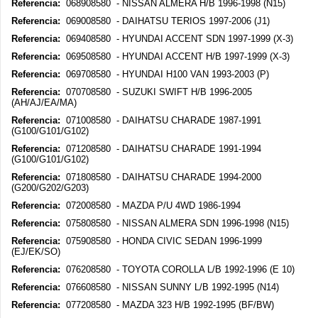
Referencia:
068908580 - NISSAN ALMERA H/B 1996-1998 (N15)
Referencia:
069008580 - DAIHATSU TERIOS 1997-2006 (J1)
Referencia:
069408580 - HYUNDAI ACCENT SDN 1997-1999 (X-3)
Referencia:
069508580 - HYUNDAI ACCENT H/B 1997-1999 (X-3)
Referencia:
069708580 - HYUNDAI H100 VAN 1993-2003 (P)
Referencia:
070708580 - SUZUKI SWIFT H/B 1996-2005
(AH/AJ/EA/MA)
Referencia:
071008580 - DAIHATSU CHARADE 1987-1991
(G100/G101/G102)
Referencia:
071208580 - DAIHATSU CHARADE 1991-1994
(G100/G101/G102)
Referencia:
071808580 - DAIHATSU CHARADE 1994-2000
(G200/G202/G203)
Referencia:
072008580 - MAZDA P/U 4WD 1986-1994
Referencia:
075808580 - NISSAN ALMERA SDN 1996-1998 (N15)
Referencia:
075908580 - HONDA CIVIC SEDAN 1996-1999
(EJ/EK/SO)
Referencia:
076208580 - TOYOTA COROLLA L/B 1992-1996 (E 10)
Referencia:
076608580 - NISSAN SUNNY L/B 1992-1995 (N14)
Referencia:
077208580 - MAZDA 323 H/B 1992-1995 (BF/BW)