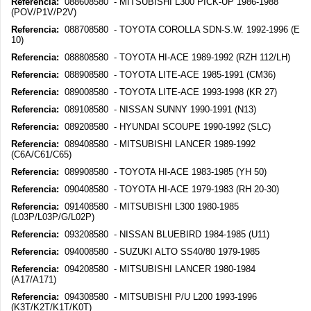
Referencia:
088608580 - MITSUBISHI L300 PICK-UP 1986-1988
(POV/P1V/P2V)
Referencia:
088708580 - TOYOTA COROLLA SDN-S.W. 1992-1996 (E
10)
Referencia:
088808580 - TOYOTA HI-ACE 1989-1992 (RZH 112/LH)
Referencia:
088908580 - TOYOTA LITE-ACE 1985-1991 (CM36)
Referencia:
089008580 - TOYOTA LITE-ACE 1993-1998 (KR 27)
Referencia:
089108580 - NISSAN SUNNY 1990-1991 (N13)
Referencia:
089208580 - HYUNDAI SCOUPE 1990-1992 (SLC)
Referencia:
089408580 - MITSUBISHI LANCER 1989-1992
(C6A/C61/C65)
Referencia:
089908580 - TOYOTA HI-ACE 1983-1985 (YH 50)
Referencia:
090408580 - TOYOTA HI-ACE 1979-1983 (RH 20-30)
Referencia:
091408580 - MITSUBISHI L300 1980-1985
(L03P/L03P/G/L02P)
Referencia:
093208580 - NISSAN BLUEBIRD 1984-1985 (U11)
Referencia:
094008580 - SUZUKI ALTO SS40/80 1979-1985
Referencia:
094208580 - MITSUBISHI LANCER 1980-1984
(A17/A171)
Referencia:
094308580 - MITSUBISHI P/U L200 1993-1996
(K3T/K2T/K1T/K0T)