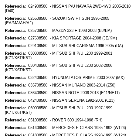
Referencia:
024908580 - NISSAN P/U NAVARA 2WD-4WD 2005-2010
(D40)
Referencia:
025508580 - SUZUKI SWIFT SDN 1996-2005
(EA/MA/AH/AJ)
Referencia:
025708580 - MAZDA 323 F 1998-2003 (BJ/BA)
Referencia:
027608580 - KIA SPORTAGE 2004-2008 (JE/KM)
Referencia:
029108580 - MITSUBISHI CARISMA 1996-2005 (DA)
Referencia:
030308580 - MITSUBISHI P/U L200 1999-2001
(K7T/K6T/K5T)
Referencia:
030408580 - MITSUBISHI P/U L200 2002-2006
(K7T/K6T/K5T)
Referencia:
032408580 - HYUNDAI ATOS PRIME 2003-2007 (MX)
Referencia:
035708580 - NISSAN MURANO 2003-2014 (Z50)
Referencia:
036408580 - NISSAN NOTE 2006-2013 (E11/NE11)
Referencia:
042408580 - NISSAN SERENA 1992-2001 (C23)
Referencia:
050008580 - MITSUBISHI P/U L200 1997-1999
(K7T/K6T/K5T)
Referencia:
051008580 - ROVER 600 1994-1998 (RH)
Referencia:
051408580 - MERCEDES E CLASS 1985-1992 (W124)
Referencia:
051808580 - MERCEDES E CLASS 1993-1995 (W124)