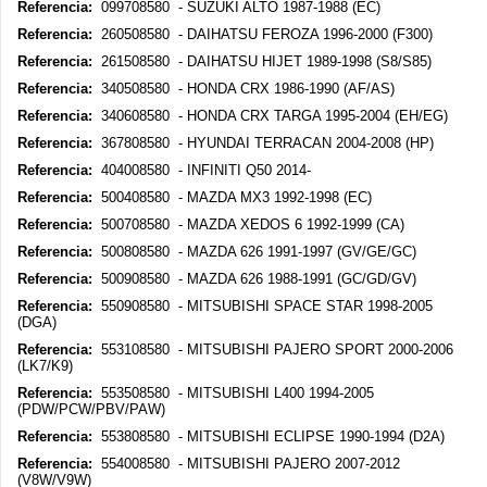
Referencia:
099708580 - SUZUKI ALTO 1987-1988 (EC)
Referencia:
260508580 - DAIHATSU FEROZA 1996-2000 (F300)
Referencia:
261508580 - DAIHATSU HIJET 1989-1998 (S8/S85)
Referencia:
340508580 - HONDA CRX 1986-1990 (AF/AS)
Referencia:
340608580 - HONDA CRX TARGA 1995-2004 (EH/EG)
Referencia:
367808580 - HYUNDAI TERRACAN 2004-2008 (HP)
Referencia:
404008580 - INFINITI Q50 2014-
Referencia:
500408580 - MAZDA MX3 1992-1998 (EC)
Referencia:
500708580 - MAZDA XEDOS 6 1992-1999 (CA)
Referencia:
500808580 - MAZDA 626 1991-1997 (GV/GE/GC)
Referencia:
500908580 - MAZDA 626 1988-1991 (GC/GD/GV)
Referencia:
550908580 - MITSUBISHI SPACE STAR 1998-2005
(DGA)
Referencia:
553108580 - MITSUBISHI PAJERO SPORT 2000-2006
(LK7/K9)
Referencia:
553508580 - MITSUBISHI L400 1994-2005
(PDW/PCW/PBV/PAW)
Referencia:
553808580 - MITSUBISHI ECLIPSE 1990-1994 (D2A)
Referencia:
554008580 - MITSUBISHI PAJERO 2007-2012
(V8W/V9W)