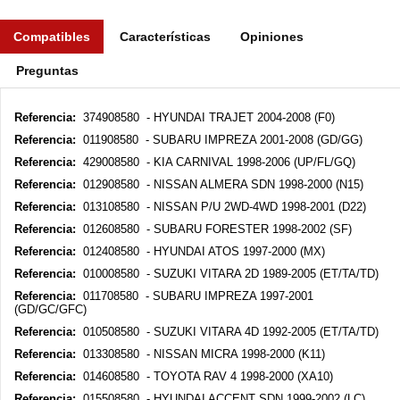
Compatibles
Características
Opiniones
Preguntas
Referencia:
374908580 - HYUNDAI TRAJET 2004-2008 (F0)
Referencia:
011908580 - SUBARU IMPREZA 2001-2008 (GD/GG)
Referencia:
429008580 - KIA CARNIVAL 1998-2006 (UP/FL/GQ)
Referencia:
012908580 - NISSAN ALMERA SDN 1998-2000 (N15)
Referencia:
013108580 - NISSAN P/U 2WD-4WD 1998-2001 (D22)
Referencia:
012608580 - SUBARU FORESTER 1998-2002 (SF)
Referencia:
012408580 - HYUNDAI ATOS 1997-2000 (MX)
Referencia:
010008580 - SUZUKI VITARA 2D 1989-2005 (ET/TA/TD)
Referencia:
011708580 - SUBARU IMPREZA 1997-2001
(GD/GC/GFC)
Referencia:
010508580 - SUZUKI VITARA 4D 1992-2005 (ET/TA/TD)
Referencia:
013308580 - NISSAN MICRA 1998-2000 (K11)
Referencia:
014608580 - TOYOTA RAV 4 1998-2000 (XA10)
Referencia:
015508580 - HYUNDAI ACCENT SDN 1999-2002 (LC)