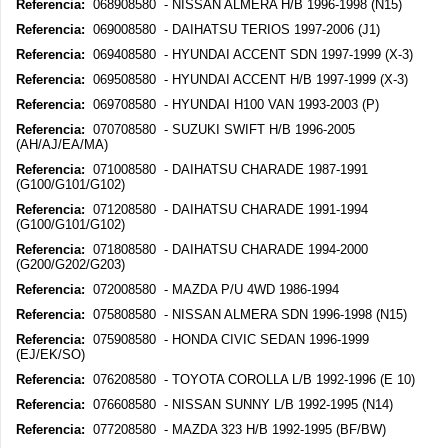
Referencia:
068908580 - NISSAN ALMERA H/B 1996-1998 (N15)
Referencia:
069008580 - DAIHATSU TERIOS 1997-2006 (J1)
Referencia:
069408580 - HYUNDAI ACCENT SDN 1997-1999 (X-3)
Referencia:
069508580 - HYUNDAI ACCENT H/B 1997-1999 (X-3)
Referencia:
069708580 - HYUNDAI H100 VAN 1993-2003 (P)
Referencia:
070708580 - SUZUKI SWIFT H/B 1996-2005
(AH/AJ/EA/MA)
Referencia:
071008580 - DAIHATSU CHARADE 1987-1991
(G100/G101/G102)
Referencia:
071208580 - DAIHATSU CHARADE 1991-1994
(G100/G101/G102)
Referencia:
071808580 - DAIHATSU CHARADE 1994-2000
(G200/G202/G203)
Referencia:
072008580 - MAZDA P/U 4WD 1986-1994
Referencia:
075808580 - NISSAN ALMERA SDN 1996-1998 (N15)
Referencia:
075908580 - HONDA CIVIC SEDAN 1996-1999
(EJ/EK/SO)
Referencia:
076208580 - TOYOTA COROLLA L/B 1992-1996 (E 10)
Referencia:
076608580 - NISSAN SUNNY L/B 1992-1995 (N14)
Referencia:
077208580 - MAZDA 323 H/B 1992-1995 (BF/BW)