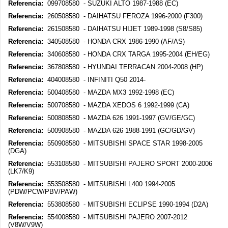
Referencia:
099708580 - SUZUKI ALTO 1987-1988 (EC)
Referencia:
260508580 - DAIHATSU FEROZA 1996-2000 (F300)
Referencia:
261508580 - DAIHATSU HIJET 1989-1998 (S8/S85)
Referencia:
340508580 - HONDA CRX 1986-1990 (AF/AS)
Referencia:
340608580 - HONDA CRX TARGA 1995-2004 (EH/EG)
Referencia:
367808580 - HYUNDAI TERRACAN 2004-2008 (HP)
Referencia:
404008580 - INFINITI Q50 2014-
Referencia:
500408580 - MAZDA MX3 1992-1998 (EC)
Referencia:
500708580 - MAZDA XEDOS 6 1992-1999 (CA)
Referencia:
500808580 - MAZDA 626 1991-1997 (GV/GE/GC)
Referencia:
500908580 - MAZDA 626 1988-1991 (GC/GD/GV)
Referencia:
550908580 - MITSUBISHI SPACE STAR 1998-2005
(DGA)
Referencia:
553108580 - MITSUBISHI PAJERO SPORT 2000-2006
(LK7/K9)
Referencia:
553508580 - MITSUBISHI L400 1994-2005
(PDW/PCW/PBV/PAW)
Referencia:
553808580 - MITSUBISHI ECLIPSE 1990-1994 (D2A)
Referencia:
554008580 - MITSUBISHI PAJERO 2007-2012
(V8W/V9W)