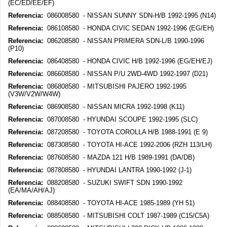
(EC/ED/EE/EF)
Referencia:
086008580 - NISSAN SUNNY SDN-H/B 1992-1995 (N14)
Referencia:
086108580 - HONDA CIVIC SEDAN 1992-1996 (EG/EH)
Referencia:
086208580 - NISSAN PRIMERA SDN-L/B 1990-1996
(P10)
Referencia:
086408580 - HONDA CIVIC H/B 1992-1996 (EG/EH/EJ)
Referencia:
086608580 - NISSAN P/U 2WD-4WD 1992-1997 (D21)
Referencia:
086808580 - MITSUBISHI PAJERO 1992-1995
(V3W/V2W/W4W)
Referencia:
086908580 - NISSAN MICRA 1992-1998 (K11)
Referencia:
087008580 - HYUNDAI SCOUPE 1992-1995 (SLC)
Referencia:
087208580 - TOYOTA COROLLA H/B 1988-1991 (E 9)
Referencia:
087308580 - TOYOTA HI-ACE 1992-2006 (RZH 113/LH)
Referencia:
087608580 - MAZDA 121 H/B 1989-1991 (DA/DB)
Referencia:
087808580 - HYUNDAI LANTRA 1990-1992 (J-1)
Referencia:
088208580 - SUZUKI SWIFT SDN 1990-1992
(EA/MA/AH/AJ)
Referencia:
088408580 - TOYOTA HI-ACE 1985-1989 (YH 51)
Referencia:
088508580 - MITSUBISHI COLT 1987-1989 (C15/C5A)