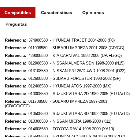
Compatibles
Características
Opiniones
Preguntas
Referencia:
374908580 - HYUNDAI TRAJET 2004-2008 (F0)
Referencia:
011908580 - SUBARU IMPREZA 2001-2008 (GD/GG)
Referencia:
429008580 - KIA CARNIVAL 1998-2006 (UP/FL/GQ)
Referencia:
012908580 - NISSAN ALMERA SDN 1998-2000 (N15)
Referencia:
013108580 - NISSAN P/U 2WD-4WD 1998-2001 (D22)
Referencia:
012608580 - SUBARU FORESTER 1998-2002 (SF)
Referencia:
012408580 - HYUNDAI ATOS 1997-2000 (MX)
Referencia:
010008580 - SUZUKI VITARA 2D 1989-2005 (ET/TA/TD)
Referencia:
011708580 - SUBARU IMPREZA 1997-2001
(GD/GC/GFC)
Referencia:
010508580 - SUZUKI VITARA 4D 1992-2005 (ET/TA/TD)
Referencia:
013308580 - NISSAN MICRA 1998-2000 (K11)
Referencia:
014608580 - TOYOTA RAV 4 1998-2000 (XA10)
Referencia:
015508580 - HYUNDAI ACCENT SDN 1999-2002 (LC)