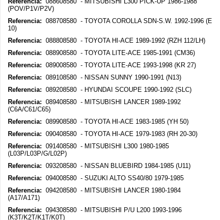
Referencia:
088608580 - MITSUBISHI L300 PICK-UP 1986-1988
(POV/P1V/P2V)
Referencia:
088708580 - TOYOTA COROLLA SDN-S.W. 1992-1996 (E
10)
Referencia:
088808580 - TOYOTA HI-ACE 1989-1992 (RZH 112/LH)
Referencia:
088908580 - TOYOTA LITE-ACE 1985-1991 (CM36)
Referencia:
089008580 - TOYOTA LITE-ACE 1993-1998 (KR 27)
Referencia:
089108580 - NISSAN SUNNY 1990-1991 (N13)
Referencia:
089208580 - HYUNDAI SCOUPE 1990-1992 (SLC)
Referencia:
089408580 - MITSUBISHI LANCER 1989-1992
(C6A/C61/C65)
Referencia:
089908580 - TOYOTA HI-ACE 1983-1985 (YH 50)
Referencia:
090408580 - TOYOTA HI-ACE 1979-1983 (RH 20-30)
Referencia:
091408580 - MITSUBISHI L300 1980-1985
(L03P/L03P/G/L02P)
Referencia:
093208580 - NISSAN BLUEBIRD 1984-1985 (U11)
Referencia:
094008580 - SUZUKI ALTO SS40/80 1979-1985
Referencia:
094208580 - MITSUBISHI LANCER 1980-1984
(A17/A171)
Referencia:
094308580 - MITSUBISHI P/U L200 1993-1996
(K3T/K2T/K1T/K0T)