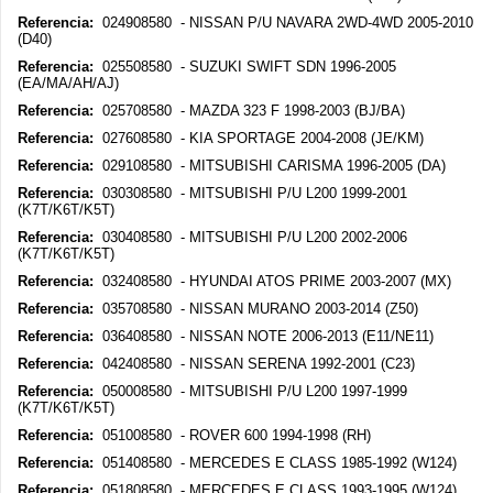
Referencia:
024908580 - NISSAN P/U NAVARA 2WD-4WD 2005-2010
(D40)
Referencia:
025508580 - SUZUKI SWIFT SDN 1996-2005
(EA/MA/AH/AJ)
Referencia:
025708580 - MAZDA 323 F 1998-2003 (BJ/BA)
Referencia:
027608580 - KIA SPORTAGE 2004-2008 (JE/KM)
Referencia:
029108580 - MITSUBISHI CARISMA 1996-2005 (DA)
Referencia:
030308580 - MITSUBISHI P/U L200 1999-2001
(K7T/K6T/K5T)
Referencia:
030408580 - MITSUBISHI P/U L200 2002-2006
(K7T/K6T/K5T)
Referencia:
032408580 - HYUNDAI ATOS PRIME 2003-2007 (MX)
Referencia:
035708580 - NISSAN MURANO 2003-2014 (Z50)
Referencia:
036408580 - NISSAN NOTE 2006-2013 (E11/NE11)
Referencia:
042408580 - NISSAN SERENA 1992-2001 (C23)
Referencia:
050008580 - MITSUBISHI P/U L200 1997-1999
(K7T/K6T/K5T)
Referencia:
051008580 - ROVER 600 1994-1998 (RH)
Referencia:
051408580 - MERCEDES E CLASS 1985-1992 (W124)
Referencia:
051808580 - MERCEDES E CLASS 1993-1995 (W124)