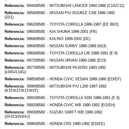
Referencia:
094408580 - MITSUBISHI LANCER 1984-1986 (C1A/C11)
Referencia:
095608580 - NISSAN P/U DOUBLE CAB 1986-1992
(D21)
Referencia:
096208580 - TOYOTA COROLLA 1986-1987 (EE 80/2)
Referencia:
096508580 - KIA SHUMA 1996-2001 (FB)
Referencia:
096608580 - KIA RIO 1999-2002 (DC)
Referencia:
096808580 - NISSAN SUNNY 1986-1989 (N13)
Referencia:
096908580 - TOYOTA COROLLA L/B 1988-1991 (E 9)
Referencia:
097208580 - NISSAN URVAN 1980-1986 (E23)
Referencia:
097708580 - MITSUBISHI PAJERO 1983-1992
(L04G/L14G)
Referencia:
098508580 - HONDA CIVIC SEDAN 1988-1990 (ED/EF)
Referencia:
099008580 - MITSUBISHI P/U L200 1987-1992
(K3T/K2T/K1T/K0T)
Referencia:
099108580 - TOYOTA COROLLA SDN 1988-1991 (E 9)
Referencia:
099208580 - HONDA CIVIC H/B 1990-1992 (EG/EH)
Referencia:
099308580 - SUZUKI SWIFT H/B 1990-1992
(SF413/AH/AJ)
Referencia:
099608580 - HONDA CRX 1990-1992 (ED/EE)