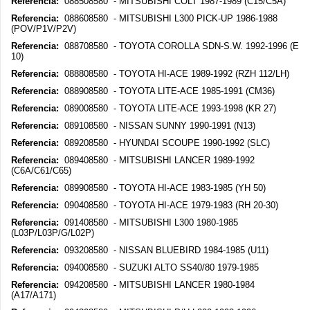
Referencia:
088508580 - MITSUBISHI COLT 1987-1989 (C15/C5A)
Referencia:
088608580 - MITSUBISHI L300 PICK-UP 1986-1988
(POV/P1V/P2V)
Referencia:
088708580 - TOYOTA COROLLA SDN-S.W. 1992-1996 (E
10)
Referencia:
088808580 - TOYOTA HI-ACE 1989-1992 (RZH 112/LH)
Referencia:
088908580 - TOYOTA LITE-ACE 1985-1991 (CM36)
Referencia:
089008580 - TOYOTA LITE-ACE 1993-1998 (KR 27)
Referencia:
089108580 - NISSAN SUNNY 1990-1991 (N13)
Referencia:
089208580 - HYUNDAI SCOUPE 1990-1992 (SLC)
Referencia:
089408580 - MITSUBISHI LANCER 1989-1992
(C6A/C61/C65)
Referencia:
089908580 - TOYOTA HI-ACE 1983-1985 (YH 50)
Referencia:
090408580 - TOYOTA HI-ACE 1979-1983 (RH 20-30)
Referencia:
091408580 - MITSUBISHI L300 1980-1985
(L03P/L03P/G/L02P)
Referencia:
093208580 - NISSAN BLUEBIRD 1984-1985 (U11)
Referencia:
094008580 - SUZUKI ALTO SS40/80 1979-1985
Referencia:
094208580 - MITSUBISHI LANCER 1980-1984
(A17/A171)