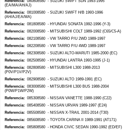
Referencia:
080808580 - SUZUKI SWIFT SDN 1993-1995
(EA/MA/AH/AJ)
Referencia:
081008580 - SUZUKI SWIFT H/B 1993-1996
(AH/AJ/EA/MA)
Referencia:
081808580 - HYUNDAI SONATA 1992-1996 (Y-3)
Referencia:
082008580 - MITSUBISHI COLT 1989-1992 (C65/C5-A)
Referencia:
082108580 - VW TARRO P/U 2WD 1989-1997
Referencia:
082208580 - VW TARRO P/U 4WD 1989-1997
Referencia:
082308580 - SUZUKI ALTO-MARUTI 1985-2000 (EC)
Referencia:
082508580 - HYUNDAI LANTRA 1993-1995 (J-1)
Referencia:
082808580 - MITSUBISHI L300 1988-2013
(P0V/P1V/P2V)
Referencia:
082908580 - SUZUKI ALTO 1989-1991 (EC)
Referencia:
083008580 - MITSUBISHI L300 BUS 1988-2004
(P0W/P1W/P2W)
Referencia:
085308580 - NISSAN VANETTE 1988-1990 (C22)
Referencia:
085408580 - NISSAN URVAN 1989-1997 (E24)
Referencia:
085508580 - NISSAN X-TRAIL 2001-2014 (T30)
Referencia:
085608580 - TOYOTA CARINA II 1989-1991 (AT171)
Referencia:
085808580 - HONDA CIVIC SEDAN 1990-1992 (ED/EF)