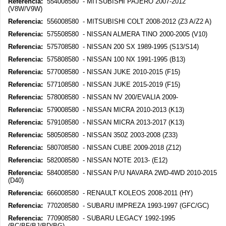
Referencia:
554008580 - MITSUBISHI PAJERO 2007-2012
(V8W/V9W)
Referencia:
556008580 - MITSUBISHI COLT 2008-2012 (Z3 A/Z2 A)
Referencia:
575508580 - NISSAN ALMERA TINO 2000-2005 (V10)
Referencia:
575708580 - NISSAN 200 SX 1989-1995 (S13/S14)
Referencia:
575808580 - NISSAN 100 NX 1991-1995 (B13)
Referencia:
577008580 - NISSAN JUKE 2010-2015 (F15)
Referencia:
577108580 - NISSAN JUKE 2015-2019 (F15)
Referencia:
578008580 - NISSAN NV 200/EVALIA 2009-
Referencia:
579008580 - NISSAN MICRA 2010-2013 (K13)
Referencia:
579108580 - NISSAN MICRA 2013-2017 (K13)
Referencia:
580508580 - NISSAN 350Z 2003-2008 (Z33)
Referencia:
580708580 - NISSAN CUBE 2009-2018 (Z12)
Referencia:
582008580 - NISSAN NOTE 2013- (E12)
Referencia:
584008580 - NISSAN P/U NAVARA 2WD-4WD 2010-2015
(D40)
Referencia:
666008580 - RENAULT KOLEOS 2008-2011 (HY)
Referencia:
770208580 - SUBARU IMPREZA 1993-1997 (GFC/GC)
Referencia:
770908580 - SUBARU LEGACY 1992-1995
(BC/BF/BJ/BD/BG)