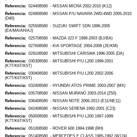
Referencia:
024408580 - NISSAN MICRA 2002-2010 (K12)
Referencia:
024908580 - NISSAN P/U NAVARA 2WD-4WD 2005-2010
(D40)
Referencia:
025508580 - SUZUKI SWIFT SDN 1996-2005
(EA/MA/AH/AJ)
Referencia:
025708580 - MAZDA 323 F 1998-2003 (BJ/BA)
Referencia:
027608580 - KIA SPORTAGE 2004-2008 (JE/KM)
Referencia:
029108580 - MITSUBISHI CARISMA 1996-2005 (DA)
Referencia:
030308580 - MITSUBISHI P/U L200 1999-2001
(K7T/K6T/K5T)
Referencia:
030408580 - MITSUBISHI P/U L200 2002-2006
(K7T/K6T/K5T)
Referencia:
032408580 - HYUNDAI ATOS PRIME 2003-2007 (MX)
Referencia:
035708580 - NISSAN MURANO 2003-2014 (Z50)
Referencia:
036408580 - NISSAN NOTE 2006-2013 (E11/NE11)
Referencia:
042408580 - NISSAN SERENA 1992-2001 (C23)
Referencia:
050008580 - MITSUBISHI P/U L200 1997-1999
(K7T/K6T/K5T)
Referencia:
051008580 - ROVER 600 1994-1998 (RH)
Referencia:
051408580 - MERCEDES E CLASS 1985-1992 (W124)