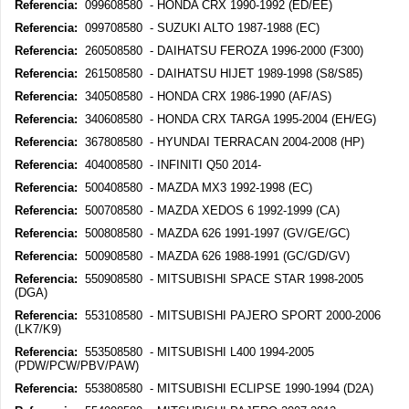
Referencia:
099608580 - HONDA CRX 1990-1992 (ED/EE)
Referencia:
099708580 - SUZUKI ALTO 1987-1988 (EC)
Referencia:
260508580 - DAIHATSU FEROZA 1996-2000 (F300)
Referencia:
261508580 - DAIHATSU HIJET 1989-1998 (S8/S85)
Referencia:
340508580 - HONDA CRX 1986-1990 (AF/AS)
Referencia:
340608580 - HONDA CRX TARGA 1995-2004 (EH/EG)
Referencia:
367808580 - HYUNDAI TERRACAN 2004-2008 (HP)
Referencia:
404008580 - INFINITI Q50 2014-
Referencia:
500408580 - MAZDA MX3 1992-1998 (EC)
Referencia:
500708580 - MAZDA XEDOS 6 1992-1999 (CA)
Referencia:
500808580 - MAZDA 626 1991-1997 (GV/GE/GC)
Referencia:
500908580 - MAZDA 626 1988-1991 (GC/GD/GV)
Referencia:
550908580 - MITSUBISHI SPACE STAR 1998-2005
(DGA)
Referencia:
553108580 - MITSUBISHI PAJERO SPORT 2000-2006
(LK7/K9)
Referencia:
553508580 - MITSUBISHI L400 1994-2005
(PDW/PCW/PBV/PAW)
Referencia:
553808580 - MITSUBISHI ECLIPSE 1990-1994 (D2A)