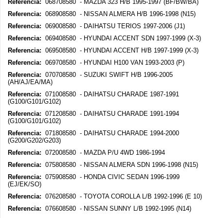
Referencia:
068708580 - MAZDA 323 H/B 1995-1997 (BF/BW/BA)
Referencia:
068908580 - NISSAN ALMERA H/B 1996-1998 (N15)
Referencia:
069008580 - DAIHATSU TERIOS 1997-2006 (J1)
Referencia:
069408580 - HYUNDAI ACCENT SDN 1997-1999 (X-3)
Referencia:
069508580 - HYUNDAI ACCENT H/B 1997-1999 (X-3)
Referencia:
069708580 - HYUNDAI H100 VAN 1993-2003 (P)
Referencia:
070708580 - SUZUKI SWIFT H/B 1996-2005
(AH/AJ/EA/MA)
Referencia:
071008580 - DAIHATSU CHARADE 1987-1991
(G100/G101/G102)
Referencia:
071208580 - DAIHATSU CHARADE 1991-1994
(G100/G101/G102)
Referencia:
071808580 - DAIHATSU CHARADE 1994-2000
(G200/G202/G203)
Referencia:
072008580 - MAZDA P/U 4WD 1986-1994
Referencia:
075808580 - NISSAN ALMERA SDN 1996-1998 (N15)
Referencia:
075908580 - HONDA CIVIC SEDAN 1996-1999
(EJ/EK/SO)
Referencia:
076208580 - TOYOTA COROLLA L/B 1992-1996 (E 10)
Referencia:
076608580 - NISSAN SUNNY L/B 1992-1995 (N14)