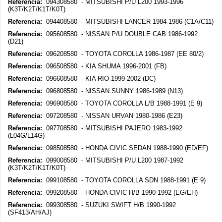
Referencia:
094308580 - MITSUBISHI P/U L200 1993-1996
(K3T/K2T/K1T/K0T)
Referencia:
094408580 - MITSUBISHI LANCER 1984-1986 (C1A/C11)
Referencia:
095608580 - NISSAN P/U DOUBLE CAB 1986-1992
(D21)
Referencia:
096208580 - TOYOTA COROLLA 1986-1987 (EE 80/2)
Referencia:
096508580 - KIA SHUMA 1996-2001 (FB)
Referencia:
096608580 - KIA RIO 1999-2002 (DC)
Referencia:
096808580 - NISSAN SUNNY 1986-1989 (N13)
Referencia:
096908580 - TOYOTA COROLLA L/B 1988-1991 (E 9)
Referencia:
097208580 - NISSAN URVAN 1980-1986 (E23)
Referencia:
097708580 - MITSUBISHI PAJERO 1983-1992
(L04G/L14G)
Referencia:
098508580 - HONDA CIVIC SEDAN 1988-1990 (ED/EF)
Referencia:
099008580 - MITSUBISHI P/U L200 1987-1992
(K3T/K2T/K1T/K0T)
Referencia:
099108580 - TOYOTA COROLLA SDN 1988-1991 (E 9)
Referencia:
099208580 - HONDA CIVIC H/B 1990-1992 (EG/EH)
Referencia:
099308580 - SUZUKI SWIFT H/B 1990-1992
(SF413/AH/AJ)