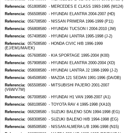
Referencia:
051808580 - MERCEDES E CLASS 1993-1995 (W124)
Referencia:
056508580 - HYUNDAI ELANTRA 2004-2007 (HD)
Referencia:
056708580 - NISSAN PRIMERA 1996-1999 (P11)
Referencia:
056808580 - HYUNDAI TUCSON I 2004-2010 (JM)
Referencia:
057408580 - HYUNDAI LANTRA 1995-1998 (J-2)
Referencia:
057508580 - HONDA CIVIC H/B 1996-1999
(EJ/EM1/MA/EK)
Referencia:
057608580 - KIA SPORTAGE 1995-2004 (K00)
Referencia:
057908580 - HYUNDAI ELANTRA 2000-2004 (XD)
Referencia:
058008580 - HYUNDAI LANTRA J2 1998-1999 (J-2)
Referencia:
064508580 - MAZDA 121 SEDAN 1991-1996 (DA/DB)
Referencia:
065508580 - MITSUBISHI PAJERO 2001-2007
(V6W/V7W)
Referencia:
067008580 - HYUNDAI H1 VAN 1998-2007 (A1)
Referencia:
068108580 - TOYOTA RAV 4 1995-1998 (XA10)
Referencia:
068208580 - SUZUKI BALENO SDN 1994-1998 (EG)
Referencia:
068308580 - SUZUKI BALENO H/B 1994-1998 (EG)
Referencia:
068508580 - NISSAN ALMERA L/B 1996-1998 (N15)