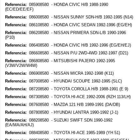
Referencia:
085908580 - HONDA CIVIC H/B 1988-1990
(EC/ED/EE/EF)
Referencia:
086008580 - NISSAN SUNNY SDN-H/B 1992-1995 (N14)
Referencia:
086108580 - HONDA CIVIC SEDAN 1992-1996 (EG/EH)
Referencia:
086208580 - NISSAN PRIMERA SDN-L/B 1990-1996
(P10)
Referencia:
086408580 - HONDA CIVIC H/B 1992-1996 (EG/EH/EJ)
Referencia:
086608580 - NISSAN P/U 2WD-4WD 1992-1997 (D21)
Referencia:
086808580 - MITSUBISHI PAJERO 1992-1995
(V3W/V2W/W4W)
Referencia:
086908580 - NISSAN MICRA 1992-1998 (K11)
Referencia:
087008580 - HYUNDAI SCOUPE 1992-1995 (SLC)
Referencia:
087208580 - TOYOTA COROLLA H/B 1988-1991 (E 9)
Referencia:
087308580 - TOYOTA HI-ACE 1992-2006 (RZH 113/LH)
Referencia:
087608580 - MAZDA 121 H/B 1989-1991 (DA/DB)
Referencia:
087808580 - HYUNDAI LANTRA 1990-1992 (J-1)
Referencia:
088208580 - SUZUKI SWIFT SDN 1990-1992
(EA/MA/AH/AJ)
Referencia:
088408580 - TOYOTA HI-ACE 1985-1989 (YH 51)