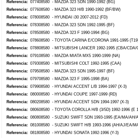
Referencia:
077408580 - MAZDA 323 SDN 1990-1992 (BG)
Referencia:
077608580 - MAZDA 323 H/B 1990-1992 (BF/BW)
Referencia:
078008580 - HYUNDAI i30 2007-2012 (FD)
Referencia:
078308580 - MAZDA 323 SDN 1992-1995 (BF)
Referencia:
078508580 - MAZDA 323 F 1990-1994 (BG)
Referencia:
078608580 - TOYOTA CARINA E/CORONA 1991-1995 (T19
Referencia:
078808580 - MITSUBISHI LANCER 1992-1995 (CBA/CDA/
Referencia:
079108580 - MAZDA MIATA MX5 1990-1999 (NA)
Referencia:
079308580 - MITSUBISHI COLT 1992-1995 (CAA)
Referencia:
079508580 - MAZDA 323 SDN 1995-1997 (BF)
Referencia:
079708580 - MAZDA 323 F 1995-1998 (BA)
Referencia:
079908580 - HYUNDAI ACCENT L/B 1994-1997 (X-3)
Referencia:
080008580 - HYUNDAI COUPE 1997-1999 (RD)
Referencia:
080208580 - HYUNDAI ACCENT SDN 1994-1997 (X-3)
Referencia:
080608580 - TOYOTA COROLLA H/B (3/5D) 1992-1996 (E 1
Referencia:
080808580 - SUZUKI SWIFT SDN 1993-1995 (EA/MA/AH/A
Referencia:
081008580 - SUZUKI SWIFT H/B 1993-1996 (AH/AJ/EA/M
Referencia:
081808580 - HYUNDAI SONATA 1992-1996 (Y-3)