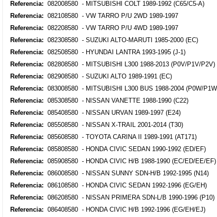
Referencia:
082008580 - MITSUBISHI COLT 1989-1992 (C65/C5-A)
Referencia:
082108580 - VW TARRO P/U 2WD 1989-1997
Referencia:
082208580 - VW TARRO P/U 4WD 1989-1997
Referencia:
082308580 - SUZUKI ALTO-MARUTI 1985-2000 (EC)
Referencia:
082508580 - HYUNDAI LANTRA 1993-1995 (J-1)
Referencia:
082808580 - MITSUBISHI L300 1988-2013 (P0V/P1V/P2V)
Referencia:
082908580 - SUZUKI ALTO 1989-1991 (EC)
Referencia:
083008580 - MITSUBISHI L300 BUS 1988-2004 (P0W/P1
Referencia:
085308580 - NISSAN VANETTE 1988-1990 (C22)
Referencia:
085408580 - NISSAN URVAN 1989-1997 (E24)
Referencia:
085508580 - NISSAN X-TRAIL 2001-2014 (T30)
Referencia:
085608580 - TOYOTA CARINA II 1989-1991 (AT171)
Referencia:
085808580 - HONDA CIVIC SEDAN 1990-1992 (ED/EF)
Referencia:
085908580 - HONDA CIVIC H/B 1988-1990 (EC/ED/EE/EF)
Referencia:
086008580 - NISSAN SUNNY SDN-H/B 1992-1995 (N14)
Referencia:
086108580 - HONDA CIVIC SEDAN 1992-1996 (EG/EH)
Referencia:
086208580 - NISSAN PRIMERA SDN-L/B 1990-1996 (P10)
Referencia:
086408580 - HONDA CIVIC H/B 1992-1996 (EG/EH/EJ)