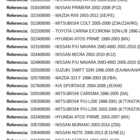
Referencia:
019108580 - NISSAN PRIMERA 2002-2008 (P12)
Referencia:
021508580 - MAZDA RX8 2003-2012 (SE/FE)
Referencia:
021808580 - MITSUBISHI COLT 2005-2008 (Z3A/Z2A/RG)
Referencia:
022208580 - TOYOTA CARINA E/CORONA SDN-L/B 1996-2
Referencia:
022408580 - HYUNDAI ATOS PRIME 1999-2003 (MX)
Referencia:
023108580 - NISSAN P/U NAVARA 2WD-4WD 2001-2010 (
Referencia:
024408580 - NISSAN MICRA 2002-2010 (K12)
Referencia:
024908580 - NISSAN P/U NAVARA 2WD-4WD 2005-2010 (
Referencia:
025508580 - SUZUKI SWIFT SDN 1996-2005 (EA/MA/AH/A
Referencia:
025708580 - MAZDA 323 F 1998-2003 (BJ/BA)
Referencia:
027608580 - KIA SPORTAGE 2004-2008 (JE/KM)
Referencia:
029108580 - MITSUBISHI CARISMA 1996-2005 (DA)
Referencia:
030308580 - MITSUBISHI P/U L200 1999-2001 (K7T/K6T/K
Referencia:
030408580 - MITSUBISHI P/U L200 2002-2006 (K7T/K6T/K
Referencia:
032408580 - HYUNDAI ATOS PRIME 2003-2007 (MX)
Referencia:
035708580 - NISSAN MURANO 2003-2014 (Z50)
Referencia:
036408580 - NISSAN NOTE 2006-2013 (E11/NE11)