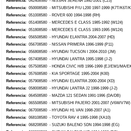
Referencia:
042408580 - NISSAN SERENA 1992-2001 (C23)
Referencia:
050008580 - MITSUBISHI P/U L200 1997-1999 (K7T/K6T/K
Referencia:
051008580 - ROVER 600 1994-1998 (RH)
Referencia:
051408580 - MERCEDES E CLASS 1985-1992 (W124)
Referencia:
051808580 - MERCEDES E CLASS 1993-1995 (W124)
Referencia:
056508580 - HYUNDAI ELANTRA 2004-2007 (HD)
Referencia:
056708580 - NISSAN PRIMERA 1996-1999 (P11)
Referencia:
056808580 - HYUNDAI TUCSON I 2004-2010 (JM)
Referencia:
057408580 - HYUNDAI LANTRA 1995-1998 (J-2)
Referencia:
057508580 - HONDA CIVIC H/B 1996-1999 (EJ/EM1/MA/E
Referencia:
057608580 - KIA SPORTAGE 1995-2004 (K00)
Referencia:
057908580 - HYUNDAI ELANTRA 2000-2004 (XD)
Referencia:
058008580 - HYUNDAI LANTRA J2 1998-1999 (J-2)
Referencia:
064508580 - MAZDA 121 SEDAN 1991-1996 (DA/DB)
Referencia:
065508580 - MITSUBISHI PAJERO 2001-2007 (V6W/V7W)
Referencia:
067008580 - HYUNDAI H1 VAN 1998-2007 (A1)
Referencia:
068108580 - TOYOTA RAV 4 1995-1998 (XA10)
Referencia:
068208580 - SUZUKI BALENO SDN 1994-1998 (EG)