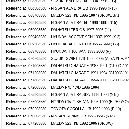
Referencia:
068308580 - SUZUKI BALENO H/B 1994-1998 (EG)
Referencia:
068508580 - NISSAN ALMERA L/B 1996-1998 (N15)
Referencia:
068708580 - MAZDA 323 H/B 1995-1997 (BF/BW/BA)
Referencia:
068908580 - NISSAN ALMERA H/B 1996-1998 (N15)
Referencia:
069008580 - DAIHATSU TERIOS 1997-2006 (J1)
Referencia:
069408580 - HYUNDAI ACCENT SDN 1997-1999 (X-3)
Referencia:
069508580 - HYUNDAI ACCENT H/B 1997-1999 (X-3)
Referencia:
069708580 - HYUNDAI H100 VAN 1993-2003 (P)
Referencia:
070708580 - SUZUKI SWIFT H/B 1996-2005 (AH/AJ/EA/M
Referencia:
071008580 - DAIHATSU CHARADE 1987-1991 (G100/G101
Referencia:
071208580 - DAIHATSU CHARADE 1991-1994 (G100/G101
Referencia:
071808580 - DAIHATSU CHARADE 1994-2000 (G200/G202
Referencia:
072008580 - MAZDA P/U 4WD 1986-1994
Referencia:
075808580 - NISSAN ALMERA SDN 1996-1998 (N15)
Referencia:
075908580 - HONDA CIVIC SEDAN 1996-1999 (EJ/EK/SO)
Referencia:
076208580 - TOYOTA COROLLA L/B 1992-1996 (E 10)
Referencia:
076608580 - NISSAN SUNNY L/B 1992-1995 (N14)
Referencia:
077208580 - MAZDA 323 H/B 1992-1995 (BF/BW)