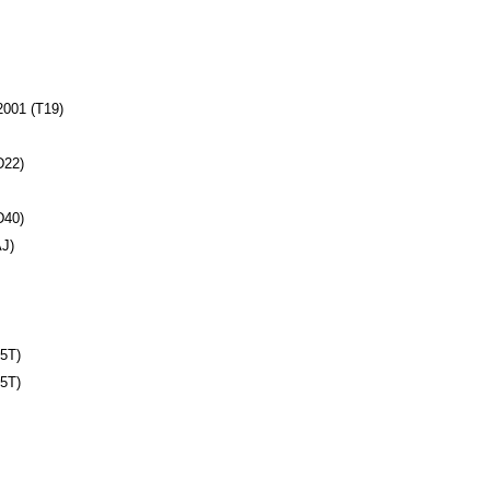
001 (T19)
D22)
D40)
J)
5T)
5T)