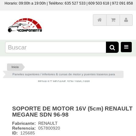
Horario: 09:00h a 19:00h | Teléfono: 635 527 533 | 609 503 618 | 972 091 858
Inicio
Paneles superiores / inferiores & cunas de motor y puentes traseros para
RENAULT MEGANE SDN 1996-1998
SOPORTE DE MOTOR 16V (5cm) RENAULT
MEGANE SDN 96-98
Fabricante:
RENAULT
Referencia:
057800920
ID:
125685