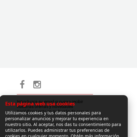
Introduzca su email si quiere recibir
Esta página web usa cookies
nuestras ofertas y novedades
periódicamente en su buzón de correo.
Utilizamos cookies y tus datos personales para
personalizar anuncios y mejorar tu experiencia en
nuestro sitio. Al aceptar, nos das tu consentimiento para
utilizarlos. Puedes administrar tus preferencias de
cookies en cualquier momento. Obtén más información