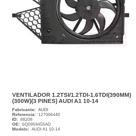
VENTILADOR 1.2TSI/1.2TDI-1.6TDI(390MM)
(300W)(3 PINES) AUDI A1 10-14
Fabricante:
AUDI
Referencia:
127006440
ID:
88208
OE:
6Q0959455AD
Modelo:
AUDI A1 10-14