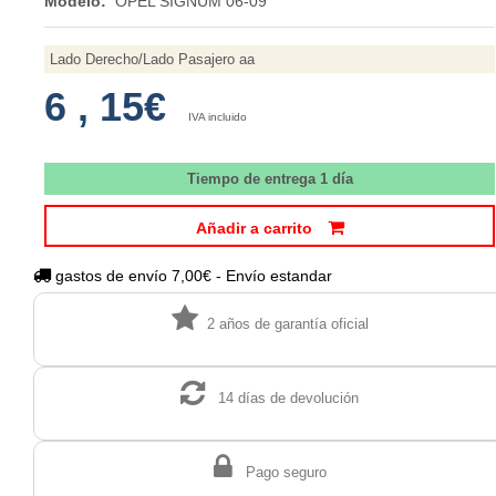
Modelo:
OPEL SIGNUM 06-09
Lado Derecho/Lado Pasajero aa
6
,
15€
IVA incluido
Tiempo de entrega 1 día
Añadir a carrito
gastos de envío 7,00€ - Envío estandar
2 años de garantía oficial
14 días de devolución
Pago seguro