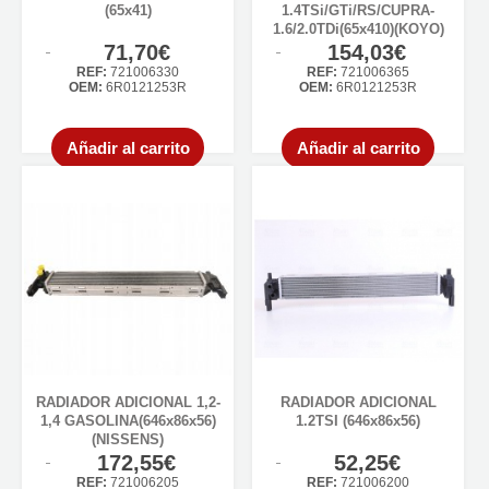
(65x41)
1.4TSi/GTi/RS/CUPRA-
1.6/2.0TDi(65x410)(KOYO)
71,70€
154,03€
REF:
721006330
REF:
721006365
OEM:
6R0121253R
OEM:
6R0121253R
Añadir al carrito
Añadir al carrito
RADIADOR ADICIONAL 1,2-
RADIADOR ADICIONAL
1,4 GASOLINA(646x86x56)
1.2TSI (646x86x56)
(NISSENS)
172,55€
52,25€
REF:
721006205
REF:
721006200