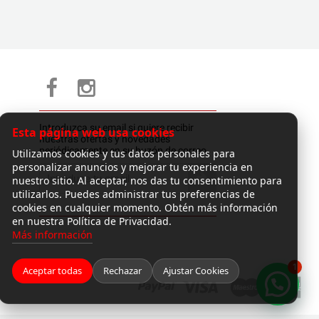
Introduzca su email si quiere recibir
Esta página web usa cookies
nuestras ofertas y novedades
periódicamente en su buzón de correo.
Utilizamos cookies y tus datos personales para
personalizar anuncios y mejorar tu experiencia en
nuestro sitio. Al aceptar, nos das tu consentimiento para
utilizarlos. Puedes administrar tus preferencias de
cookies en cualquier momento. Obtén más información
en nuestra Política de Privacidad.
Más información
1
Aceptar todas
Rechazar
Ajustar Cookies