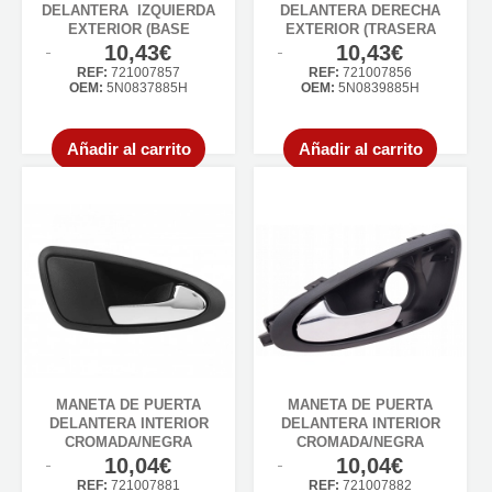
DELANTERA IZQUIERDA
DELANTERA DERECHA
EXTERIOR (BASE
EXTERIOR (TRASERA
INTERIOR)
DER=IZQ) (BASE INTERIOR)
10,43€
10,43€
REF:
721007857
REF:
721007856
OEM:
5N0837885H
OEM:
5N0839885H
Añadir al carrito
Añadir al carrito
MANETA DE PUERTA
MANETA DE PUERTA
DELANTERA INTERIOR
DELANTERA INTERIOR
CROMADA/NEGRA
CROMADA/NEGRA
10,04€
10,04€
REF:
721007881
REF:
721007882