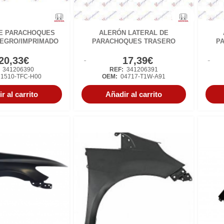
E PARACHOQUES
ALERÓN LATERAL DE
EGRO/IMPRIMADO
PARACHOQUES TRASERO
P
20,33€
17,39€
:
341206390
REF:
341206391
1510-TFC-H00
OEM:
04717-T1W-A91
r al carrito
Añadir al carrito