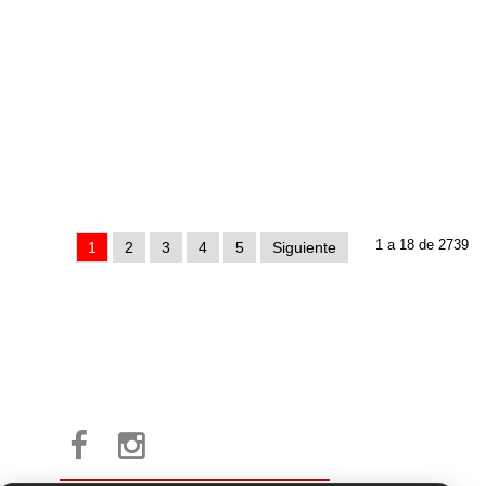
1 a 18 de 2739
1
2
3
4
5
Siguiente