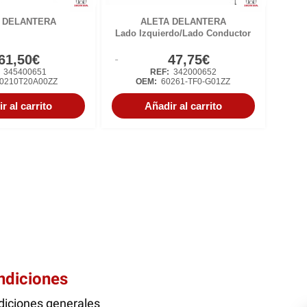
 DELANTERA
ALETA DELANTERA
Lado Izquierdo/Lado Conductor
61,50€
47,75€
:
345400651
REF:
342000652
0210T20A00ZZ
OEM:
60261-TF0-G01ZZ
r al carrito
Añadir al carrito
ndiciones
iciones generales