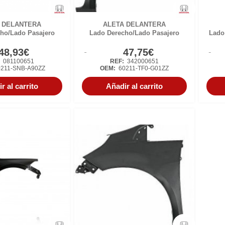
 DELANTERA
ALETA DELANTERA
ho/Lado Pasajero
Lado Derecho/Lado Pasajero
Lado
48,93€
47,75€
:
081100651
REF:
342000651
211-SNB-A90ZZ
OEM:
60211-TF0-G01ZZ
r al carrito
Añadir al carrito