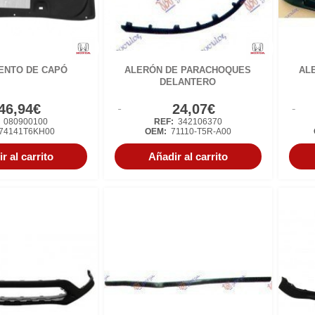
ENTO DE CAPÓ
ALERÓN DE PARACHOQUES
AL
DELANTERO
46,94€
24,07€
:
080900100
REF:
342106370
74141T6KH00
OEM:
71110-T5R-A00
r al carrito
Añadir al carrito