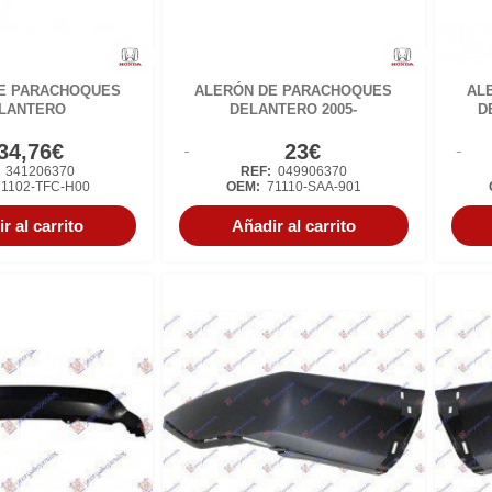
E PARACHOQUES
ALERÓN DE PARACHOQUES
AL
LANTERO
DELANTERO 2005-
D
34,76€
23€
:
341206370
REF:
049906370
1102-TFC-H00
OEM:
71110-SAA-901
r al carrito
Añadir al carrito