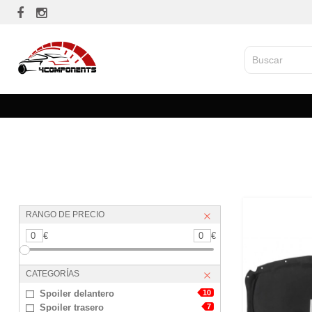
RANGO DE PRECIO
0
€
0
€
CATEGORÍAS
Spoiler delantero
10
Spoiler trasero
7