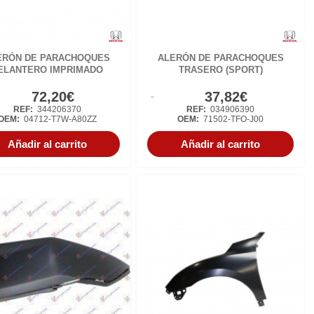
ERÓN DE PARACHOQUES
ALERÓN DE PARACHOQUES
ELANTERO IMPRIMADO
TRASERO (SPORT)
72,20€
37,82€
REF:
344206370
REF:
034906390
OEM:
04712-T7W-A80ZZ
OEM:
71502-TFO-J00
Añadir al carrito
Añadir al carrito