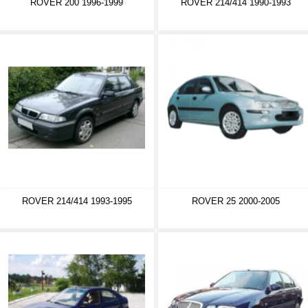
ROVER 200 1996-1999
ROVER 214/414 1990-1993
ROVER 214/414 1993-1995
ROVER 25 2000-2005