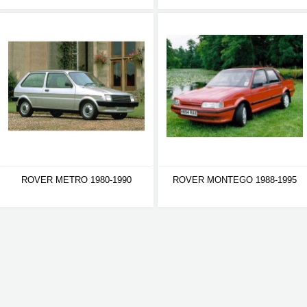
ROVER METRO 1980-1990
ROVER MONTEGO 1988-1995