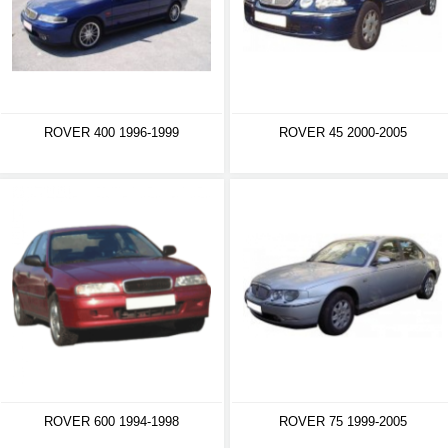
ROVER 400 1996-1999
ROVER 45 2000-2005
ROVER 600 1994-1998
ROVER 75 1999-2005