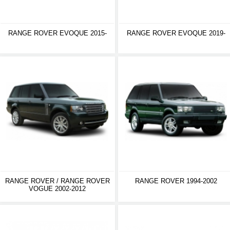
RANGE ROVER EVOQUE 2015-
RANGE ROVER EVOQUE 2019-
RANGE ROVER / RANGE ROVER
RANGE ROVER 1994-2002
VOGUE 2002-2012