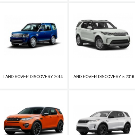
LAND ROVER DISCOVERY 2014-
LAND ROVER DISCOVERY 5 2016