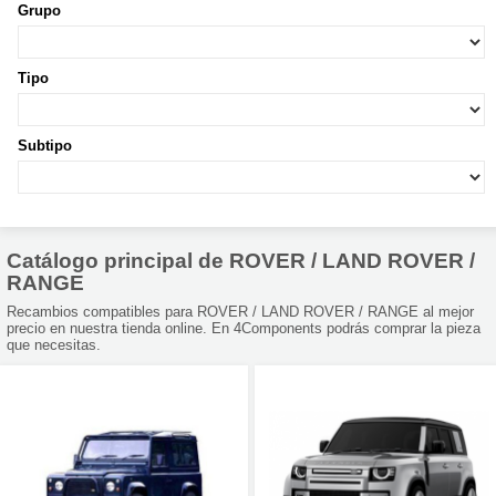
Grupo
Tipo
Subtipo
Catálogo principal de ROVER / LAND ROVER /
RANGE
Recambios compatibles para ROVER / LAND ROVER / RANGE al mejor
precio en nuestra tienda online. En 4Components podrás comprar la pieza
que necesitas.