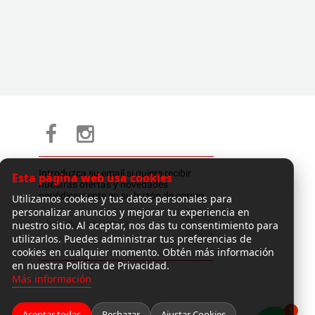
Introduzca su email si quiere recibir
Esta página web usa cookies
nuestras ofertas y novedades
periódicamente en su buzón de correo.
Utilizamos cookies y tus datos personales para
personalizar anuncios y mejorar tu experiencia en
nuestro sitio. Al aceptar, nos das tu consentimiento para
utilizarlos. Puedes administrar tus preferencias de
cookies en cualquier momento. Obtén más información
en nuestra Política de Privacidad.
Más información
1
Aceptar todas
Rechazar
Ajustar Cookies