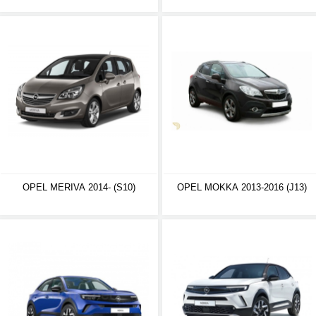
OPEL MERIVA 2014- (S10)
OPEL MOKKA 2013-2016 (J13)