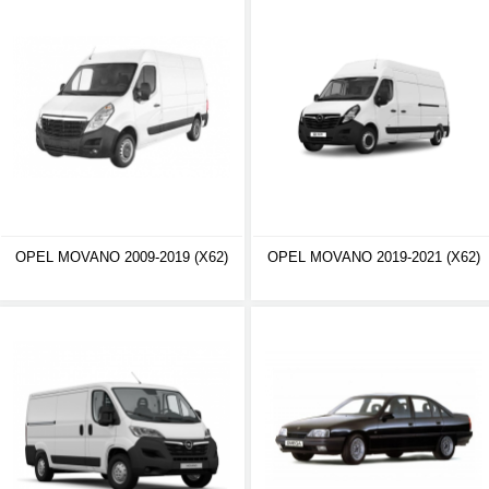
OPEL MOVANO 2009-2019 (X62)
OPEL MOVANO 2019-2021 (X62)