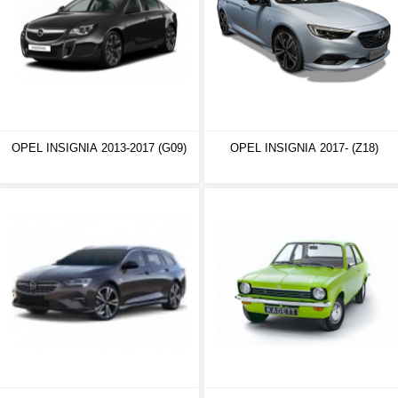
OPEL INSIGNIA 2013-2017 (G09)
OPEL INSIGNIA 2017- (Z18)