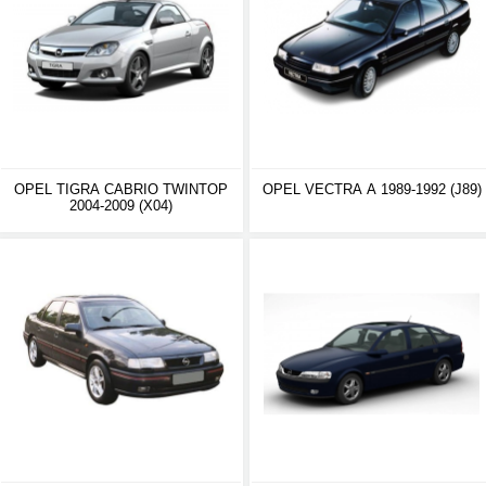
OPEL TIGRA CABRIO TWINTOP
OPEL VECTRA A 1989-1992 (J89)
2004-2009 (X04)