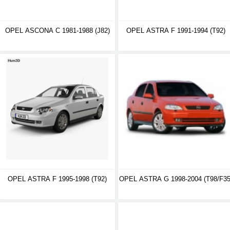
OPEL ASCONA C 1981-1988 (J82)
OPEL ASTRA F 1991-1994 (T92)
OPEL ASTRA F 1995-1998 (T92)
OPEL ASTRA G 1998-2004 (T98/F35