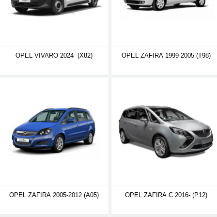
OPEL VIVARO 2024- (X82)
OPEL ZAFIRA 1999-2005 (T98)
OPEL ZAFIRA 2005-2012 (A05)
OPEL ZAFIRA C 2016- (P12)