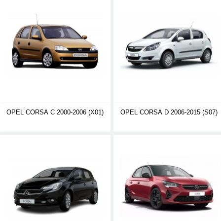
OPEL CORSA C 2000-2006 (X01)
OPEL CORSA D 2006-2015 (S07)