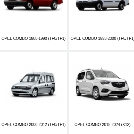
OPEL COMBO 1988-1990 (TF0/TF1)
OPEL COMBO 1993-2000 (TF0/TF1
OPEL COMBO 2000-2012 (TF0/TF1)
OPEL COMBO 2018-2024 (X12)