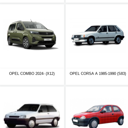
OPEL COMBO 2024- (X12)
OPEL CORSA A 1985-1990 (S83)