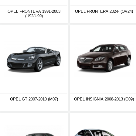
OPEL FRONTERA 1991-2003
OPEL FRONTERA 2024- (OV24)
(U92/U99)
OPEL GT 2007-2010 (M07)
OPEL INSIGNIA 2008-2013 (G09)