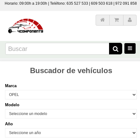
Horario: 09:00h a 19:00h | Teléfono: 635 527 533 | 609 503 618 | 972 091 858
Buscador de vehículos
Marca
Modelo
Año