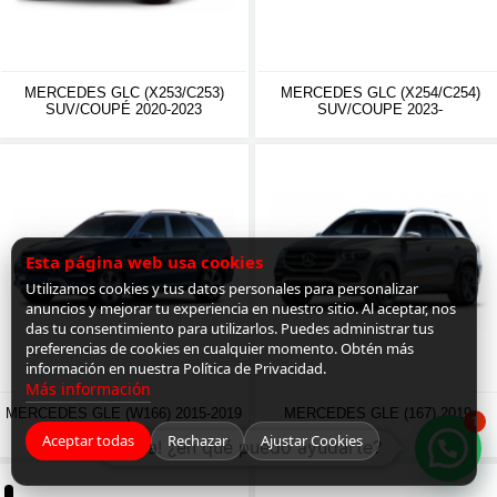
MERCEDES GLC (X253/C253)
MERCEDES GLC (X254/C254)
SUV/COUPÉ 2020-2023
SUV/COUPE 2023-
Esta página web usa cookies
Utilizamos cookies y tus datos personales para personalizar
anuncios y mejorar tu experiencia en nuestro sitio. Al aceptar, nos
das tu consentimiento para utilizarlos. Puedes administrar tus
preferencias de cookies en cualquier momento. Obtén más
información en nuestra Política de Privacidad.
Más información
MERCEDES GLE (W166) 2015-2019
MERCEDES GLE (167) 2019-
1
Aceptar todas
Rechazar
Ajustar Cookies
¡Hola! ¿en qué puedo ayudarte?