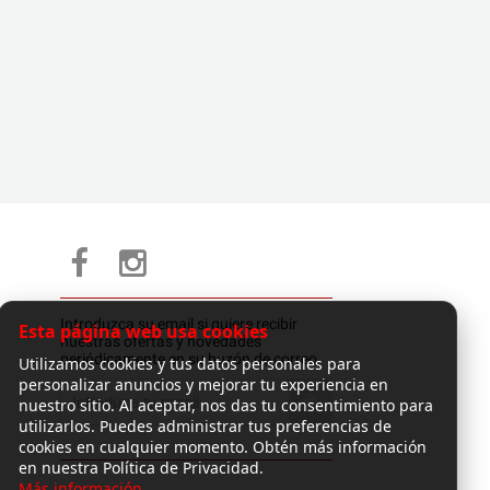
Introduzca su email si quiere recibir
Esta página web usa cookies
nuestras ofertas y novedades
periódicamente en su buzón de correo.
Utilizamos cookies y tus datos personales para
personalizar anuncios y mejorar tu experiencia en
nuestro sitio. Al aceptar, nos das tu consentimiento para
utilizarlos. Puedes administrar tus preferencias de
cookies en cualquier momento. Obtén más información
en nuestra Política de Privacidad.
Más información