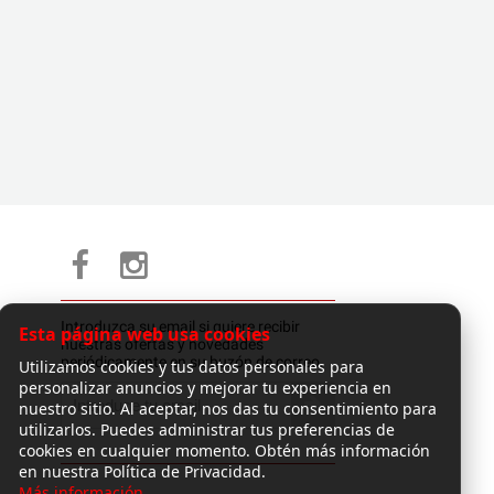
Introduzca su email si quiere recibir
Esta página web usa cookies
nuestras ofertas y novedades
periódicamente en su buzón de correo.
Utilizamos cookies y tus datos personales para
personalizar anuncios y mejorar tu experiencia en
nuestro sitio. Al aceptar, nos das tu consentimiento para
utilizarlos. Puedes administrar tus preferencias de
cookies en cualquier momento. Obtén más información
en nuestra Política de Privacidad.
Más información