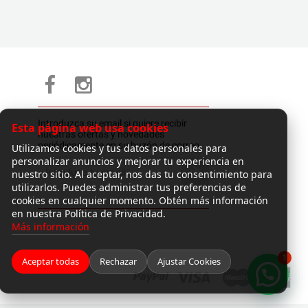
Introduzca su email si quiere recibir
Esta página web usa cookies
nuestras ofertas y novedades
periódicamente en su buzón de correo.
Utilizamos cookies y tus datos personales para
personalizar anuncios y mejorar tu experiencia en
nuestro sitio. Al aceptar, nos das tu consentimiento para
utilizarlos. Puedes administrar tus preferencias de
cookies en cualquier momento. Obtén más información
en nuestra Política de Privacidad.
Más información
1
Aceptar todas
Rechazar
Ajustar Cookies